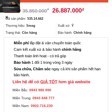
Giá
Giá
26.887.000
₫
₫
35.850.000
gốc
hiện
✕
Mã sản phẩm:
535.14.662
là:
tại
35.850.000₫.
là:
Thương hiệu:
Smeg
Xuất xứ:
Ý
26.887.000
Trạng thái:
Còn hàng
Bảo hành:
Chính hãng
Miễn phí
lắp đặt & vận chuyển toàn quốc
Cam kết xuất xứ & bảo hành
chính hãng
Thanh toán linh hoạt - có trả góp
Bảo hành
1 đổi 1 trong vòng 3 ngày
Sửa chữa, Chăm sóc
ngay cả khi sản phẩm hết hạn
bảo hành.
Liên hệ để có
GIÁ TỐT
hơn giá website
Miền Bắc:
0943 980 890
Miền Trung:
0943 848 777
Miền Nam:
0902.716.230