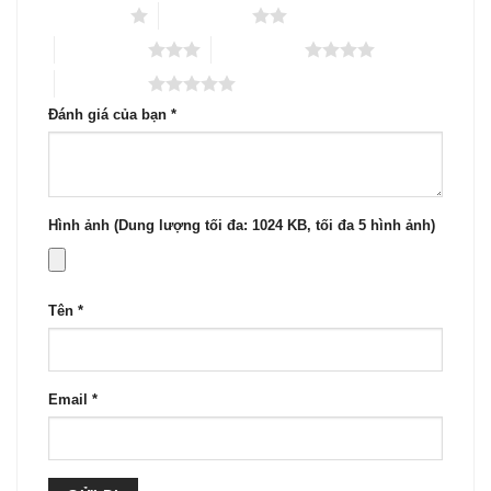
1 trên 5 sao
2 trên 5 sao
3 trên 5 sao
4 trên 5 sao
5 trên 5 sao
Đánh giá của bạn
*
Hình ảnh (Dung lượng tối đa: 1024 KB, tối đa 5 hình ảnh)
Tên
*
Email
*