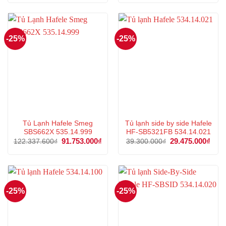
là:
tại
là:
tại
45.200.000₫.
là:
49.209.600₫.
là:
33.900.000₫.
36.9
-25%
-25%
Tủ Lạnh Hafele Smeg
Tủ lạnh side by side Hafele
SBS662X 535.14.999
HF-SB5321FB 534.14.021
Giá
91.753.000
₫
Giá
Giá
29.475.000
₫
Giá
122.337.600
₫
39.300.000
₫
gốc
hiện
gốc
hiện
là:
tại
là:
tại
122.337.600₫.
là:
39.300.000₫.
là:
91.753.000₫.
29.4
-25%
-25%