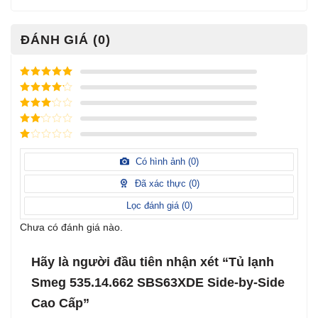
ĐÁNH GIÁ (0)
Được xếp
hạng
5
5
Được xếp
sao
hạng
4
5
Được
sao
xếp
Được
hạng
3
xếp
5 sao
Được
hạng
xếp
Có hình ảnh (
0
)
2
5
hạng
sao
1
Đã xác thực (
0
)
5
sao
Lọc đánh giá (
0
)
Chưa có đánh giá nào.
Hãy là người đầu tiên nhận xét “Tủ lạnh
Smeg 535.14.662 SBS63XDE Side-by-Side
Cao Cấp”