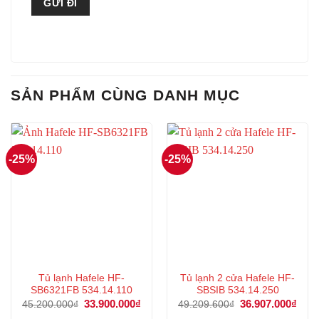
SẢN PHẨM CÙNG DANH MỤC
-25%
-25%
Tủ lạnh Hafele HF-
Tủ lạnh 2 cửa Hafele HF-
SB6321FB 534.14.110
SBSIB 534.14.250
Giá
33.900.000
₫
Giá
Giá
36.907.000
₫
Giá
45.200.000
₫
49.209.600
₫
gốc
hiện
gốc
hiện