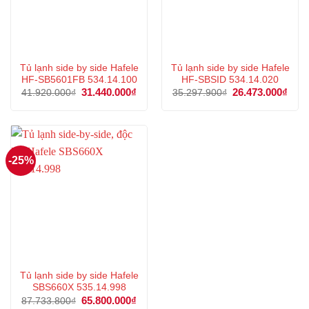
Tủ lạnh side by side Hafele
Tủ lạnh side by side Hafele
HF-SB5601FB 534.14.100
HF-SBSID 534.14.020
Giá
31.440.000
₫
Giá
Giá
26.473.000
₫
Giá
41.920.000
₫
35.297.900
₫
gốc
hiện
gốc
hiện
là:
tại
là:
tại
41.920.000₫.
là:
35.297.900₫.
là:
31.440.000₫.
26.4
-25%
Tủ lạnh side by side Hafele
SBS660X 535.14.998
Giá
65.800.000
₫
Giá
87.733.800
₫
gốc
hiện