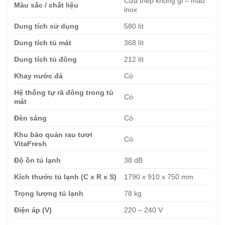
Cửa thép không gỉ – màu
Màu sắc / chất liệu
inox
Dung tích sử dụng
580 lít
Dung tích tủ mát
368 lít
Dung tích tủ đông
212 lít
Khay nước đá
Có
Hệ thống tự rã đông trong tủ
Có
mát
Đèn sáng
Có
Khu bảo quản rau tươi
Có
VitaFresh
Độ ồn tủ lạnh
38 dB
Kích thước tủ lạnh (C x R x S)
1790 x 910 x 750 mm
Trọng lượng tủ lạnh
78 kg
Điện áp (V)
220 – 240 V