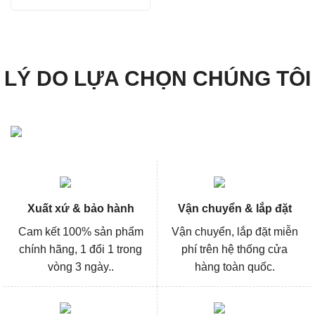
là:
tại
87.733.800₫.
là:
65.800.000₫.
LÝ DO LỰA CHỌN CHÚNG TÔI
Xuất xứ & bảo hành
Vận chuyển & lắp đặt
Cam kết 100% sản phẩm
Vận chuyển, lắp đặt miễn
chính hãng, 1 đổi 1 trong
phí trên hệ thống cửa
vòng 3 ngày..
hàng toàn quốc.