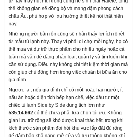
từ hay máy hút mùi trong cùng hệ sinh thái Häfele, tổng
thể không gian sẽ đồng bộ và mang đậm phong cách
châu Âu, phù hợp với xu hướng thiết kế nội thất hiện
nay.
Những người bận rộn cũng sẽ nhận thấy lợi ích rõ rệt
từ mẫu tủ lạnh này. Thay vì phải đi chợ mỗi ngày, họ có
thể mua và dự trữ thực phẩm cho nhiều ngày hoặc cả
tuần mà vẫn dễ dàng phân loại, quản lý và tìm kiếm khi
cần sử dụng. Điều này không chỉ tiết kiệm thời gian mà
còn giúp chủ động hơn trong việc chuẩn bị bữa ăn cho
gia đình.
Ngược lại, nếu gia đình chỉ có một hoặc hai người, ít
nấu ăn hoặc diện tích bếp hạn chế, việc đầu tư một
chiếc tủ lạnh Side by Side dung tích lớn như
535.14.662
có thể chưa phải lựa chọn tối ưu. Không
gian lưu trữ rộng sẽ khó được khai thác hết, trong khi
kích thước sản phẩm đòi hỏi khu vực lắp đặt đủ rộng
để đảm bảo khả năng mở cửa và lưu thông không khí