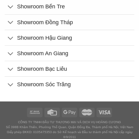
Showroom Bến Tre
Showroom Đồng Tháp
Showroom Hậu Giang
Showroom An Giang
Showroom Bạc Liêu
Showroom Sóc Trăng
CÔNG TY TNHH ĐẦU TƯ THƯƠNG MẠI VÀ DỊCH VỤ HOÀNG CƯƠNG
Số 398B Khâm Thiên, Phường Thổ Quan, Quận Đống Đa, Thành phố Hà Nội, Việt Nam
Giấy phép ĐKKD: 0105475353 do Sở Kế hoạch và Đầu tư thành phố Hà Nội cấp ngày
8/9/2011