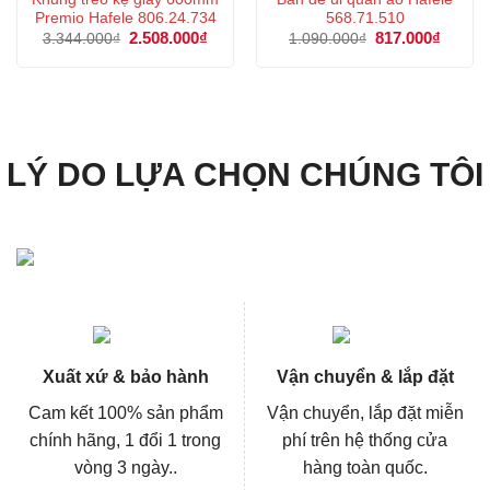
Premio Hafele 806.24.734
568.71.510
Giá
2.508.000
₫
Giá
Giá
817.000
₫
Giá
3.344.000
₫
1.090.000
₫
gốc
hiện
gốc
hiện
là:
tại
là:
tại
3.344.000₫.
là:
1.090.000₫.
là:
2.508.000₫.
817.00
LÝ DO LỰA CHỌN CHÚNG TÔI
Xuất xứ & bảo hành
Vận chuyển & lắp đặt
Cam kết 100% sản phẩm
Vận chuyển, lắp đặt miễn
chính hãng, 1 đổi 1 trong
phí trên hệ thống cửa
vòng 3 ngày..
hàng toàn quốc.