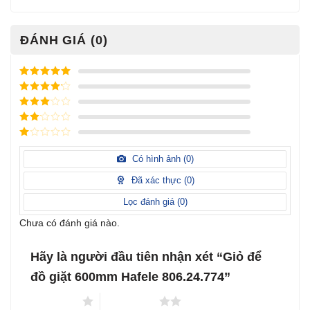
ĐÁNH GIÁ (0)
Được xếp
hạng
5
5
Được xếp
sao
hạng
4
5
Được
sao
xếp
Được
hạng
3
xếp
5 sao
Được
hạng
xếp
Có hình ảnh (
0
)
2
5
hạng
sao
1
Đã xác thực (
0
)
5
sao
Lọc đánh giá (
0
)
Chưa có đánh giá nào.
Hãy là người đầu tiên nhận xét “Giỏ để
đồ giặt 600mm Hafele 806.24.774”
1 trên 5 sao
2 trên 5 sao