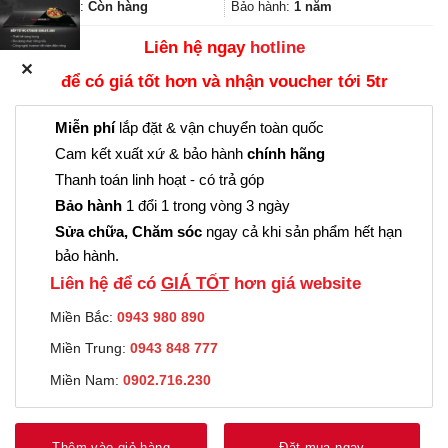
2.466.000₫.
Trạng thái:
Còn hàng
Bảo hành:
1 năm
Liên hệ ngay
hotline
✕
để có giá tốt hơn và nhận voucher tới 5tr
Miễn phí
lắp đặt & vận chuyển toàn quốc
Cam kết xuất xứ & bảo hành
chính hãng
Thanh toán linh hoạt - có trả góp
Bảo hành
1 đổi 1 trong vòng 3 ngày
Sửa chữa, Chăm sóc
ngay cả khi sản phẩm hết hạn
bảo hành.
Liên hệ để có
GIÁ TỐT
hơn giá website
Miền Bắc:
0943 980 890
Miền Trung:
0943 848 777
Miền Nam:
0902.716.230
Thêm vào giỏ hàng
Đặt mua ngay