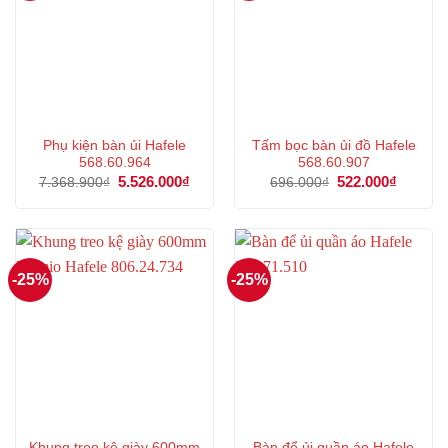
Phụ kiện bàn ủi Hafele
Tấm bọc bàn ủi đồ Hafele
568.60.964
568.60.907
Giá
5.526.000
₫
Giá
Giá
522.000
₫
Giá
7.368.900
₫
696.000
₫
gốc
hiện
gốc
hiện
là:
tại
là:
tại
7.368.900₫.
là:
696.000₫.
là:
5.526.000₫.
522.000
-25%
-25%
Khung treo kệ giày 600mm
Bàn để ủi quần áo Hafele