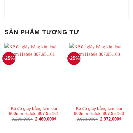
SẢN PHẨM TƯƠNG TỰ
-25%
-25%
Kệ để giày bằng kim loại
Kệ để giày bằng kim loại
600mm Hafele 807.95.161
800mm Hafele 807.95.163
Giá
2.460.000
₫
Giá
Giá
2.972.000
₫
Giá
3.280.000
₫
3.963.000
₫
gốc
hiện
gốc
hiện
là:
tại
là:
tại
3.280.000₫.
là:
3.963.000₫.
là: