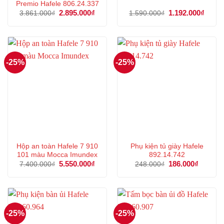
Premio Hafele 806.24.337
Giá
2.895.000
₫
Giá
Giá
1.192.000
₫
Giá
3.861.000
₫
1.590.000
₫
gốc
hiện
gốc
hiện
là:
tại
là:
tại
3.861.000₫.
là:
1.590.000₫.
là:
2.895.000₫.
1.192
-25%
-25%
Hộp an toàn Hafele 7 910
Phụ kiện tủ giày Hafele
101 màu Mocca Imundex
892.14.742
Giá
5.550.000
₫
Giá
Giá
186.000
₫
Giá
7.400.000
₫
248.000
₫
gốc
hiện
gốc
hiện
là:
tại
là:
tại
7.400.000₫.
là:
248.000₫.
là:
5.550.000₫.
186.000
-25%
-25%