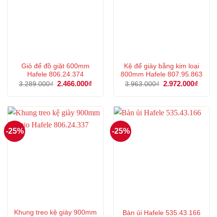
Giỏ để đồ giặt 600mm
Kệ để giày bằng kim loại
Hafele 806.24.374
800mm Hafele 807.95.863
Giá
2.466.000
₫
Giá
Giá
2.972.000
₫
Giá
3.289.000
₫
3.963.000
₫
gốc
hiện
gốc
hiện
là:
tại
là:
tại
3.289.000₫.
là:
3.963.000₫.
là:
2.466.000₫.
2.972
-25%
-25%
Khung treo kệ giày 900mm
Bàn ủi Hafele 535.43.166