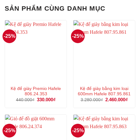
2.460.000₫.
2.972
SẢN PHẨM CÙNG DANH MỤC
-25%
-25%
Kệ để giày Premio Hafele
Kệ để giày bằng kim loại
806.24.353
600mm Hafele 807.95.861
Giá
330.000
₫
Giá
Giá
2.460.000
₫
Giá
440.000
₫
3.280.000
₫
gốc
hiện
gốc
hiện
là:
tại
là:
tại
440.000₫.
là:
3.280.000₫.
là:
330.000₫.
2.460
-25%
-25%