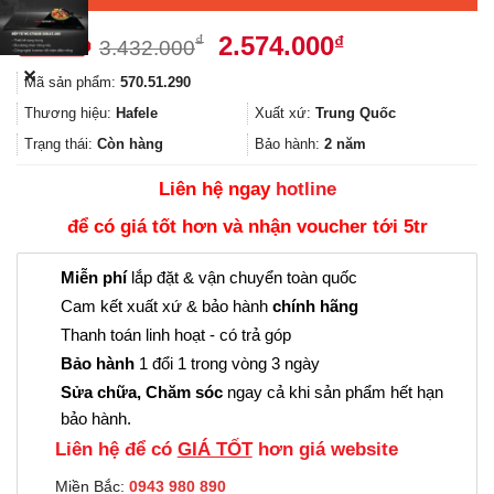
Giá
Giá
2.574.000
₫
₫
3.432.000
gốc
hiện
✕
Mã sản phẩm:
570.51.290
là:
tại
3.432.000₫.
là:
Thương hiệu:
Hafele
Xuất xứ:
Trung Quốc
2.574.000₫.
Trạng thái:
Còn hàng
Bảo hành:
2 năm
Liên hệ ngay
hotline
để có giá tốt hơn và nhận voucher tới 5tr
Miễn phí
lắp đặt & vận chuyển toàn quốc
Cam kết xuất xứ & bảo hành
chính hãng
Thanh toán linh hoạt - có trả góp
Bảo hành
1 đổi 1 trong vòng 3 ngày
Sửa chữa, Chăm sóc
ngay cả khi sản phẩm hết hạn
bảo hành.
Liên hệ để có
GIÁ TỐT
hơn giá website
Miền Bắc:
0943 980 890