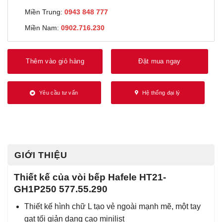
Miền Trung:
0943 848 777
Miền Nam:
0902.716.230
Thêm vào giỏ hàng
Đặt mua ngay
Yêu cầu tư vấn
Hệ thống đại lý
GIỚI THIỆU
Thiết kế của vòi bếp Hafele HT21-
GH1P250 577.55.290
Thiết kế hình chữ L tạo vẻ ngoài mạnh mẽ, một tay
gạt tối giản dạng cao minilist