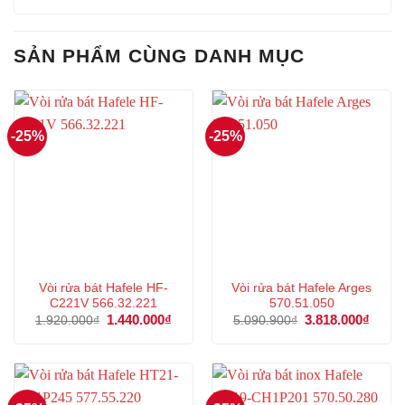
SẢN PHẨM CÙNG DANH MỤC
-25%
-25%
Vòi rửa bát Hafele HF-
Vòi rửa bát Hafele Arges
C221V 566.32.221
570.51.050
Giá
1.440.000
₫
Giá
Giá
3.818.000
₫
Giá
1.920.000
₫
5.090.900
₫
gốc
hiện
gốc
hiện
là:
tại
là:
tại
1.920.000₫.
là:
5.090.900₫.
là:
1.440.000₫.
3.818