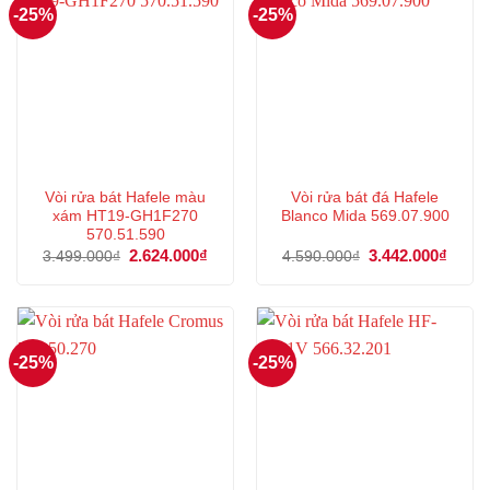
-25%
-25%
Vòi rửa bát Hafele màu
Vòi rửa bát đá Hafele
xám HT19-GH1F270
Blanco Mida 569.07.900
570.51.590
Giá
2.624.000
₫
Giá
Giá
3.442.000
₫
Giá
3.499.000
₫
4.590.000
₫
gốc
hiện
gốc
hiện
là:
tại
là:
tại
3.499.000₫.
là:
4.590.000₫.
là:
2.624.000₫.
3.442
-25%
-25%