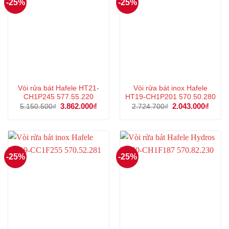
-25%
-25%
Vòi rửa bát Hafele HT21-
Vòi rửa bát inox Hafele
CH1P245 577.55.220
HT19-CH1P201 570.50.280
Giá
3.862.000
₫
Giá
Giá
2.043.000
₫
Giá
5.150.500
₫
2.724.700
₫
gốc
hiện
gốc
hiện
là:
tại
là:
tại
5.150.500₫.
là:
2.724.700₫.
là:
3.862.000₫.
2.043
-25%
-25%