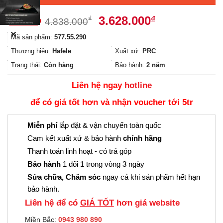
Giá
Giá
3.628.000
₫
₫
4.838.000
gốc
hiện
✕
Mã sản phẩm:
577.55.290
là:
tại
4.838.000₫.
là:
Thương hiệu:
Hafele
Xuất xứ:
PRC
3.628.000₫.
Trạng thái:
Còn hàng
Bảo hành:
2 năm
Liên hệ ngay
hotline
để có giá tốt hơn và nhận voucher tới 5tr
Miễn phí
lắp đặt & vận chuyển toàn quốc
Cam kết xuất xứ & bảo hành
chính hãng
Thanh toán linh hoạt - có trả góp
Bảo hành
1 đổi 1 trong vòng 3 ngày
Sửa chữa, Chăm sóc
ngay cả khi sản phẩm hết hạn
bảo hành.
Liên hệ để có
GIÁ TỐT
hơn giá website
Miền Bắc:
0943 980 890