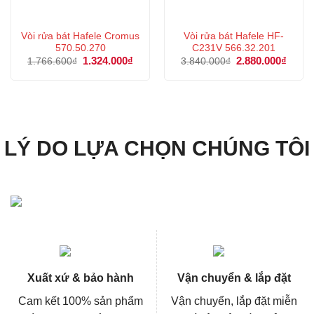
Vòi rửa bát Hafele Cromus
Vòi rửa bát Hafele HF-
570.50.270
C231V 566.32.201
Giá
1.324.000
₫
Giá
Giá
2.880.000
₫
Giá
1.766.600
₫
3.840.000
₫
gốc
hiện
gốc
hiện
là:
tại
là:
tại
1.766.600₫.
là:
3.840.000₫.
là:
1.324.000₫.
2.880
LÝ DO LỰA CHỌN CHÚNG TÔI
Xuất xứ & bảo hành
Vận chuyển & lắp đặt
Cam kết 100% sản phẩm
Vận chuyển, lắp đặt miễn