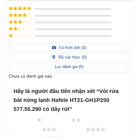
Được xếp
hạng
5
5
Được xếp
sao
hạng
4
5
Được
sao
xếp
Được
hạng
3
xếp
5 sao
Được
hạng
xếp
Có hình ảnh (
0
)
2
5
hạng
sao
1
Đã xác thực (
0
)
5
sao
Lọc đánh giá (
0
)
Chưa có đánh giá nào.
Hãy là người đầu tiên nhận xét “Vòi rửa
bát nóng lạnh Hafele HT21-GH1P250
577.55.290 có dây rút”
1 trên 5 sao
2 trên 5 sao
3 trên 5 sao
4 trên 5 sao