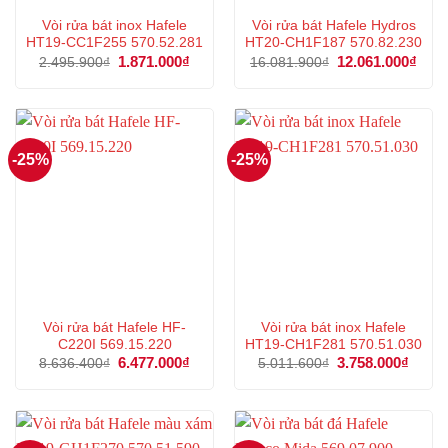
Vòi rửa bát inox Hafele
Vòi rửa bát Hafele Hydros
HT19-CC1F255 570.52.281
HT20-CH1F187 570.82.230
Giá
1.871.000
₫
Giá
Giá
12.061.000
₫
Giá
2.495.900
₫
16.081.900
₫
gốc
hiện
gốc
hiện
là:
tại
là:
tại
2.495.900₫.
là:
16.081.900₫.
là:
1.871.000₫.
12.0
-25%
-25%
Vòi rửa bát Hafele HF-
Vòi rửa bát inox Hafele
C220I 569.15.220
HT19-CH1F281 570.51.030
Giá
6.477.000
₫
Giá
Giá
3.758.000
₫
Giá
8.636.400
₫
5.011.600
₫
gốc
hiện
gốc
hiện
là:
tại
là:
tại
8.636.400₫.
là:
5.011.600₫.
là:
6.477.000₫.
3.758