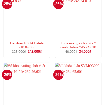
-25%
-26%
Lõi khóa 102TA Hafele
Khóa mỏ qụa cho cửa 2
210.04.830
cánh Hafele 245.74.010
Giá
242.000
₫
Giá
Giá
34.000
₫
Giá
323.000
₫
46.000
₫
gốc
hiện
gốc
hiện
là:
tại
là:
tại
323.000₫.
là:
46.000₫.
là:
242.000₫.
34.000₫.
-26%
-26%