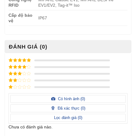
RFID
EV1/EV2, Tag-it™ Iso
Cấp độ bảo
IP67
vệ
ĐÁNH GIÁ (0)
Được xếp
hạng
5
5
Được xếp
sao
hạng
4
5
Được
sao
xếp
Được
hạng
3
xếp
5 sao
Được
hạng
xếp
Có hình ảnh (
0
)
2
5
hạng
sao
1
Đã xác thực (
0
)
5
sao
Lọc đánh giá (
0
)
Chưa có đánh giá nào.