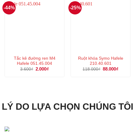
-44%
-25%
Tắc kê đường ren M4
Ruột khóa Symo Hafele
Hafele 051.45.004
210.40.601
Giá
2.000
₫
Giá
Giá
88.000
₫
Giá
3.600
₫
118.000
₫
gốc
hiện
gốc
hiện
là:
tại
là:
tại
3.600₫.
là:
118.000₫.
là:
2.000₫.
88.000₫.
LÝ DO LỰA CHỌN CHÚNG TÔI