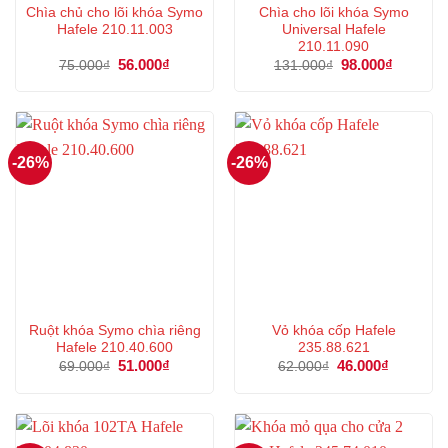
Chìa chủ cho lõi khóa Symo
Chìa cho lõi khóa Symo
Hafele 210.11.003
Universal Hafele
210.11.090
Giá
56.000
₫
Giá
Giá
98.000
₫
Giá
75.000
₫
131.000
₫
gốc
hiện
gốc
hiện
là:
tại
là:
tại
75.000₫.
là:
131.000₫.
là:
56.000₫.
98.000₫.
-26%
-26%
Ruột khóa Symo chìa riêng
Vỏ khóa cốp Hafele
Hafele 210.40.600
235.88.621
Giá
51.000
₫
Giá
Giá
46.000
₫
Giá
69.000
₫
62.000
₫
gốc
hiện
gốc
hiện
là:
tại
là:
tại
69.000₫.
là:
62.000₫.
là:
51.000₫.
46.000₫.