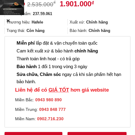
Giá
Giá
1.901.000
₫
₫
2.535.000
gốc
hiện
Mã sản phẩm:
237.59.061
là:
tại
✕
2.535.000₫.
là:
Thương hiệu:
Hafele
Xuất xứ:
Chính hãng
1.901.000₫.
Trạng thái:
Còn hàng
Bảo hành:
Chính hãng
Miễn phí
lắp đặt & vận chuyển toàn quốc
Cam kết xuất xứ & bảo hành
chính hãng
Thanh toán linh hoạt - có trả góp
Bảo hành
1 đổi 1 trong vòng 3 ngày
Sửa chữa, Chăm sóc
ngay cả khi sản phẩm hết hạn
bảo hành.
Liên hệ để có
GIÁ TỐT
hơn giá website
Miền Bắc:
0943 980 890
Miền Trung:
0943 848 777
Miền Nam:
0902.716.230