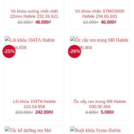
Vỏ khóa vuông chốt chết
Vỏ khóa nhấn SYMO3000
22mm Hafele 232.26.621
Hafele 234.65.601
Giá
46.000
₫
Giá
Giá
46.000
₫
Giá
62.000
₫
62.000
₫
gốc
hiện
gốc
hiện
là:
tại
là:
tại
62.000₫.
là:
62.000₫.
là:
46.000₫.
46.000₫.
-25%
-26%
Lõi khóa 104TA Hafele
Ốc cấy ren trong M8 Hafele
210.04.858
030.00.404
Giá
242.000
₫
Giá
Giá
5.000
₫
Giá
323.000
₫
6.800
₫
gốc
hiện
gốc
hiện
là:
tại
là:
tại
323.000₫.
là:
6.800₫.
là:
242.000₫.
5.000₫.