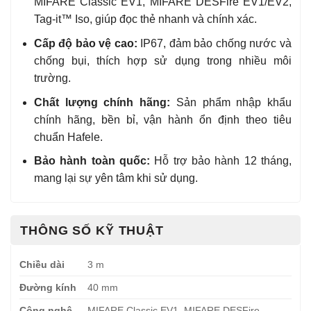
MIFARE Classic EV1, MIFARE DESFire EV1/EV2,
Tag-it™ Iso, giúp đọc thẻ nhanh và chính xác.
Cấp độ bảo vệ cao:
IP67, đảm bảo chống nước và
chống bụi, thích hợp sử dụng trong nhiều môi
trường.
Chất lượng chính hãng:
Sản phẩm nhập khẩu
chính hãng, bền bỉ, vận hành ổn định theo tiêu
chuẩn Hafele.
Bảo hành toàn quốc:
Hỗ trợ bảo hành 12 tháng,
mang lại sự yên tâm khi sử dụng.
THÔNG SỐ KỸ THUẬT
Chiều dài
3 m
Đường kính
40 mm
Công nghệ
MIFARE Classic EV1, MIFARE DESFire