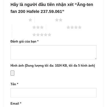
Hãy là người đầu tiên nhận xét “Ăng-ten
fan 200 Hafele 237.59.061”
1 trên 5 sao
2 trên 5 sao
3 trên 5 sao
4 trên 5 sao
5 trên 5 sao
Đánh giá của bạn
*
Hình ảnh (Dung lượng tối đa: 1024 KB, tối đa 5 hình ảnh)
Tên
*
Email
*