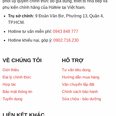
phối ủy quyền chính thức đồ gia dụng, thiết bị nhà bếp và
phụ kiện chính hãng của Häfele tại Việt Nam.
Trụ sở chính:
9 Đoàn Văn Bơ, Phường 13, Quận 4,
TP.HCM.
Hotline tư vấn miễn phí:
0943 848 777
Hotline khiếu nại, góp ý:
0902.716.230
VỀ CHÚNG TÔI
HỖ TRỢ
Giới thiệu
Tư vấn tiêu dùng
Đại lý chính thức
Hướng dẫn mua hàng
Hợp tác
Vận chuyển lắp đặt
Bảo mật thông tin
Chính sách bảo hành
Tuyển dụng
Sửa chữa - bảo dưỡng
LIÊN KẾT KHÁC