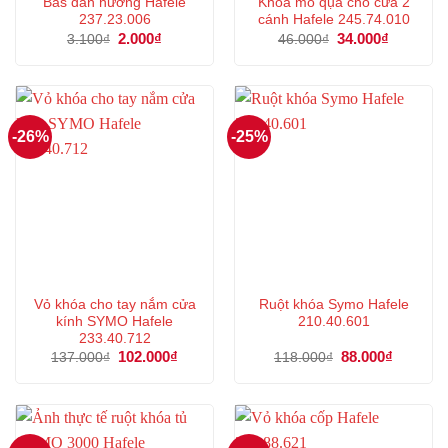
Bas dẫn hướng Hafele
Khóa mỏ qụa cho cửa 2
237.23.006
cánh Hafele 245.74.010
Giá
2.000
₫
Giá
Giá
34.000
₫
Giá
3.100
₫
46.000
₫
gốc
hiện
gốc
hiện
là:
tại
là:
tại
3.100₫.
là:
46.000₫.
là:
2.000₫.
34.000₫.
-26%
-25%
Vỏ khóa cho tay nắm cửa
Ruột khóa Symo Hafele
kính SYMO Hafele
210.40.601
233.40.712
Giá
102.000
₫
Giá
Giá
88.000
₫
Giá
137.000
₫
118.000
₫
gốc
hiện
gốc
hiện
là:
tại
là:
tại
137.000₫.
là:
118.000₫.
là:
102.000₫.
88.000₫.