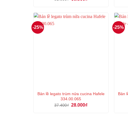
gốc
hiện
là:
tại
81.000₫.
là:
60.000₫.
-25%
-25%
Bản lề legato trùm nửa cucina Hafele
Bản 
334.00.065
Giá
Giá
28.000
₫
37.400
₫
gốc
hiện
là:
tại
37.400₫.
là:
28.000₫.