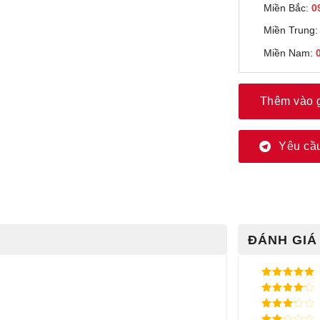
Miền Bắc:
0
Miền Trung
Miền Nam:
Thêm vào 
Yêu cầu
ĐÁNH GIÁ 
Được xếp
hạng
5
5
Được xếp
sao
hạng
4
5
Được