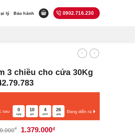
0902.716.230
ại lý
Bảo hành
âm 3 chiều cho cửa 30Kg
42.79.783
0
10
4
25
c sau
Đang diễn ra
ngày
giờ
phút
giây
Giá
Giá
1.379.000
₫
₫
9.000