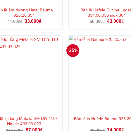
n lề âm dương Hafel Bauma
Bản lề Hafele Cucina Lega
926.20.354
334.00.030 inox 304
Giá
Giá
Giá
Giá
33.000
₫
43.000
₫
44.000
₫
58.300
₫
gốc
hiện
gốc
hiệ
là:
tại
là:
tại
44.000₫.
là:
58.300₫.
là:
33.000₫.
43.
-25%
lề lọt lòng Metalla SM DIY 110º
Bản lề lá Hefele Bauma 926.2
Hafele 493.03.023
Giá
Giá
Giá
Giá
87.000
₫
74.000
₫
116.000
₫
99.000
₫