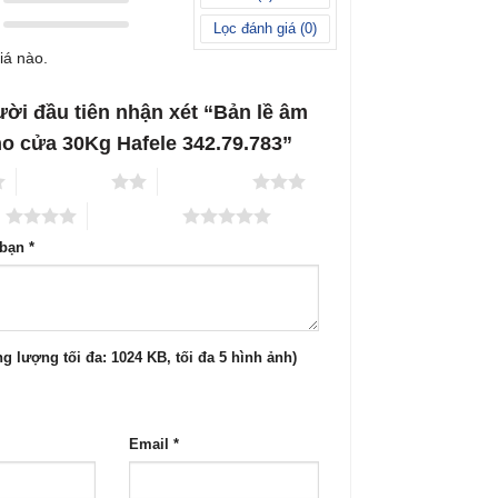
Lọc đánh giá (
0
)
iá nào.
ời đầu tiên nhận xét “Bản lề âm
cho cửa 30Kg Hafele 342.79.783”
2 trên 5 sao
3 trên 5 sao
o
5 trên 5 sao
 bạn
*
g lượng tối đa: 1024 KB, tối đa 5 hình ảnh)
Email
*