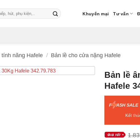
Khuyến mại
Tư vấn
Đ
 tính năng Hafele
/
Bản lề cho cửa nặng Hafele
Bản lề 
Hafele 3
F
ASH SALE
Kết thú
1.83