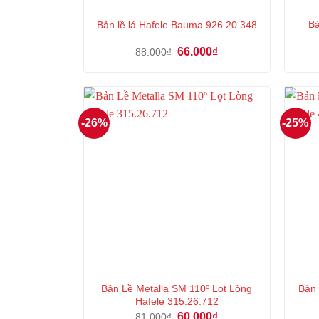
Bả
Bản lề lá Hafele Bauma 926.20.348
Giá
Giá
66.000
₫
88.000
₫
gốc
hiện
là:
tại
88.000₫.
là:
66.000₫.
-26%
-25%
Bản Lề Metalla SM 110º Lọt Lòng
Bản 
Hafele 315.26.712
Giá
Giá
60.000
₫
81.000
₫