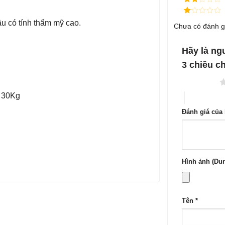
sao
xếp
Được
hạng
3
xếp
5 sao
Được
u có tính thẩm mỹ cao.
hạng
Chưa có đánh g
xếp
2
5
hạng
sao
1
5
Hãy là ngư
sao
3 chiều 
1 trên 5 sao
g 30Kg
4 trên 5 sa
Đánh giá của
Hình ảnh (Dun
Tên
*