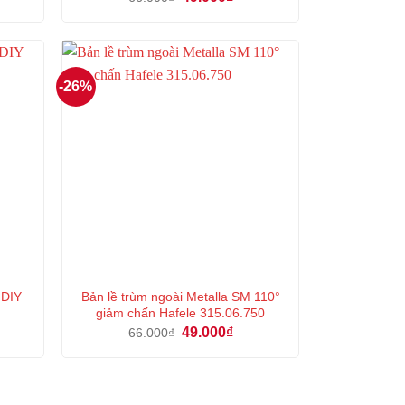
n
gốc
hiện
là:
tại
66.000₫.
là:
000₫.
49.000₫.
-26%
M DIY
Bản lề trùm ngoài Metalla SM 110°
giảm chấn Hafele 315.06.750
á
Giá
Giá
49.000
₫
66.000
₫
n
gốc
hiện
là:
tại
66.000₫.
là:
000₫.
49.000₫.