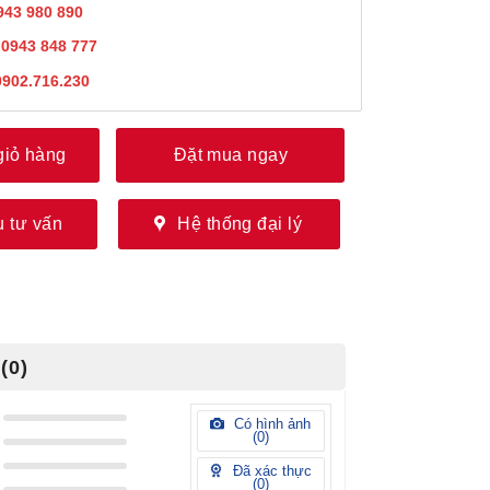
943 980 890
:
0943 848 777
0902.716.230
giỏ hàng
Đặt mua ngay
 tư vấn
Hệ thống đại lý
(0)
Có hình ảnh
(
0
)
Đã xác thực
(
0
)