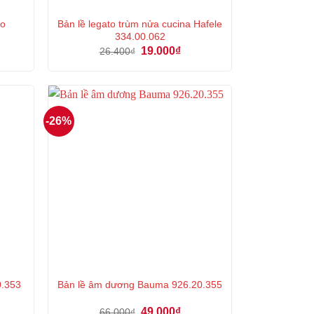
to
Bản lề legato trùm nửa cucina Hafele
334.00.062
Giá
Giá
19.000
₫
26.400
₫
n
gốc
hiện
là:
tại
26.400₫.
là:
000₫.
19.000₫.
-26%
0.353
Bản lề âm dương Bauma 926.20.355
Giá
Giá
49.000
₫
66.000
₫