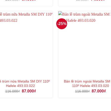
gốc
hiện
gốc
hiệ
là:
tại
là:
tại
116.000₫.
là:
99.000₫.
là:
87.000₫.
74.
-25%
lề trùm nửa Metalla SM DIY 110º
Bản lề trùm ngoài Metalla S
Hafele 493.03.022
110º Hafele 493.03.020
Giá
Giá
Giá
Gi
87.000
₫
87.000
₫
116.000
₫
116.000
₫
gốc
hiện
gốc
hiệ
là:
tại
là:
tại
116.000₫.
là:
116.000₫.
là:
87.000₫.
87.