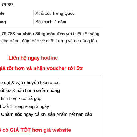
gốc
hiện
.79.783
là:
tại
1.839.000₫.
là:
ele
Xuất xứ:
Trung Quốc
1.379.000₫.
àng
Bảo hành:
1 năm
2.79.783 ba chiều 30kg màu đen
với thiết kế thông
 công năng, đảm bảo về chất lượng và dễ dàng lắp
Liên hệ ngay
hotline
giá tốt hơn và nhận voucher tới 5tr
p đặt & vận chuyển toàn quốc
ất xứ & bảo hành
chính hãng
linh hoạt - có trả góp
 đổi 1 trong vòng 3 ngày
 Chăm sóc
ngay cả khi sản phẩm hết hạn bảo
̉ có
GIÁ TỐT
hơn giá website