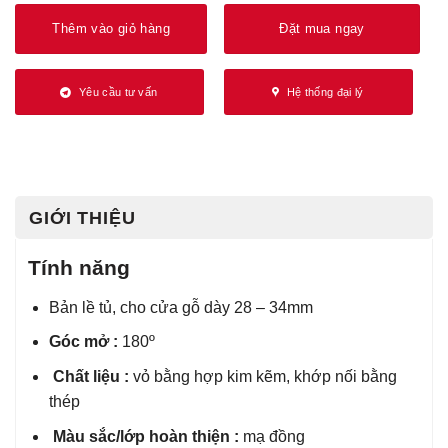
Thêm vào giỏ hàng
Đặt mua ngay
Yêu cầu tư vấn
Hệ thống đại lý
GIỚI THIỆU
Tính năng
Bản lề tủ, cho cửa gỗ dày 28 – 34mm
Góc mở :
180º
Chất liệu :
vỏ bằng hợp kim kẽm, khớp nối bằng
thép
Màu sắc/lớp hoàn thiện :
mạ đồng