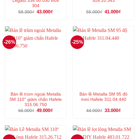
Legato 334.00.030 inox
926.20.343
304
Giá
43.000
₫
Giá
Giá
41.000
₫
Giá
58.300
₫
55.000
₫
gốc
hiện
gốc
hiện
là:
tại
là:
tại
58.300₫.
là:
55.000₫.
là:
43.000₫.
41.000₫.
-26%
-25%
Bản lề trùm ngoài Metalla
Bản lề Metalla SM 95 độ
SM 110° giảm chấn Hafele
mini Hafele 311.04.440
315.06.750
Giá
49.000
₫
Giá
Giá
33.000
₫
Giá
66.000
₫
44.000
₫
gốc
hiện
gốc
hiện
là:
tại
là:
tại
66.000₫.
là:
44.000₫.
là:
49.000₫.
33.000₫.