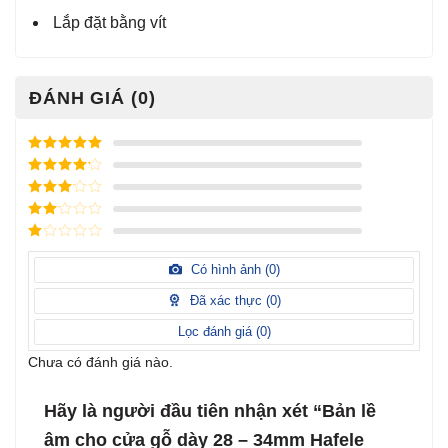
Lắp đặt bằng vít
ĐÁNH GIÁ (0)
Được xếp
hạng
5
5
Được xếp
sao
hạng
4
5
Được
sao
xếp
Được
hạng
3
xếp
5 sao
Được
hạng
xếp
Có hình ảnh (
0
)
2
5
hạng
sao
1
Đã xác thực (
0
)
5
sao
Lọc đánh giá (
0
)
Chưa có đánh giá nào.
Hãy là người đầu tiên nhận xét “Bản lề
âm cho cửa gỗ dày 28 – 34mm Hafele