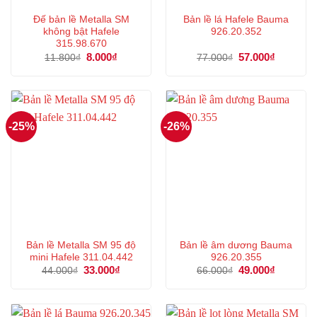
Đế bản lề Metalla SM
Bản lề lá Hafele Bauma
không bật Hafele
926.20.352
315.98.670
Giá
8.000
₫
Giá
Giá
57.000
₫
Giá
11.800
₫
77.000
₫
gốc
hiện
gốc
hiện
là:
tại
là:
tại
11.800₫.
là:
77.000₫.
là:
8.000₫.
57.000₫.
-25%
-26%
Bản lề Metalla SM 95 độ
Bản lề âm dương Bauma
mini Hafele 311.04.442
926.20.355
Giá
33.000
₫
Giá
Giá
49.000
₫
Giá
44.000
₫
66.000
₫
gốc
hiện
gốc
hiện
là:
tại
là:
tại
44.000₫.
là:
66.000₫.
là:
33.000₫.
49.000₫.