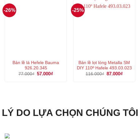
-26%
-25%
Bản lề lá Hefele Bauma
Bản lề lọt lòng Metalla SM
926.20.345
DIY 110º Hafele 493.03.023
Giá
57.000
₫
Giá
Giá
87.000
₫
Giá
77.000
₫
116.000
₫
gốc
hiện
gốc
hiện
là:
tại
là:
tại
77.000₫.
là:
116.000₫.
là:
57.000₫.
87.000₫.
LÝ DO LỰA CHỌN CHÚNG TÔI