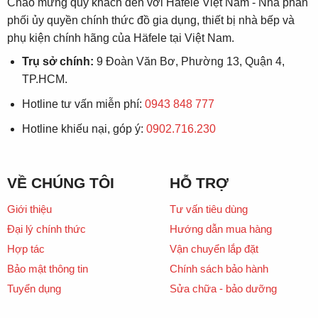
Chào mừng quý khách đến với Häfele Việt Nam - Nhà phân
phối ủy quyền chính thức đồ gia dụng, thiết bị nhà bếp và
phụ kiện chính hãng của Häfele tại Việt Nam.
Trụ sở chính:
9 Đoàn Văn Bơ, Phường 13, Quận 4,
TP.HCM.
Hotline tư vấn miễn phí:
0943 848 777
Hotline khiếu nại, góp ý:
0902.716.230
VỀ CHÚNG TÔI
HỖ TRỢ
Giới thiệu
Tư vấn tiêu dùng
Đại lý chính thức
Hướng dẫn mua hàng
Hợp tác
Vận chuyển lắp đặt
Bảo mật thông tin
Chính sách bảo hành
Tuyển dụng
Sửa chữa - bảo dưỡng