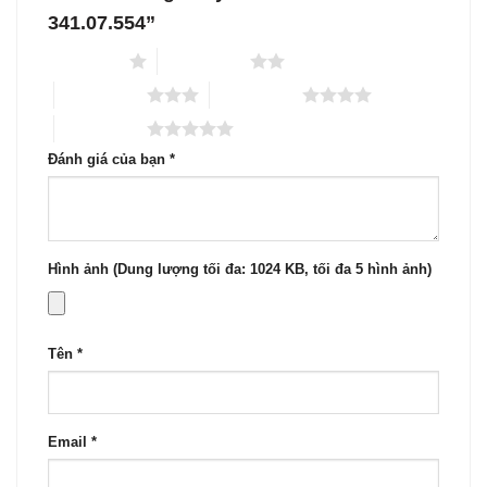
341.07.554”
1 trên 5 sao
2 trên 5 sao
3 trên 5 sao
4 trên 5 sao
5 trên 5 sao
Đánh giá của bạn
*
Hình ảnh (Dung lượng tối đa: 1024 KB, tối đa 5 hình ảnh)
Tên
*
Email
*