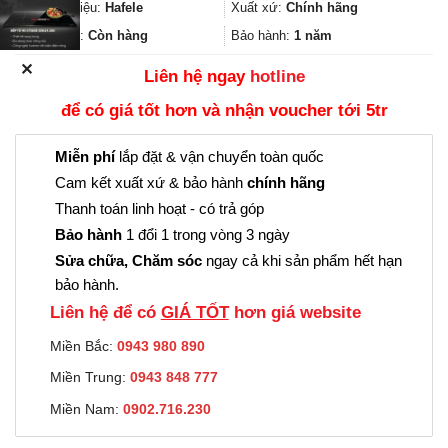
1.863.000₫.
là:
Thương hiệu:
Hafele
Xuất xứ:
Chính hãng
1.397.000₫.
Trạng thái:
Còn hàng
Bảo hành:
1 năm
✕
Liên hệ ngay
hotline
để có giá tốt hơn và nhận voucher tới 5tr
Miễn phí
lắp đặt & vận chuyển toàn quốc
Cam kết xuất xứ & bảo hành
chính hãng
Thanh toán linh hoạt - có trả góp
Bảo hành
1 đổi 1 trong vòng 3 ngày
Sửa chữa, Chăm sóc
ngay cả khi sản phẩm hết hạn
bảo hành.
Liên hệ để có
GIÁ TỐT
hơn giá website
Miền Bắc:
0943 980 890
Miền Trung:
0943 848 777
Miền Nam:
0902.716.230