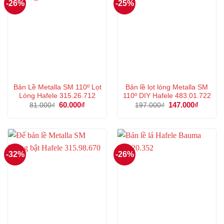
-26%
-25%
Bản Lề Metalla SM 110º Lọt
Bản lề lọt lòng Metalla SM
Lòng Hafele 315.26.712
110º DIY Hafele 483.01.722
Giá
60.000
₫
Giá
Giá
147.000
₫
Giá
81.000
₫
197.000
₫
gốc
hiện
gốc
hiện
là:
tại
là:
tại
81.000₫.
là:
197.000₫.
là:
60.000₫.
147.000
-32%
-26%