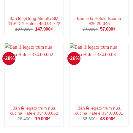
Bản lề lọt lòng Metalla SM
Bản lề lá Hefele Bauma
110º DIY Hafele 483.01.722
926.20.345
Giá
147.000
₫
Giá
Giá
57.000
₫
Giá
197.000
₫
77.000
₫
gốc
hiện
gốc
hiện
là:
tại
là:
tại
197.000₫.
là:
77.000₫.
là:
147.000₫.
57.000₫.
-28%
-26%
Bản lề legato trùm nửa
Bản lề legato trùm nửa
cucina Hafele 334.00.062
cucina Hafele 334.00.031
Giá
19.000
₫
Giá
Giá
43.000
₫
Giá
26.400
₫
58.300
₫
gốc
hiện
gốc
hiện
là:
tại
là:
tại
26.400₫.
là:
58.300₫.
là: