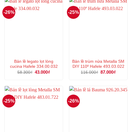
-26%
-25%
Bản lề legato lọt lòng
Bản lề trùm nửa Metalla SM
cucina Hafele 334.00.032
DIY 110º Hafele 493.03.022
Giá
43.000
₫
Giá
Giá
87.000
₫
Giá
58.300
₫
116.000
₫
gốc
hiện
gốc
hiện
là:
tại
là:
tại
58.300₫.
là:
116.000₫.
là:
43.000₫.
87.000₫.
-25%
-26%