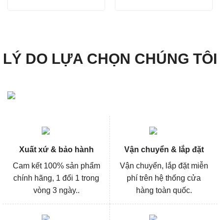
gốc
hiện
gốc
hiện
là:
tại
là:
tại
26.400₫.
là:
44.000₫.
là:
19.000₫.
33.000₫.
LÝ DO LỰA CHỌN CHÚNG TÔI
Xuất xứ & bảo hành
Vận chuyển & lắp đặt
Cam kết 100% sản phẩm
Vận chuyển, lắp đặt miễn
chính hãng, 1 đổi 1 trong
phí trên hệ thống cửa
vòng 3 ngày..
hàng toàn quốc.