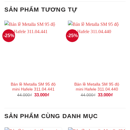
SẢN PHẨM TƯƠNG TỰ
-25%
-25%
Bản lề Metalla SM 95 độ
Bản lề Metalla SM 95 độ
mini Hafele 311.04.441
mini Hafele 311.04.440
Giá
33.000
₫
Giá
Giá
33.000
₫
Giá
44.000
₫
44.000
₫
gốc
hiện
gốc
hiện
là:
tại
là:
tại
44.000₫.
là:
44.000₫.
là:
33.000₫.
33.000₫.
SẢN PHẨM CÙNG DANH MỤC