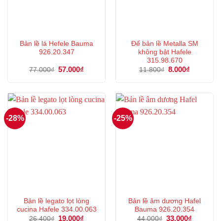
Bản lề lá Hefele Bauma
Đế bản lề Metalla SM
926.20.347
không bật Hafele
315.98.670
Giá
57.000
₫
Giá
Giá
8.000
₫
Giá
77.000
₫
11.800
₫
gốc
hiện
gốc
hiện
là:
tại
là:
tại
77.000₫.
là:
11.800₫.
là:
57.000₫.
8.000₫.
-28%
-25%
Bản lề legato lọt lòng
Bản lề âm dương Hafel
cucina Hafele 334.00.063
Bauma 926.20.354
Giá
19.000
₫
Giá
Giá
33.000
₫
Giá
26.400
₫
44.000
₫