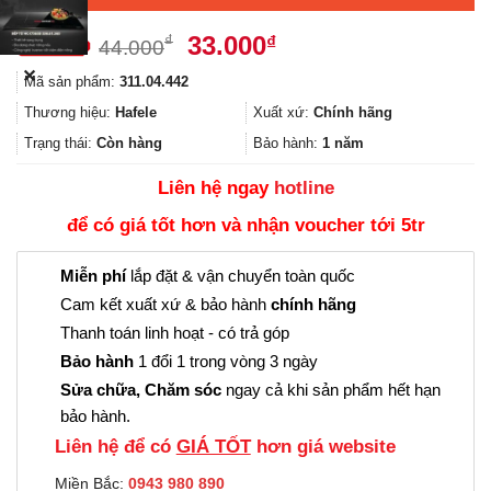
Giá
Giá
33.000
₫
₫
44.000
gốc
hiện
✕
Mã sản phẩm:
311.04.442
là:
tại
44.000₫.
là:
Thương hiệu:
Hafele
Xuất xứ:
Chính hãng
33.000₫.
Trạng thái:
Còn hàng
Bảo hành:
1 năm
Liên hệ ngay
hotline
để có giá tốt hơn và nhận voucher tới 5tr
Miễn phí
lắp đặt & vận chuyển toàn quốc
Cam kết xuất xứ & bảo hành
chính hãng
Thanh toán linh hoạt - có trả góp
Bảo hành
1 đổi 1 trong vòng 3 ngày
Sửa chữa, Chăm sóc
ngay cả khi sản phẩm hết hạn
bảo hành.
Liên hệ để có
GIÁ TỐT
hơn giá website
Miền Bắc:
0943 980 890