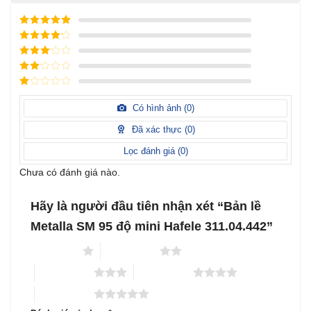
Được xếp
hạng
5
5
Được xếp
sao
hạng
4
5
Được
sao
xếp
Được
hạng
3
xếp
5 sao
Được
hạng
xếp
Có hình ảnh (
0
)
2
5
hạng
sao
1
Đã xác thực (
0
)
5
sao
Lọc đánh giá (
0
)
Chưa có đánh giá nào.
Hãy là người đầu tiên nhận xét “Bản lề
Metalla SM 95 độ mini Hafele 311.04.442”
1 trên 5 sao
2 trên 5 sao
3 trên 5 sao
4 trên 5 sao
5 trên 5 sao