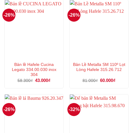
19.000₫.
43.000₫.
-26%
-26%
Bản lề Hafele Cucina
Bản Lề Metalla SM 110º Lọt
Legato 334.00.030 inox
Lòng Hafele 315.26.712
304
Giá
43.000
₫
Giá
Giá
60.000
₫
Giá
58.300
₫
81.000
₫
gốc
hiện
gốc
hiện
là:
tại
là:
tại
58.300₫.
là:
81.000₫.
là:
43.000₫.
60.000₫.
-26%
-32%