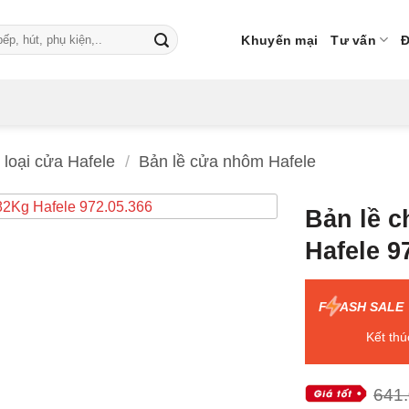
Khuyến mại
Tư vấn
Đ
 loại cửa Hafele
/
Bản lề cửa nhôm Hafele
Bản lề
Hafele 9
F
ASH SALE
Kết thú
641