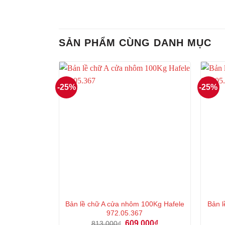
SẢN PHẨM CÙNG DANH MỤC
-25%
-25%
Bản lề chữ A cửa nhôm 100Kg Hafele
Bản 
972.05.367
Giá
Giá
609.000
₫
813.000
₫