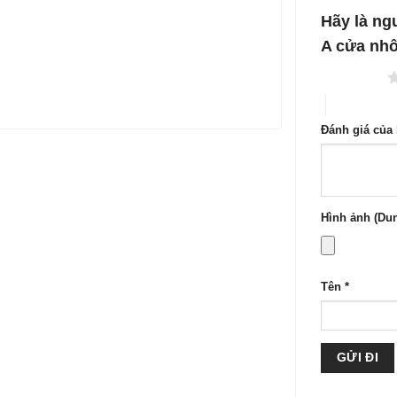
1
5
Hãy là ngư
sao
A cửa nh
1 trên 5 sao
4 trên 5 sa
Đánh giá của
Hình ảnh (Dun
Tên
*