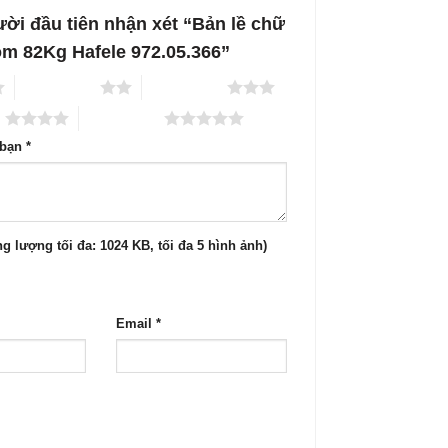
ời đầu tiên nhận xét “Bản lề chữ
ôm 82Kg Hafele 972.05.366”
2 trên 5 sao
3 trên 5 sao
o
5 trên 5 sao
 bạn
*
g lượng tối đa: 1024 KB, tối đa 5 hình ảnh)
Email
*