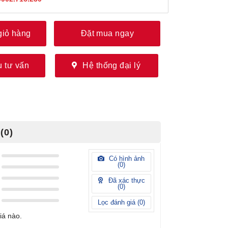
giỏ hàng
Đặt mua ngay
 tư vấn
Hệ thống đại lý
(0)
Có hình ảnh
(
0
)
Đã xác thực
(
0
)
Lọc đánh giá (
0
)
iá nào.