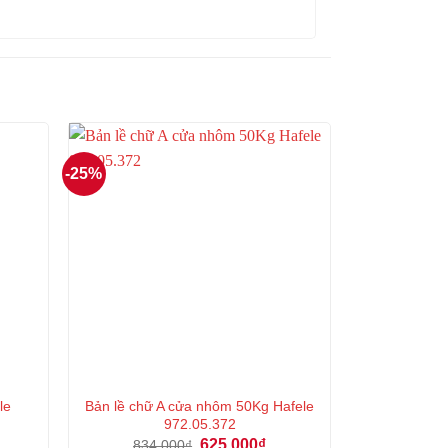
-25%
le
Bản lề chữ A cửa nhôm 50Kg Hafele
972.05.372
á
Giá
Giá
625.000
₫
834.000
₫