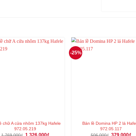
-25%
lề chữ A cửa nhôm 137kg Hafele
Bản lề Domina HP 2 lá Hafe
972.05.219
972.05.117
Giá
Giá
Giá
Gi
1.326.000
₫
379.000
₫
1.769.000
₫
506.000
₫