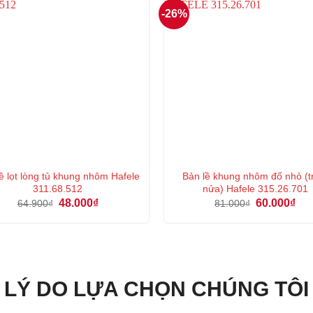
-26%
ề lọt lòng tủ khung nhôm Hafele
Bản lề khung nhôm đố nhỏ (
311.68.512
nửa) Hafele 315.26.701
Giá
Giá
Giá
Giá
48.000
₫
60.000
₫
64.900
₫
81.000
₫
gốc
hiện
gốc
hiệ
là:
tại
là:
tại
64.900₫.
là:
81.000₫.
là:
48.000₫.
60.
LÝ DO LỰA CHỌN CHÚNG TÔI