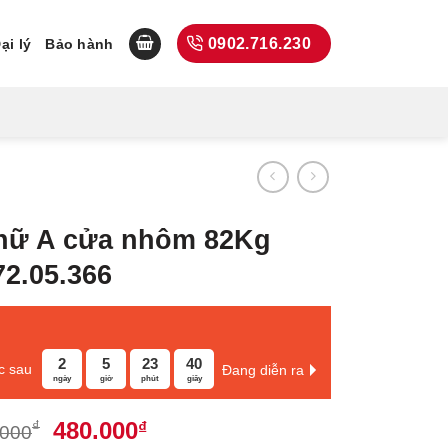
0902.716.230
ại lý
Bảo hành
 chữ A cửa nhôm 82Kg
72.05.366
2
5
23
39
c sau
Đang diễn ra
ngày
giờ
phút
giây
Giá
Giá
480.000
₫
₫
.000