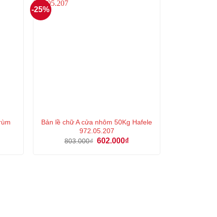
-25%
trùm
Bản lề chữ A cửa nhôm 50Kg Hafele
972.05.207
Giá
Giá
602.000
₫
803.000
₫
n
gốc
hiện
là:
tại
803.000₫.
là:
000₫.
602.000₫.