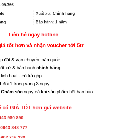
gốc
hiện
.05.366
là:
tại
641.000₫.
là:
ele
Xuất xứ:
Chính hãng
480.000₫.
àng
Bảo hành:
1 năm
Liên hệ ngay
hotline
giá tốt hơn và nhận voucher tới 5tr
p đặt & vận chuyển toàn quốc
ất xứ & bảo hành
chính hãng
linh hoạt - có trả góp
 đổi 1 trong vòng 3 ngày
 Chăm sóc
ngay cả khi sản phẩm hết hạn bảo
̉ có
GIÁ TỐT
hơn giá website
943 980 890
:
0943 848 777
0902.716.230