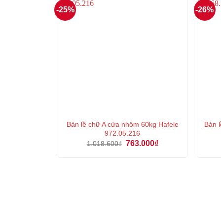
-25%
-26%
Bản lề chữ A cửa nhôm 60kg Hafele
Bản l
972.05.216
Giá
Giá
763.000
₫
1.018.600
₫
gốc
hiện
là:
tại
1.018.600₫.
là:
763.000₫.