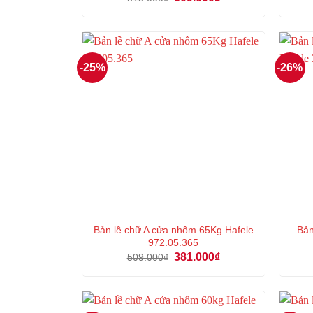
gốc
hiện
là:
tại
813.000₫.
là:
609.000₫.
-25%
-26%
Bản lề chữ A cửa nhôm 65Kg Hafele
Bả
972.05.365
Giá
Giá
381.000
₫
509.000
₫
gốc
hiện
là:
tại
509.000₫.
là:
381.000₫.