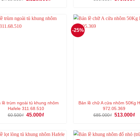
gốc
hiện
gốc
hi
là:
tại
là:
tại
1.769.000₫.
là:
506.000₫.
là:
1.326.000₫.
37
-25%
n lề trùm ngoài tủ khung nhôm
Bản lề chữ A cửa nhôm 50Kg 
Hafele 311.68.510
972.05.369
Giá
Giá
Giá
Gi
45.000
₫
513.000
₫
60.500
₫
685.000
₫
gốc
hiện
gốc
hi
là:
tại
là:
tại
60.500₫.
là:
685.000₫.
là:
45.000₫.
51