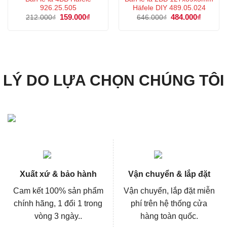
926.25.505
Häfele DIY 489.05.024
Giá
159.000
₫
Giá
Giá
484.000
₫
Giá
212.000
₫
646.000
₫
gốc
hiện
gốc
hiện
là:
tại
là:
tại
212.000₫.
là:
646.000₫.
là:
159.000₫.
484.000
LÝ DO LỰA CHỌN CHÚNG TÔI
Xuất xứ & bảo hành
Vận chuyển & lắp đặt
Cam kết 100% sản phẩm
Vận chuyển, lắp đặt miễn
chính hãng, 1 đổi 1 trong
phí trên hệ thống cửa
vòng 3 ngày..
hàng toàn quốc.