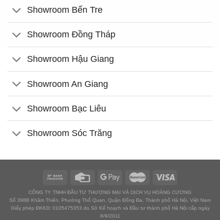
Showroom Bến Tre
Showroom Đồng Tháp
Showroom Hậu Giang
Showroom An Giang
Showroom Bạc Liêu
Showroom Sóc Trăng
CÔNG TY TNHH ĐẦU TƯ THƯƠNG MẠI VÀ DỊCH VỤ HOÀNG CƯƠNG
Số 398B Khâm Thiên, Phường Thổ Quan, Quận Đống Đa, Thành phố Hà Nội, Việt Nam
Giấy phép ĐKKD: 0105475353 do Sở Kế hoạch và Đầu tư thành phố Hà Nội cấp ngày
8/9/2011