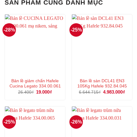
SẢN PHẨM CÙNG DANH MỤC
-28%
-25%
Bản lề giảm chấn Hafele
Bản lề sàn DCL41 EN3
Cucina Legato 334.00.061
105Kg Hafele 932.84.045
Giá
19.000
₫
Giá
Giá
4.983.000
₫
Giá
26.400
₫
6.644.715
₫
gốc
hiện
gốc
hiện
là:
tại
là:
tại
26.400₫.
là:
6.644.715₫.
là:
19.000₫.
4.983
-25%
-26%