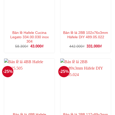
Bản lề Hafele Cucina
Bản lề lá 2BB 102x76x3mm
Legato 334.00.030 inox
Häfele DIY 489.05.022
304
Giá
43.000
₫
Giá
Giá
331.000
₫
Giá
58.300
₫
442.000
₫
gốc
hiện
gốc
hiện
là:
tại
là:
tại
58.300₫.
là:
442.000₫.
là:
43.000₫.
331.000
-25%
-25%
Bản lề lá 4BB Hafele
Bản lề lá 2BB 127x89x3mm