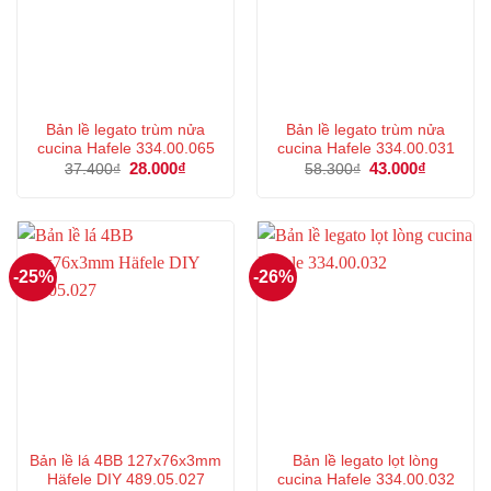
Bản lề legato trùm nửa
Bản lề legato trùm nửa
cucina Hafele 334.00.065
cucina Hafele 334.00.031
Giá
28.000
₫
Giá
Giá
43.000
₫
Giá
37.400
₫
58.300
₫
gốc
hiện
gốc
hiện
là:
tại
là:
tại
37.400₫.
là:
58.300₫.
là:
28.000₫.
43.000₫.
-25%
-26%
Bản lề lá 4BB 127x76x3mm
Bản lề legato lọt lòng
Häfele DIY 489.05.027
cucina Hafele 334.00.032