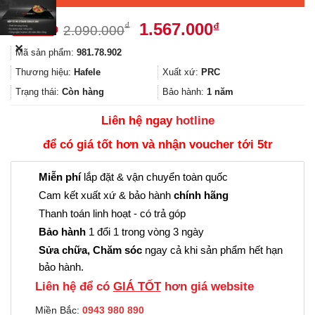
Giá
Giá
1.567.000
₫
₫
2.090.000
gốc
hiện
✕
Mã sản phẩm:
981.78.902
là:
tại
2.090.000₫.
là:
Thương hiệu:
Hafele
Xuất xứ:
PRC
1.567.000₫.
Trạng thái:
Còn hàng
Bảo hành:
1 năm
Liên hệ ngay
hotline
để có giá tốt hơn và nhận voucher tới 5tr
Miễn phí
lắp đặt & vận chuyển toàn quốc
Cam kết xuất xứ & bảo hành
chính hãng
Thanh toán linh hoạt - có trả góp
Bảo hành
1 đổi 1 trong vòng 3 ngày
Sửa chữa, Chăm sóc
ngay cả khi sản phẩm hết hạn
bảo hành.
Liên hệ để có
GIÁ TỐT
hơn giá website
Miền Bắc:
0943 980 890