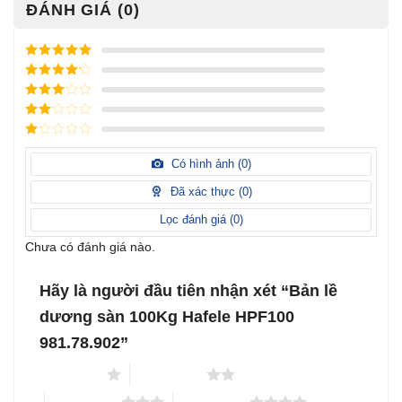
ĐÁNH GIÁ (0)
Được xếp
hạng
5
5
Được xếp
sao
hạng
4
5
Được
sao
xếp
Được
hạng
3
xếp
5 sao
Được
hạng
xếp
Có hình ảnh (
0
)
2
5
hạng
sao
1
Đã xác thực (
0
)
5
sao
Lọc đánh giá (
0
)
Chưa có đánh giá nào.
Hãy là người đầu tiên nhận xét “Bản lề
dương sàn 100Kg Hafele HPF100
981.78.902”
1 trên 5 sao
2 trên 5 sao
3 trên 5 sao
4 trên 5 sao