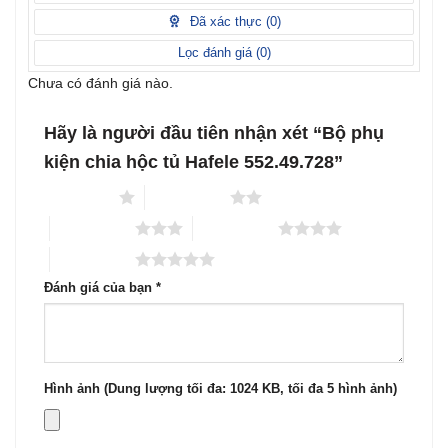
hạng
sao
1
Đã xác thực (
0
)
5
sao
Lọc đánh giá (
0
)
Chưa có đánh giá nào.
Hãy là người đầu tiên nhận xét “Bộ phụ
kiện chia hộc tủ Hafele 552.49.728”
1 trên 5 sao
2 trên 5 sao
3 trên 5 sao
4 trên 5 sao
5 trên 5 sao
Đánh giá của bạn
*
Hình ảnh (Dung lượng tối đa: 1024 KB, tối đa 5 hình ảnh)