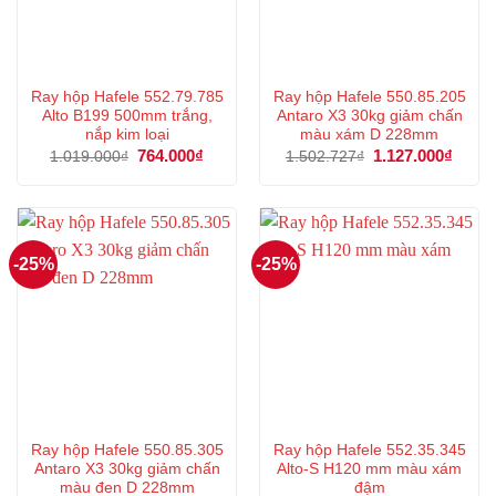
Ray hộp Hafele 552.79.785
Ray hộp Hafele 550.85.205
Alto B199 500mm trắng,
Antaro X3 30kg giảm chấn
nắp kim loại
màu xám D 228mm
Giá
764.000
₫
Giá
Giá
1.127.000
₫
Giá
1.019.000
₫
1.502.727
₫
gốc
hiện
gốc
hiện
là:
tại
là:
tại
1.019.000₫.
là:
1.502.727₫.
là:
764.000₫.
1.127
-25%
-25%
Ray hộp Hafele 550.85.305
Ray hộp Hafele 552.35.345
Antaro X3 30kg giảm chấn
Alto-S H120 mm màu xám
màu đen D 228mm
đậm