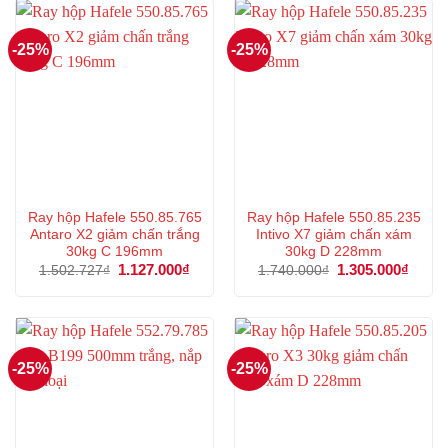
592.000₫.
1.177
-25%
-25%
Ray hộp Hafele 550.85.765
Ray hộp Hafele 550.85.235
Antaro X2 giảm chấn trắng
Intivo X7 giảm chấn xám
30kg C 196mm
30kg D 228mm
Giá
1.127.000
₫
Giá
Giá
1.305.000
₫
Giá
1.502.727
₫
1.740.000
₫
gốc
hiện
gốc
hiện
là:
tại
là:
tại
1.502.727₫.
là:
1.740.000₫.
là:
1.127.000₫.
1.305
-25%
-25%