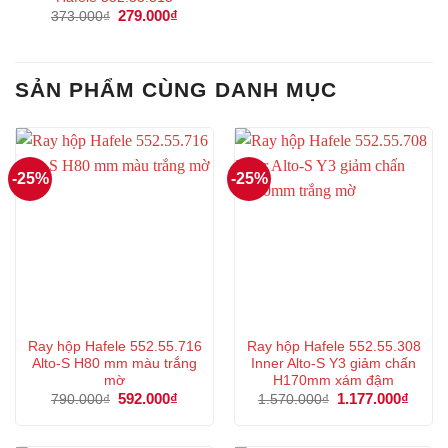
Giá
279.000
₫
Giá
373.000
₫
gốc
hiện
là:
tại
373.000₫.
là:
279.000₫.
SẢN PHẨM CÙNG DANH MỤC
-25%
-25%
Ray hộp Hafele 552.55.716
Ray hộp Hafele 552.55.308
Alto-S H80 mm màu trắng
Inner Alto-S Y3 giảm chấn
mờ
H170mm xám đậm
Giá
592.000
₫
Giá
Giá
1.177.000
₫
Giá
790.000
₫
1.570.000
₫
gốc
hiện
gốc
hiện
là:
tại
là:
tại
790.000₫.
là:
1.570.000₫.
là: