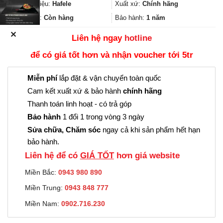
373.000₫.
là:
Thương hiệu:
Hafele
Xuất xứ:
Chính hãng
279.000₫.
Trạng thái:
Còn hàng
Bảo hành:
1 năm
✕
Liên hệ ngay
hotline
để có giá tốt hơn và nhận voucher tới 5tr
Miễn phí
lắp đặt & vận chuyển toàn quốc
Cam kết xuất xứ & bảo hành
chính hãng
Thanh toán linh hoạt - có trả góp
Bảo hành
1 đổi 1 trong vòng 3 ngày
Sửa chữa, Chăm sóc
ngay cả khi sản phẩm hết hạn
bảo hành.
Liên hệ để có
GIÁ TỐT
hơn giá website
Miền Bắc:
0943 980 890
Miền Trung:
0943 848 777
Miền Nam:
0902.716.230