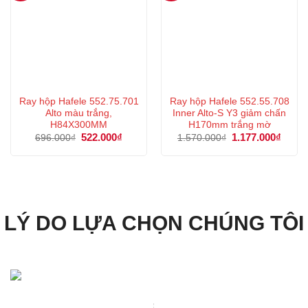
Ray hộp Hafele 552.75.701
Ray hộp Hafele 552.55.708
Alto màu trắng,
Inner Alto-S Y3 giảm chấn
H84X300MM
H170mm trắng mờ
Giá
522.000
₫
Giá
Giá
1.177.000
₫
Giá
696.000
₫
1.570.000
₫
gốc
hiện
gốc
hiện
là:
tại
là:
tại
696.000₫.
là:
1.570.000₫.
là:
522.000₫.
1.177
LÝ DO LỰA CHỌN CHÚNG TÔI