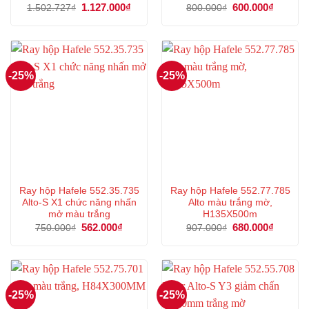
Giá
1.127.000
₫
Giá
Giá
600.000
₫
Giá
1.502.727
₫
800.000
₫
gốc
hiện
gốc
hiện
là:
tại
là:
tại
1.502.727₫.
là:
800.000₫.
là:
1.127.000₫.
600.000
-25%
-25%
Ray hộp Hafele 552.35.735
Ray hộp Hafele 552.77.785
Alto-S X1 chức năng nhấn
Alto màu trắng mờ,
mở màu trắng
H135X500m
Giá
562.000
₫
Giá
Giá
680.000
₫
Giá
750.000
₫
907.000
₫
gốc
hiện
gốc
hiện
là:
tại
là:
tại
750.000₫.
là:
907.000₫.
là:
562.000₫.
680.000
-25%
-25%