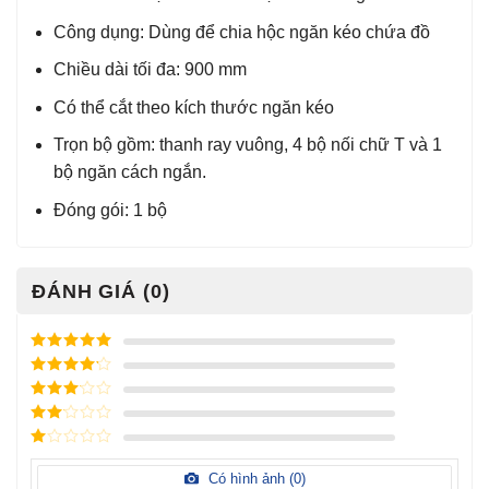
Công dụng: Dùng để chia hộc ngăn kéo chứa đồ
Chiều dài tối đa: 900 mm
Có thể cắt theo kích thước ngăn kéo
Trọn bộ gồm: thanh ray vuông, 4 bộ nối chữ T và 1
bộ ngăn cách ngắn.
Đóng gói: 1 bộ
ĐÁNH GIÁ (0)
Được xếp
hạng
5
5
Được xếp
sao
hạng
4
5
Được
sao
xếp
Được
hạng
3
xếp
5 sao
Được
hạng
xếp
Có hình ảnh (
0
)
2
5