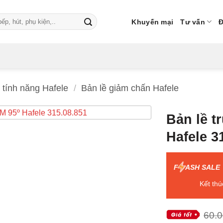
Khuyến mại
Tư vấn
Đ
 tính năng Hafele
/
Bản lề giảm chấn Hafele
Bản lề 
Hafele 3
F
ASH SALE
Kết thú
60.