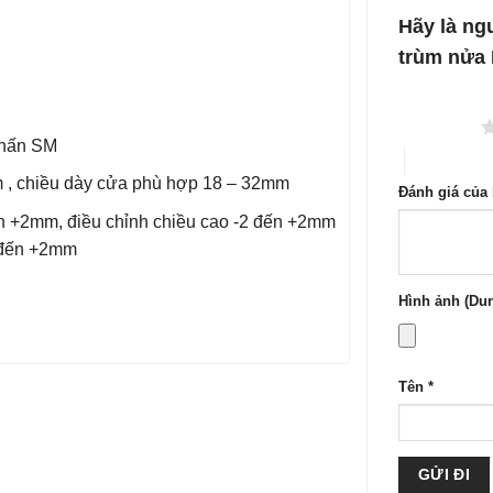
1
5
Hãy là ngư
sao
trùm nửa
1 trên 5 sao
 nhấn SM
4 trên 5 sa
 , chiều dày cửa phù hợp 18 – 32mm
Đánh giá của
n +2mm, điều chỉnh chiều cao -2 đến +2mm
-2 đến +2mm
Hình ảnh (Dun
Tên
*