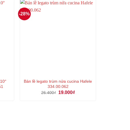
000₫.
60.000₫.
-28%
110°
Bản lề legato trùm nửa cucina Hafele
51
334.00.062
Giá
Giá
19.000
₫
26.400
₫
n
gốc
hiện
là:
tại
26.400₫.
là:
000₫.
19.000₫.