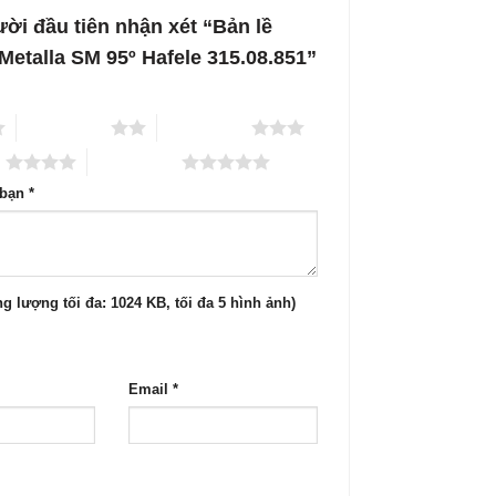
ời đầu tiên nhận xét “Bản lề
 Metalla SM 95º Hafele 315.08.851”
2 trên 5 sao
3 trên 5 sao
o
5 trên 5 sao
 bạn
*
g lượng tối đa: 1024 KB, tối đa 5 hình ảnh)
Email
*