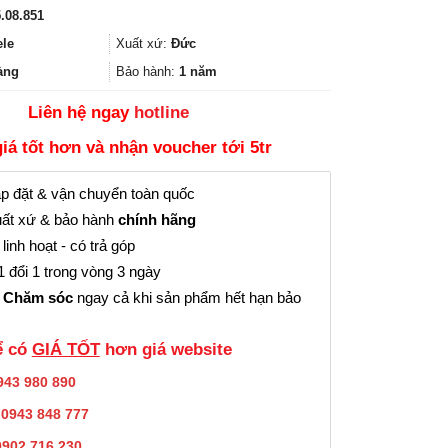
gốc
hiện
.08.851
là:
tại
60.000₫.
là:
ele
Xuất xứ:
Đức
45.000₫.
àng
Bảo hành:
1 năm
Liên hệ ngay
hotline
giá tốt hơn và nhận voucher tới 5tr
p đặt & vận chuyển toàn quốc
ất xứ & bảo hành
chính hãng
linh hoạt - có trả góp
 đổi 1 trong vòng 3 ngày
 Chăm sóc
ngay cả khi sản phẩm hết hạn bảo
̉ có
GIÁ TỐT
hơn giá website
943 980 890
:
0943 848 777
0902.716.230