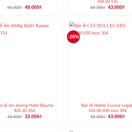
334.00.031
Giá
Giá
Giá
Giá
49.000
₫
43.000
₫
66.000
₫
58.300
₫
gốc
hiện
gốc
hiệ
là:
tại
là:
tại
66.000₫.
là:
58.300₫.
là:
49.000₫.
43.
-26%
n lề âm dương Hafel Bauma
Bản lề Hafele Cucina Lega
926.20.354
334.00.030 inox 304
Giá
Giá
Giá
Giá
33.000
₫
43.000
₫
44.000
₫
58.300
₫
gốc
hiện
gốc
hiệ
là:
tại
là:
tại
44.000₫.
là:
58.300₫.
là: