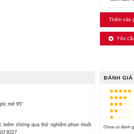
Thêm vào 
Yêu cầu
ĐÁNH GIÁ 
Được xếp
hạng
5
5
 góc mở 95°
Được xếp
sao
hạng
4
5
Được
sao
xếp
Được
hạng
3
xếp
5 sao
Được
̣c kiểm chứng qua thử nghiệm phun muối
hạng
Chưa có đánh g
xếp
2
5
 ISO 9227
hạng
sao