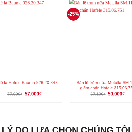
33.000₫.
43.
-25%
Bản lề trùm nửa Metalla SM 
lề lá Hefele Bauma 926.20.347
giảm chấn Hafele 315.06.7
Giá
Giá
Giá
Giá
57.000
₫
50.000
₫
77.000
₫
67.100
₫
gốc
hiện
gốc
hiệ
là:
tại
là:
tại
77.000₫.
là:
67.100₫.
là:
57.000₫.
50.
LÝ DO LỰA CHỌN CHÚNG TÔI