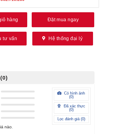
giỏ hàng
Đặt mua ngay
 tư vấn
Hệ thống đại lý
(0)
Có hình ảnh
(
0
)
Đã xác thực
(
0
)
Lọc đánh giá (
0
)
iá nào.