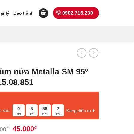
0902.716.230
ại lý
Bảo hành
trùm nửa Metalla SM 95º
15.08.851
0
5
58
6
c sau
Đang diễn ra
ngày
giờ
phút
giây
Giá
Giá
45.000
₫
₫
000