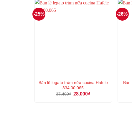
147.000₫.
-25%
-26%
Bản lề legato trùm nửa cucina Hafele
Bản 
334.00.065
Giá
Giá
28.000
₫
37.400
₫
gốc
hiện
là:
tại
37.400₫.
là:
28.000₫.