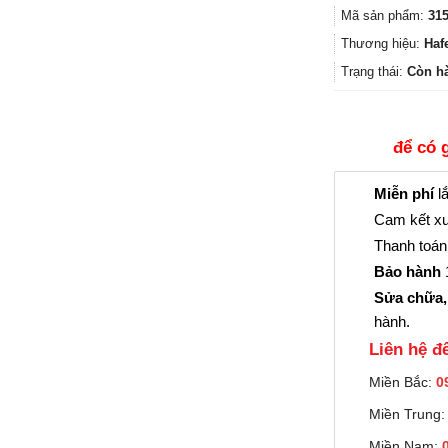
Mã sản phẩm:
315
Thương hiệu:
Haf
Trạng thái:
Còn h
để có 
Miễn phí
lắ
Cam kết xu
Thanh toán 
Bảo hành
1
Sửa chữa,
hành.
Liên hệ đê
Miền Bắc:
0
Miền Trung
Miền Nam: