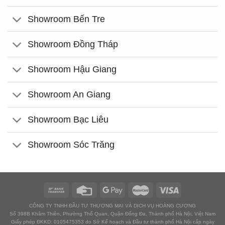
Showroom Bến Tre
Showroom Đồng Tháp
Showroom Hậu Giang
Showroom An Giang
Showroom Bạc Liêu
Showroom Sóc Trăng
CÔNG TY TNHH ĐẦU TƯ THƯƠNG MẠI VÀ DỊCH VỤ HOÀNG CƯƠNG
Số 398B Khâm Thiên, Phường Thổ Quan, Quận Đống Đa, Thành phố Hà Nội, Việt Nam
Giấy phép ĐKKD: 0105475353 do Sở Kế hoạch và Đầu tư thành phố Hà Nội cấp ngày