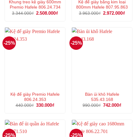
Khung treo kệ giày 600mm
Kệ để giày bằng kim loại
Premio Hafele 806.24.734
800mm Hafele 807.95.863
Giá
2.508.000
₫
Giá
Giá
2.972.000
₫
Giá
3.344.000
₫
3.963.000
₫
gốc
hiện
gốc
hiện
là:
tại
là:
tại
3.344.000₫.
là:
3.963.000₫.
là:
2.508.000₫.
2.972
-25%
-25%
Kệ để giày Premio Hafele
Bàn ủi khô Hafele
806.24.353
535.43.168
Giá
330.000
₫
Giá
Giá
742.000
₫
Giá
440.000
₫
990.000
₫
gốc
hiện
gốc
hiện
là:
tại
là:
tại
440.000₫.
là:
990.000₫.
là:
330.000₫.
742.000
-25%
-25%