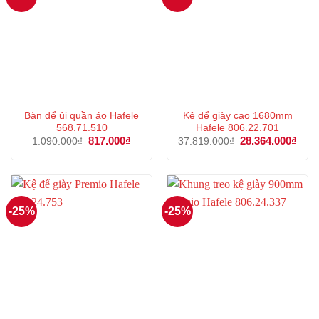
Bàn để ủi quần áo Hafele
Kệ để giày cao 1680mm
568.71.510
Hafele 806.22.701
Giá
817.000
₫
Giá
Giá
28.364.000
₫
Giá
1.090.000
₫
37.819.000
₫
gốc
hiện
gốc
hiện
là:
tại
là:
tại
1.090.000₫.
là:
37.819.000₫.
là:
817.000₫.
28.3
-25%
-25%