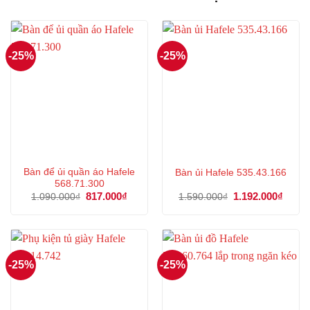
-25%
-25%
Bàn để ủi quần áo Hafele
Bàn ủi Hafele 535.43.166
568.71.300
Giá
817.000
₫
Giá
Giá
1.192.000
₫
Giá
1.090.000
₫
1.590.000
₫
gốc
hiện
gốc
hiện
là:
tại
là:
tại
1.090.000₫.
là:
1.590.000₫.
là:
817.000₫.
1.192
-25%
-25%