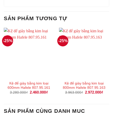
SẢN PHẨM TƯƠNG TỰ
-25%
-25%
Kệ để giày bằng kim loại
Kệ để giày bằng kim loại
600mm Hafele 807.95.161
800mm Hafele 807.95.163
Giá
2.460.000
₫
Giá
Giá
2.972.000
₫
Giá
3.280.000
₫
3.963.000
₫
gốc
hiện
gốc
hiện
là:
tại
là:
tại
3.280.000₫.
là:
3.963.000₫.
là:
2.460.000₫.
2.972
SẢN PHẨM CÙNG DANH MỤC