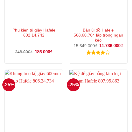
Phụ kiện tủ giày Hafele
Bàn ủi đồ Hafele
892.14.742
568.60.764 lắp trong ngăn
kéo
Giá
11.736.000
₫
Giá
15.649.000
₫
gốc
hiện
Giá
186.000
₫
Giá
248.000
₫
là:
tại
gốc
hiện
15.649.000₫.
là:
là:
tại
Được
11.7
248.000₫.
là:
xếp hạng
186.000₫.
4.00
5
sao
-25%
-25%