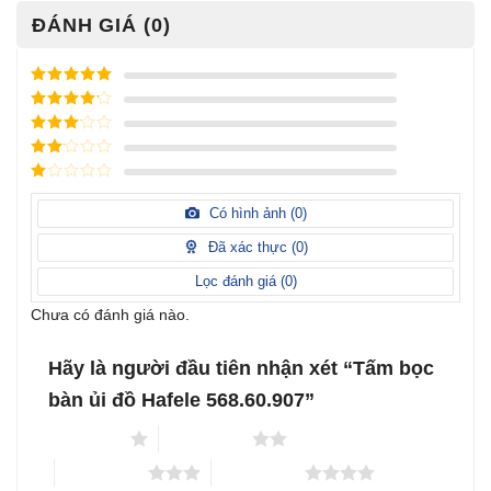
ĐÁNH GIÁ (0)
Được xếp
hạng
5
5
Được xếp
sao
hạng
4
5
Được
sao
xếp
Được
hạng
3
xếp
5 sao
Được
hạng
xếp
Có hình ảnh (
0
)
2
5
hạng
sao
1
Đã xác thực (
0
)
5
sao
Lọc đánh giá (
0
)
Chưa có đánh giá nào.
Hãy là người đầu tiên nhận xét “Tấm bọc
bàn ủi đồ Hafele 568.60.907”
1 trên 5 sao
2 trên 5 sao
3 trên 5 sao
4 trên 5 sao