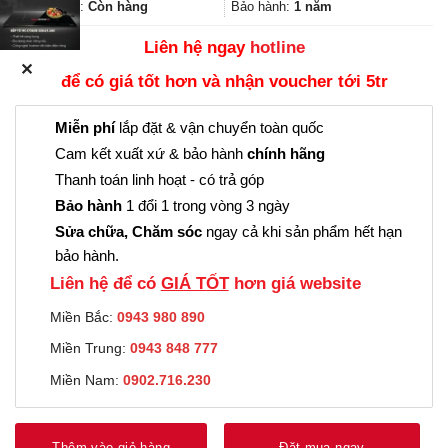
522.000₫.
Trạng thái:
Còn hàng
Bảo hành:
1 năm
Liên hệ ngay
hotline
✕
để có giá tốt hơn và nhận voucher tới 5tr
Miễn phí
lắp đặt & vận chuyển toàn quốc
Cam kết xuất xứ & bảo hành
chính hãng
Thanh toán linh hoạt - có trả góp
Bảo hành
1 đổi 1 trong vòng 3 ngày
Sửa chữa, Chăm sóc
ngay cả khi sản phẩm hết hạn
bảo hành.
Liên hệ để có
GIÁ TỐT
hơn giá website
Miền Bắc:
0943 980 890
Miền Trung:
0943 848 777
Miền Nam:
0902.716.230
Thêm vào giỏ hàng
Đặt mua ngay