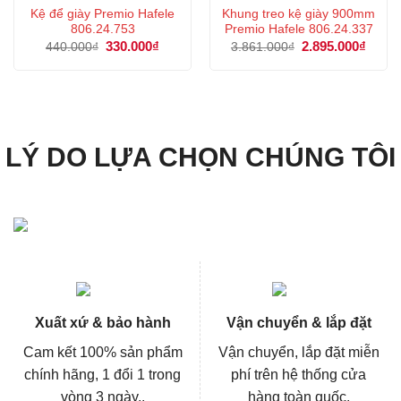
Kệ để giày Premio Hafele
Khung treo kệ giày 900mm
806.24.753
Premio Hafele 806.24.337
Giá
330.000
₫
Giá
Giá
2.895.000
₫
Giá
440.000
₫
3.861.000
₫
gốc
hiện
gốc
hiện
là:
tại
là:
tại
440.000₫.
là:
3.861.000₫.
là:
330.000₫.
2.895
LÝ DO LỰA CHỌN CHÚNG TÔI
Xuất xứ & bảo hành
Vận chuyển & lắp đặt
Cam kết 100% sản phẩm
Vận chuyển, lắp đặt miễn
chính hãng, 1 đổi 1 trong
phí trên hệ thống cửa
vòng 3 ngày..
hàng toàn quốc.