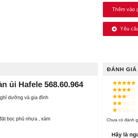
Thêm vào 
Yêu cầu
ĐÁNH GIÁ 
̀n ủi Hafele 568.60.964
Được xếp
hạng
5
5
Được xếp
ghỉ dưỡng và gia đình
sao
hạng
4
5
Được
sao
xếp
Được
hạng
3
xếp
5 sao
Được
đặt bọc phủ nhựa , xám
hạng
Chưa có đánh g
xếp
2
5
hạng
sao
1
5
Hãy là ngư