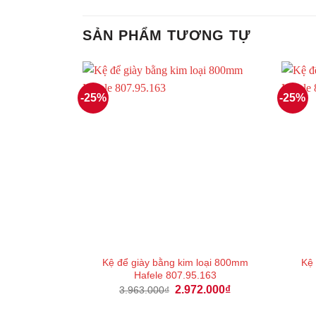
SẢN PHẨM TƯƠNG TỰ
-25%
-25%
Kệ để giày bằng kim loại 800mm
Kệ
Hafele 807.95.163
Giá
Giá
2.972.000
₫
3.963.000
₫
gốc
hiện
là:
tại