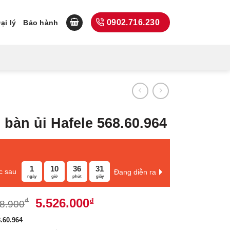
0902.716.230
ại lý
Bảo hành
n bàn ủi Hafele 568.60.964
1
10
36
30
c sau
Đang diễn ra
ngày
giờ
phút
giây
Giá
Giá
5.526.000
₫
₫
8.900
gốc
hiện
.60.964
là:
tại