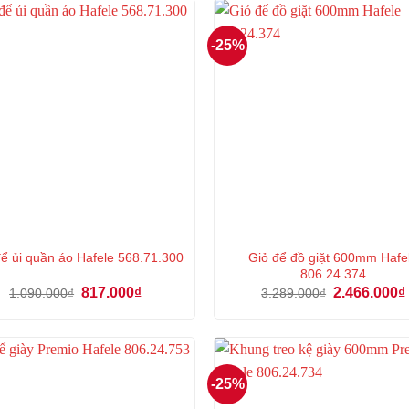
522.000₫.
-25%
Giỏ để đồ giặt 600mm Hafe
để ủi quần áo Hafele 568.71.300
806.24.374
Giá
Giá
Giá
817.000
₫
2.466.000
₫
1.090.000
₫
3.289.000
₫
gốc
hiện
gốc
là:
tại
là:
1.090.000₫.
là:
3.289.000₫.
817.000₫.
-25%