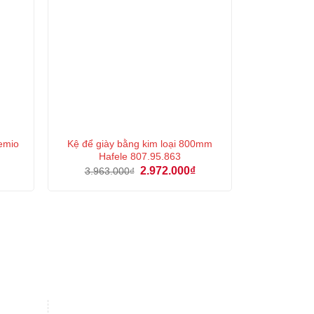
remio
Kệ để giày bằng kim loại 800mm
Hafele 807.95.863
Giá
Giá
Giá
2.972.000
₫
3.963.000
₫
hiện
gốc
hiện
tại
là:
tại
là:
3.963.000₫.
là:
2.508.000₫.
2.972.000₫.