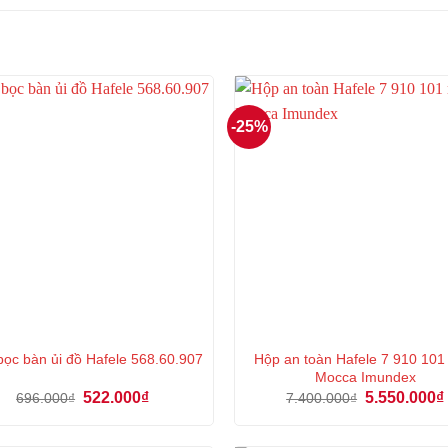
3.280.000₫.
là:
2.460.000₫.
-25%
Hộp an toàn Hafele 7 910 101
ọc bàn ủi đồ Hafele 568.60.907
Mocca Imundex
Giá
Giá
Giá
522.000
₫
5.550.000
₫
696.000
₫
7.400.000
₫
gốc
hiện
gốc
là:
tại
là:
696.000₫.
là:
7.400.000₫.