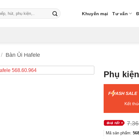
Khuyến mại
Tư vấn
Đ
/
Bàn Ủi Hafele
Phụ kiệ
F
ASH SALE
Kết thú
7.36
Mã sản phẩm:
568