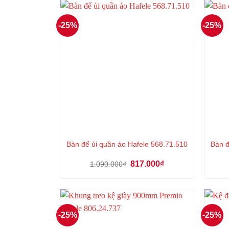
1.192.000₫.
-25%
-25%
Bàn để ủi quần áo Hafele 568.71.510
Bàn 
Giá
Giá
817.000
₫
1.090.000
₫
gốc
hiện
là:
tại
1.090.000₫.
là:
817.000₫.
-25%
-25%