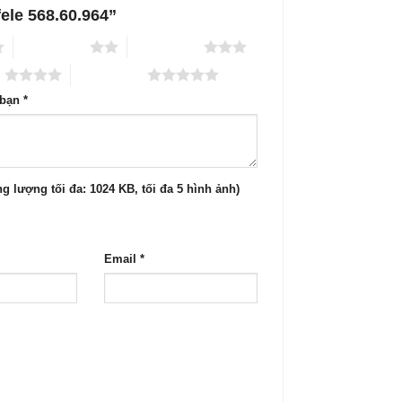
fele 568.60.964”
2 trên 5 sao
3 trên 5 sao
o
5 trên 5 sao
 bạn
*
g lượng tối đa: 1024 KB, tối đa 5 hình ảnh)
Email
*