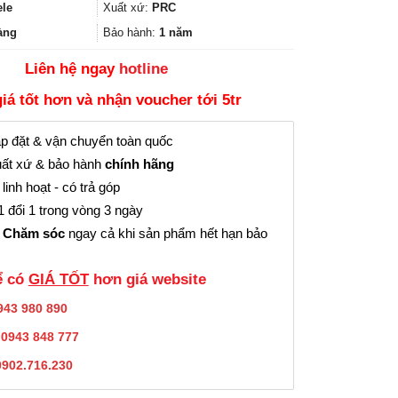
7.368.900₫.
là:
ele
Xuất xứ:
PRC
5.526.000₫.
àng
Bảo hành:
1 năm
Liên hệ ngay
hotline
giá tốt hơn và nhận voucher tới 5tr
p đặt & vận chuyển toàn quốc
ất xứ & bảo hành
chính hãng
linh hoạt - có trả góp
 đổi 1 trong vòng 3 ngày
 Chăm sóc
ngay cả khi sản phẩm hết hạn bảo
̉ có
GIÁ TỐT
hơn giá website
943 980 890
:
0943 848 777
0902.716.230