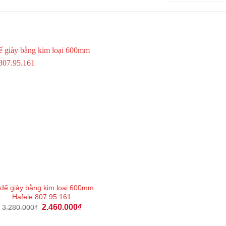
 để giày bằng kim loại 600mm
Hafele 807.95.161
Giá
Giá
2.460.000
₫
3.280.000
₫
gốc
hiện
là:
tại