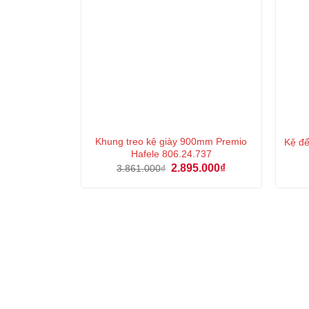
Khung treo kệ giày 900mm Premio
Kệ đ
Hafele 806.24.737
Giá
Giá
2.895.000
₫
3.861.000
₫
gốc
hiện
là:
tại
3.861.000₫.
là:
2.895.000₫.