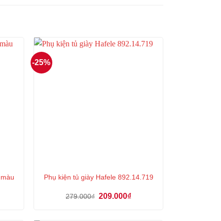
-25%
 màu
Phụ kiện tủ giày Hafele 892.14.719
Giá
Giá
Giá
209.000
₫
279.000
₫
hiện
gốc
hiện
tại
là:
tại
là:
279.000₫.
là: