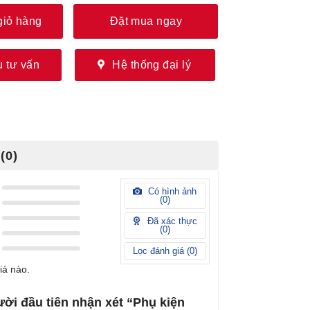
giỏ hàng
Đặt mua ngay
 tư vấn
Hệ thống đại lý
(0)
Có hình ảnh
(
0
)
Đã xác thực
(
0
)
Lọc đánh giá (
0
)
iá nào.
ời đầu tiên nhận xét “Phụ kiện