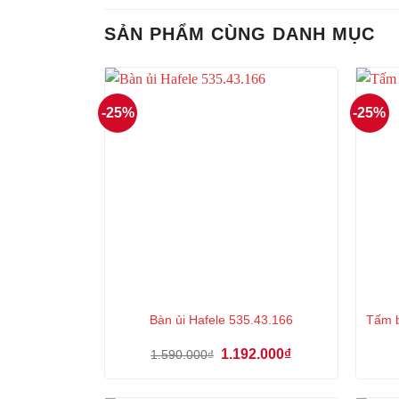
3.963.000₫.
là:
2.972.000₫.
SẢN PHẨM CÙNG DANH MỤC
-25%
-25%
Bàn ủi Hafele 535.43.166
Tấm b
Giá
Giá
1.192.000
₫
1.590.000
₫
gốc
hiện
là:
tại
1.590.000₫.
là: