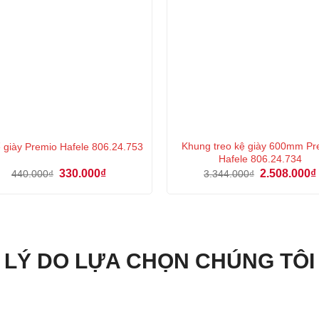
Khung treo kệ giày 600mm P
ể giày Premio Hafele 806.24.753
Hafele 806.24.734
Giá
Giá
Giá
330.000
₫
2.508.000
₫
440.000
₫
3.344.000
₫
gốc
hiện
gốc
là:
tại
là:
440.000₫.
là:
3.344.000₫.
330.000₫.
LÝ DO LỰA CHỌN CHÚNG TÔI