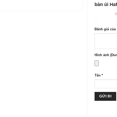
sao
bàn ủi Ha
1 trên 5 sao
4 trên 5 sa
Đánh giá của
Hình ảnh (Dun
Tên
*