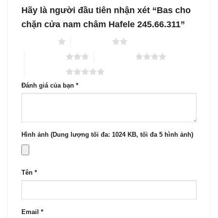
Hãy là người đầu tiên nhận xét “Bas cho
chặn cửa nam châm Hafele 245.66.311”
1 trên 5 sao
2 trên 5 sao
3 trên 5 sao
4 trên 5 sao
5 trên 5 sao
Đánh giá của bạn
*
Hình ảnh (Dung lượng tối đa: 1024 KB, tối đa 5 hình ảnh)
Tên
*
Email
*