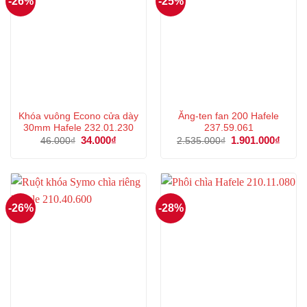
-26%
-25%
Khóa vuông Econo cửa dày
Ăng-ten fan 200 Hafele
30mm Hafele 232.01.230
237.59.061
Giá
34.000
₫
Giá
Giá
1.901.000
₫
Giá
46.000
₫
2.535.000
₫
gốc
hiện
gốc
hiện
là:
tại
là:
tại
46.000₫.
là:
2.535.000₫.
là:
34.000₫.
1.901
-26%
-28%