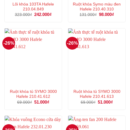
Lõi khóa 103TA Hafele
Ruột khóa Symo màu đen
210.04.849
Hafele 210.40.310
Giá
242.000
₫
Giá
Giá
98.000
₫
Giá
323.000
₫
131.000
₫
gốc
hiện
gốc
hiện
là:
tại
là:
tại
323.000₫.
là:
131.000₫.
là:
242.000₫.
98.000₫.
-26%
-26%
Ruột khóa tủ SYMO 3000
Ruột khóa tủ SYMO 3000
Hafele 210.41.612
Hafele 210.41.613
Giá
51.000
₫
Giá
Giá
51.000
₫
Giá
69.000
₫
69.000
₫
gốc
hiện
gốc
hiện
là:
tại
là:
tại
69.000₫.
là:
69.000₫.
là:
51.000₫.
51.000₫.