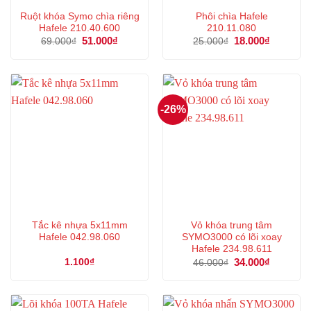
Ruột khóa Symo chìa riêng
Phôi chìa Hafele
Hafele 210.40.600
210.11.080
Giá
51.000
₫
Giá
Giá
18.000
₫
Giá
69.000
₫
25.000
₫
gốc
hiện
gốc
hiện
là:
tại
là:
tại
69.000₫.
là:
25.000₫.
là:
51.000₫.
18.000₫.
-26%
Tắc kê nhựa 5x11mm
Vỏ khóa trung tâm
Hafele 042.98.060
SYMO3000 có lõi xoay
Hafele 234.98.611
Giá
34.000
₫
Giá
1.100
₫
46.000
₫
gốc
hiện
là:
tại
46.000₫.
là:
34.000₫.