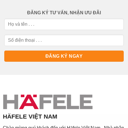
ĐĂNG KÝ TƯ VẤN, NHẬN ƯU ĐÃI
HÄFELE VIỆT NAM
Chào mừng quý khách đến với Häfele Việt Nam - Nhà phân