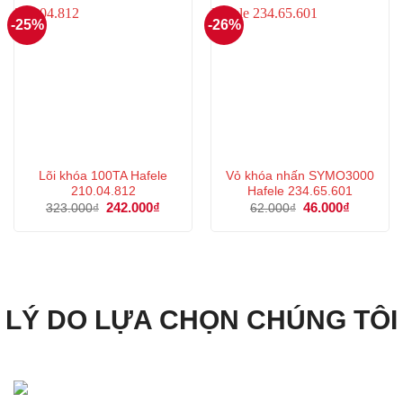
-25%
-26%
Lõi khóa 100TA Hafele
Vỏ khóa nhấn SYMO3000
210.04.812
Hafele 234.65.601
Giá
242.000
₫
Giá
Giá
46.000
₫
Giá
323.000
₫
62.000
₫
gốc
hiện
gốc
hiện
là:
tại
là:
tại
323.000₫.
là:
62.000₫.
là:
242.000₫.
46.000₫.
LÝ DO LỰA CHỌN CHÚNG TÔI