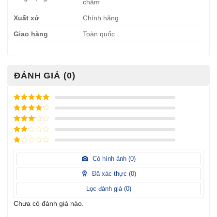
châm
Xuất xứ
Chính hãng
Giao hàng
Toàn quốc
ĐÁNH GIÁ (0)
Được xếp
hạng
5
5
Được xếp
sao
hạng
4
5
Được
sao
xếp
Được
hạng
3
xếp
5 sao
Được
hạng
xếp
Có hình ảnh (
0
)
2
5
hạng
sao
1
Đã xác thực (
0
)
5
sao
Lọc đánh giá (
0
)
Chưa có đánh giá nào.