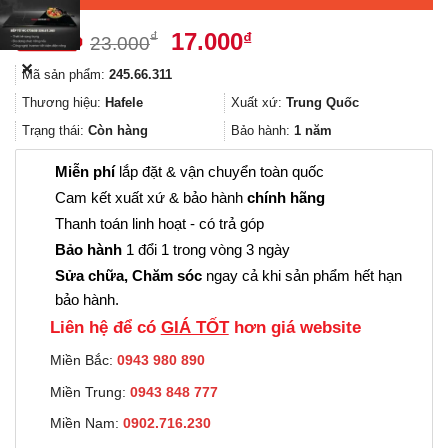
Giá
Giá
17.000
₫
₫
23.000
gốc
hiện
✕
Mã sản phẩm:
245.66.311
là:
tại
23.000₫.
là:
Thương hiệu:
Hafele
Xuất xứ:
Trung Quốc
17.000₫.
Trạng thái:
Còn hàng
Bảo hành:
1 năm
Miễn phí
lắp đặt & vận chuyển toàn quốc
Cam kết xuất xứ & bảo hành
chính hãng
Thanh toán linh hoạt - có trả góp
Bảo hành
1 đổi 1 trong vòng 3 ngày
Sửa chữa, Chăm sóc
ngay cả khi sản phẩm hết hạn
bảo hành.
Liên hệ để có
GIÁ TỐT
hơn giá website
Miền Bắc:
0943 980 890
Miền Trung:
0943 848 777
Miền Nam:
0902.716.230