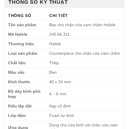
THÔNG SỐ KỸ THUẬT
THÔNG SỐ
CHI TIẾT
Tên sản phẩm
Bas cho chặn cửa nam châm Hafele
Mã Hafele
245.66.311
Thương hiệu
Hafele
Loại sản phẩm
Counterpiece cho chặn cửa nam châm
Chất liệu
Thép
Màu sắc
Đen
Kích thước
40 x 24 mm
Độ dày kính phù
4 – 6 mm
hợp
Kiểu lắp đặt
Kẹp cố định
Lớp đệm
Foam tự dính
Dùng cho cửa kính với chặn cửa nam
Ứng dụng