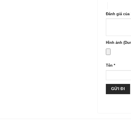
4 trên 5 sa
Đánh giá của
Hình ảnh (Dun
Tên
*