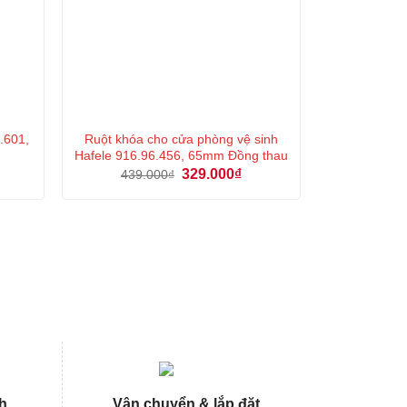
.601,
Ruột khóa cho cửa phòng vệ sinh
Hafele 916.96.456, 65mm Đồng thau
á
Giá
Giá
329.000
₫
439.000
₫
ện
gốc
hiện
là:
tại
439.000₫.
là:
7.000₫.
329.000₫.
h
Vận chuyển & lắp đặt