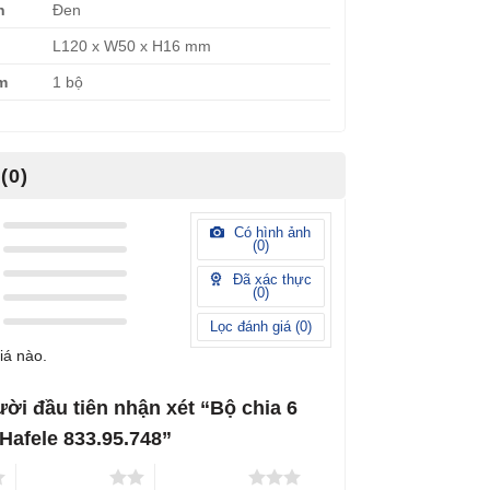
n
Đen
L120 x W50 x H16 mm
èm
1 bộ
(0)
Có hình ảnh
(
0
)
Đã xác thực
(
0
)
Lọc đánh giá (
0
)
iá nào.
ười đầu tiên nhận xét “Bộ chia 6
Hafele 833.95.748”
2 trên 5 sao
3 trên 5 sao