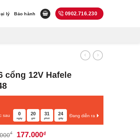
0902.716.230
ại lý
Bảo hành
6 cổng 12V Hafele
48
0
20
31
24
c sau
Đang diễn ra
ngày
giờ
phút
giây
Giá
Giá
177.000
₫
₫
.000