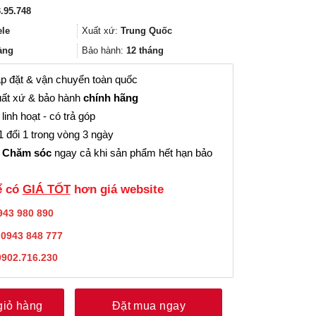
gốc
hiện
.95.748
là:
tại
237.000₫.
là:
ele
Xuất xứ:
Trung Quốc
177.000₫.
àng
Bảo hành:
12 tháng
p đặt & vận chuyển toàn quốc
ất xứ & bảo hành
chính hãng
linh hoạt - có trả góp
 đổi 1 trong vòng 3 ngày
 Chăm sóc
ngay cả khi sản phẩm hết hạn bảo
̉ có
GIÁ TỐT
hơn giá website
943 980 890
:
0943 848 777
0902.716.230
giỏ hàng
Đặt mua ngay