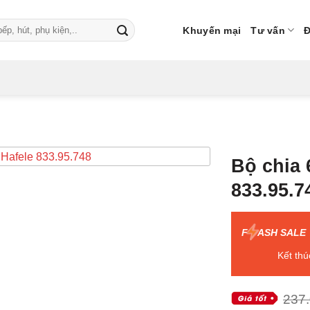
Khuyến mại
Tư vấn
Đ
Bộ chia 
833.95.7
F
ASH SALE
Kết thú
237