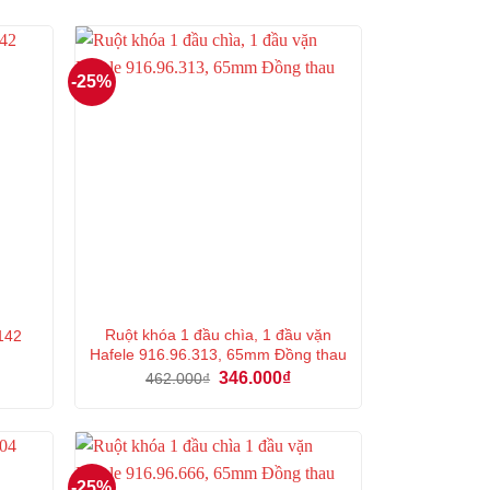
-25%
Ruột khóa 1 đầu chìa, 1 đầu vặn
.142
Hafele 916.96.313, 65mm Đồng thau
á
Giá
Giá
346.000
₫
462.000
₫
n
gốc
hiện
là:
tại
462.000₫.
là:
000₫.
346.000₫.
-25%