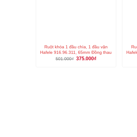
Ruột khóa 1 đầu chìa, 1 đầu vặn
Ru
Hafele 916.96.311, 65mm Đồng thau
Hafel
Giá
Giá
375.000
₫
501.000
₫
gốc
hiện
là:
tại
501.000₫.
là:
375.000₫.