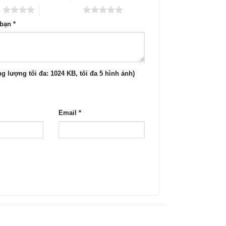
o
5 trên 5 sao
 bạn
*
g lượng tối đa: 1024 KB, tối đa 5 hình ảnh)
Email
*