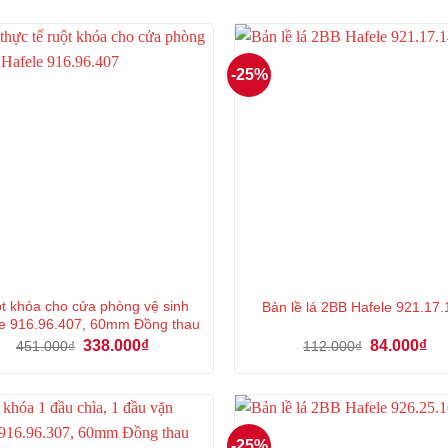
-25%
t khóa cho cửa phòng vệ sinh
Bản lề lá 2BB Hafele 921.17
e 916.96.407, 60mm Đồng thau
Giá
Giá
Giá
Gi
338.000
₫
84.000
₫
451.000
₫
112.000
₫
gốc
hiện
gốc
hiệ
là:
tại
là:
tại
451.000₫.
là:
112.000₫.
là:
338.000₫.
84.
-25%