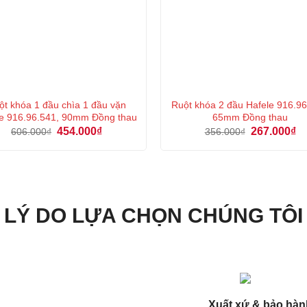
ột khóa 1 đầu chìa 1 đầu vặn
Ruột khóa 2 đầu Hafele 916.96
e 916.96.541, 90mm Đồng thau
65mm Đồng thau
Giá
Giá
Giá
Gi
454.000
₫
267.000
₫
606.000
₫
356.000
₫
gốc
hiện
gốc
hi
là:
tại
là:
tại
606.000₫.
là:
356.000₫.
là:
454.000₫.
26
LÝ DO LỰA CHỌN CHÚNG TÔI
Xuất xứ & bảo hàn