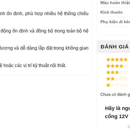
Màu hoàn thiệ
Kích thước
h ổn định, phù hợp nhiều hệ thống chiếu
Phụ kiện đi k
động ổn định và đồng bộ trong toàn bộ hệ
ĐÁNH GIÁ 
lượng và dễ dàng lắp đặt trong không gian
ệ hoặc các vị trí kỹ thuật nội thất.
Được xếp
hạng
5
5
Được xếp
sao
hạng
4
5
Được
sao
xếp
Được
hạng
3
xếp
5 sao
Được
hạng
Chưa có đánh g
xếp
2
5
hạng
sao
1
5
Hãy là ng
sao
cổng 12V 
1 trên 5 sao