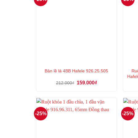
Ruộ
Bản lề lá 4BB Hafele 926.25.505
Hafel
Giá
Giá
159.000
₫
212.000
₫
gốc
hiện
là:
tại
212.000₫.
là:
159.000₫.
-25%
-25%