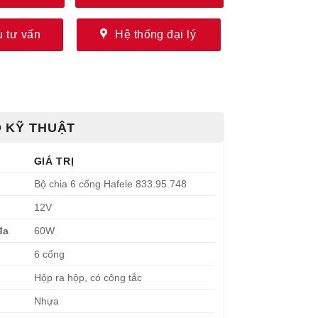
 tư vấn
Hệ thống đại lý
 KỸ THUẬT
GIÁ TRỊ
Bộ chia 6 cổng Hafele 833.95.748
12V
đa
60W
6 cổng
Hộp ra hộp, có công tắc
Nhựa