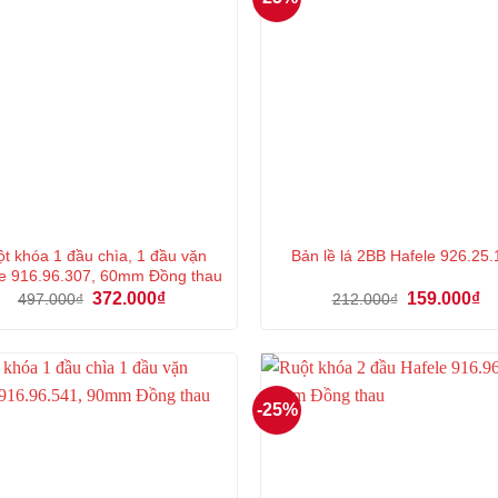
t khóa 1 đầu chìa, 1 đầu vặn
Bản lề lá 2BB Hafele 926.25
e 916.96.307, 60mm Đồng thau
Giá
Giá
Giá
Gi
372.000
₫
159.000
₫
497.000
₫
212.000
₫
gốc
hiện
gốc
hi
là:
tại
là:
tại
497.000₫.
là:
212.000₫.
là:
372.000₫.
15
-25%