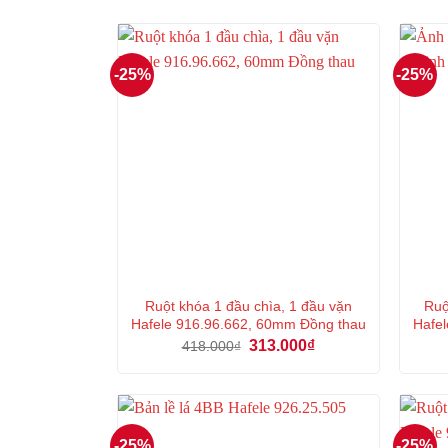
-25%
-25%
Ruột khóa 1 đầu chìa, 1 đầu vặn
Ruộ
Hafele 916.96.662, 60mm Đồng thau
Hafel
Giá
Giá
313.000
₫
418.000
₫
gốc
hiện
là:
tại
418.000₫.
là:
313.000₫.
-25%
-25%