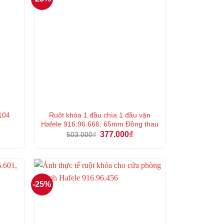
Ruột khóa 1 đầu chìa 1 đầu vặn
.104
Hafele 916.96.666, 65mm Đồng thau
á
Giá
Giá
377.000
₫
503.000
₫
ện
gốc
hiện
là:
tại
503.000₫.
là:
9.000₫.
377.000₫.
-25%