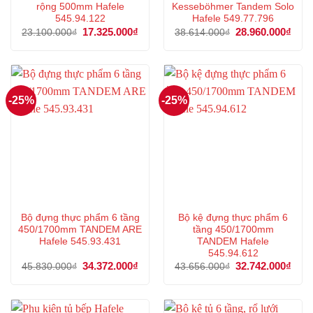
rộng 500mm Hafele
Kesseböhmer Tandem Solo
545.94.122
Hafele 549.77.796
Giá
17.325.000
₫
Giá
Giá
28.960.000
₫
Giá
23.100.000
₫
38.614.000
₫
gốc
hiện
gốc
hiện
là:
tại
là:
tại
23.100.000₫.
là:
38.614.000₫.
là:
17.325.000₫.
28.9
-25%
-25%
Bộ đựng thực phẩm 6 tầng
Bộ kệ đựng thực phẩm 6
450/1700mm TANDEM ARE
tầng 450/1700mm
Hafele 545.93.431
TANDEM Hafele
545.94.612
Giá
34.372.000
₫
Giá
Giá
32.742.000
₫
Giá
45.830.000
₫
43.656.000
₫
gốc
hiện
gốc
hiện
là:
tại
là:
tại
45.830.000₫.
là:
43.656.000₫.
là:
34.372.000₫.
32.7