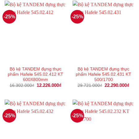
15.826.000₫.
11.6
-25%
-25%
Bộ kệ TANDEM đựng thực
Bộ kệ TANDEM đựng thực
phẩm Hafele 545.02.412 KT
phẩm Hafele 545.02.431 KT
600X800mm
500/1700
Giá
12.226.000
₫
Giá
Giá
22.290.000
₫
Giá
16.302.000
₫
29.721.000
₫
gốc
hiện
gốc
hiện
là:
tại
là:
tại
16.302.000₫.
là:
29.721.000₫.
là:
12.226.000₫.
22.2
-25%
-25%