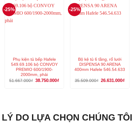
-25%
-25%
Phụ kiện tủ bếp Hafele
Bộ kệ tủ 6 tầng, rổ lưới
549.69.106 bộ CONVOY
DISPENSA 90 ARENA
PREMIO 600/1900-
400mm Hafele 546.54.633
2000mm, phải
Giá
38.750.000
₫
Giá
Giá
26.631.000
₫
Giá
51.667.000
₫
35.509.000
₫
gốc
hiện
gốc
hiện
là:
tại
là:
tại
51.667.000₫.
là:
35.509.000₫.
là:
38.750.000₫.
26.6
LÝ DO LỰA CHỌN CHÚNG TÔI