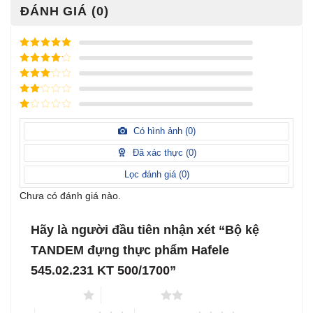
ĐÁNH GIÁ (0)
Được xếp
hạng
5
5
Được xếp
sao
hạng
4
5
Được
sao
xếp
Được
hạng
3
xếp
5 sao
Được
hạng
xếp
Có hình ảnh (
0
)
2
5
hạng
sao
1
Đã xác thực (
0
)
5
sao
Lọc đánh giá (
0
)
Chưa có đánh giá nào.
Hãy là người đầu tiên nhận xét “Bộ kệ
TANDEM đựng thực phẩm Hafele
545.02.231 KT 500/1700”
1 trên 5 sao
2 trên 5 sao