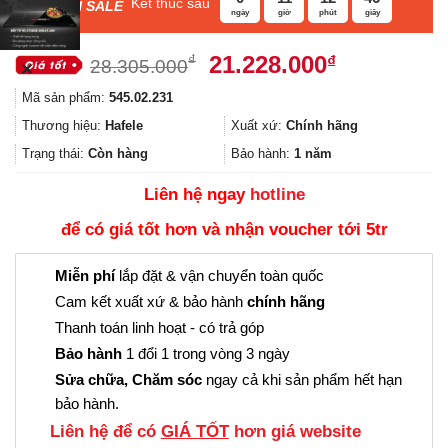
Kết thúc sau
F
ASH SALE
ngày
giờ
phút
giây
Giá
Giá
21.228.000
₫
₫
28.305.000
✕
gốc
hiện
Mã sản phẩm:
545.02.231
là:
tại
28.305.000₫.
là:
Thương hiệu:
Hafele
Xuất xứ:
Chính hãng
21.228.000
Trạng thái:
Còn hàng
Bảo hành:
1 năm
Liên hệ ngay
hotline
để có giá tốt hơn và nhận voucher tới 5tr
Miễn phí
lắp đặt & vận chuyển toàn quốc
Cam kết xuất xứ & bảo hành
chính hãng
Thanh toán linh hoạt - có trả góp
Bảo hành
1 đổi 1 trong vòng 3 ngày
Sửa chữa, Chăm sóc
ngay cả khi sản phẩm hết hạn
bảo hành.
Liên hệ để có
GIÁ TỐT
hơn giá website