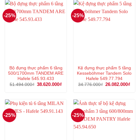
19.485.000₫.
22.7
-25%
-25%
Bộ đựng thực phẩm 6 tầng
Kệ đựng thực phẩm 5 tầng
500/1700mm TANDEM ARE
Kesseböhmer Tandem Solo
Hafele 545.93.433
Hafele 549.77.794
Giá
38.620.000
₫
Giá
Giá
26.082.000
₫
Giá
51.494.000
₫
34.776.000
₫
gốc
hiện
gốc
hiện
là:
tại
là:
tại
51.494.000₫.
là:
34.776.000₫.
là:
38.620.000₫.
26.0
-25%
-25%