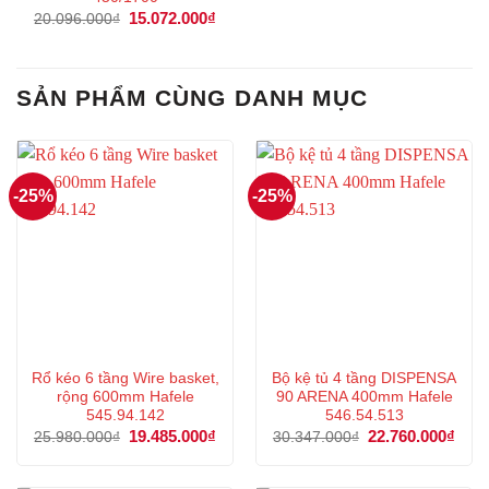
Giá
15.072.000
₫
Giá
20.096.000
₫
gốc
hiện
là:
tại
20.096.000₫.
là:
15.072.000₫.
SẢN PHẨM CÙNG DANH MỤC
-25%
-25%
Rổ kéo 6 tầng Wire basket,
Bộ kệ tủ 4 tầng DISPENSA
rộng 600mm Hafele
90 ARENA 400mm Hafele
545.94.142
546.54.513
Giá
19.485.000
₫
Giá
Giá
22.760.000
₫
Giá
25.980.000
₫
30.347.000
₫
gốc
hiện
gốc
hiện
là:
tại
là:
tại
25.980.000₫.
là:
30.347.000₫.
là: