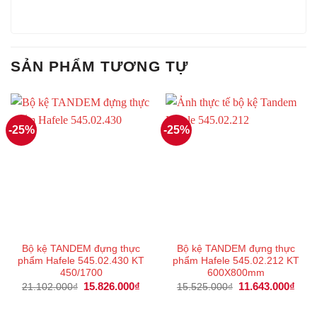
SẢN PHẨM TƯƠNG TỰ
-25%
-25%
Bộ kệ TANDEM đựng thực
Bộ kệ TANDEM đựng thực
phẩm Hafele 545.02.430 KT
phẩm Hafele 545.02.212 KT
450/1700
600X800mm
Giá
15.826.000
₫
Giá
Giá
11.643.000
₫
Giá
21.102.000
₫
15.525.000
₫
gốc
hiện
gốc
hiện
là:
tại
là:
tại
21.102.000₫.
là:
15.525.000₫.
là: