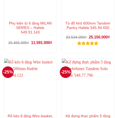
Phụ kiện tủ 6 tầng MILAN
Tủ đồ khô 600mm Tandem
SERIES – Hafele
Pantry Hafele 545.94.650
549.91.143
Giá
25.150.000
₫
Giá
33.534.000
₫
gốc
hiện
Giá
11.591.000
₫
Giá
15.455.000
₫
là:
tại
gốc
hiện
33.534.000₫.
là:
là:
tại
Được xếp
25.1
15.455.000₫.
là:
hạng
5.00
11.591.000₫.
5 sao
-25%
-25%
Rổ kéo 6 tầng Wire basket,
Kệ đựng thực phẩm 5 tầng