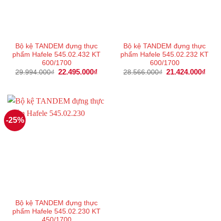
Bộ kệ TANDEM đựng thực
Bộ kệ TANDEM đựng thực
phẩm Hafele 545.02.432 KT
phẩm Hafele 545.02.232 KT
600/1700
600/1700
Giá
22.495.000
₫
Giá
Giá
21.424.000
₫
Giá
29.994.000
₫
28.566.000
₫
gốc
hiện
gốc
hiện
là:
tại
là:
tại
29.994.000₫.
là:
28.566.000₫.
là:
22.495.000₫.
21.4
-25%
Bộ kệ TANDEM đựng thực
phẩm Hafele 545.02.230 KT
450/1700