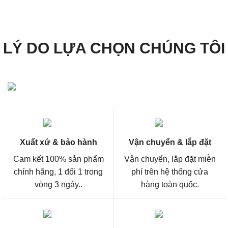
950.000₫.
là:
501.000₫.
là:
712.000₫.
375.000
LÝ DO LỰA CHỌN CHÚNG TÔI
Xuất xứ & bảo hành
Vận chuyển & lắp đặt
Cam kết 100% sản phẩm
Vận chuyển, lắp đặt miễn
chính hãng, 1 đổi 1 trong
phí trên hệ thống cửa
vòng 3 ngày..
hàng toàn quốc.