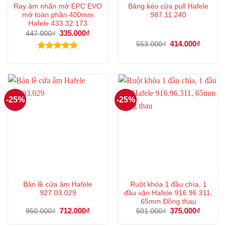
Ray âm nhấn mở EPC EVO
Bảng kéo cửa pull Hafele
mở toàn phần 400mm
987.11.240
Hafele 433.32.173
Giá
335.000
₫
Giá
447.000
₫
gốc
hiện
Giá
414.000
₫
Giá
553.000
₫
là:
tại
gốc
hiện
447.000₫.
là:
là:
tại
Được xếp
335.000₫.
553.000₫.
là:
hạng
5.00
414.000
5 sao
-25%
-25%
Bản lề cửa âm Hafele
Ruột khóa 1 đầu chìa, 1
927.03.029
đầu vặn Hafele 916.96.311,
65mm Đồng thau
Giá
712.000
₫
Giá
Giá
375.000
₫
Giá
950.000
₫
501.000
₫
gốc
hiện
gốc
hiện
là:
tại
là:
tại