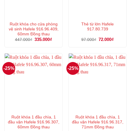
Ruột khóa cho cửa phòng
Thẻ từ lớn Hafele
vệ sinh Hafele 916.96.409,
917.80.739
60mm Đồng thau
Giá
335.000
₫
Giá
Giá
72.000
₫
Giá
447.000
₫
97.000
₫
gốc
hiện
gốc
hiện
là:
tại
là:
tại
447.000₫.
là:
97.000₫.
là:
335.000₫.
72.000₫.
-25%
-25%
Ruột khóa 1 đầu chìa, 1
Ruột khóa 1 đầu chìa, 1
đầu vặn Hafele 916.96.307,
đầu vặn Hafele 916.96.317,
60mm Đồng thau
71mm Đồng thau