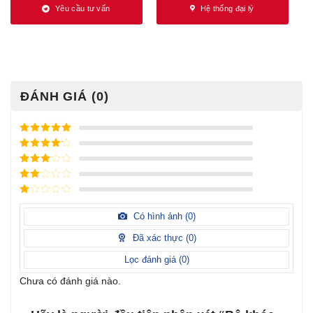
Yêu cầu tư vấn
Hệ thống đại lý
ĐÁNH GIÁ (0)
Được xếp
hạng
5
5
Được xếp
sao
hạng
4
5
Được
sao
xếp
Được
hạng
3
xếp
5 sao
Được
hạng
xếp
Có hình ảnh (
0
)
2
5
hạng
sao
1
Đã xác thực (
0
)
5
sao
Lọc đánh giá (
0
)
Chưa có đánh giá nào.