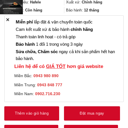
1.149.000₫.
là:
Thương hiệu:
Hafele
Xuất xứ:
Chính hãng
861.000₫.
Trạng thái:
Còn hàng
Bảo hành:
12 tháng
✕
Miễn phí
lắp đặt & vận chuyển toàn quốc
Cam kết xuất xứ & bảo hành
chính hãng
Thanh toán linh hoạt - có trả góp
Bảo hành
1 đổi 1 trong vòng 3 ngày
Sửa chữa, Chăm sóc
ngay cả khi sản phẩm hết hạn
bảo hành.
Liên hệ để có
GIÁ TỐT
hơn giá website
Miền Bắc:
0943 980 890
Miền Trung:
0943 848 777
Miền Nam:
0902.716.230
Thêm vào giỏ hàng
Đặt mua ngay