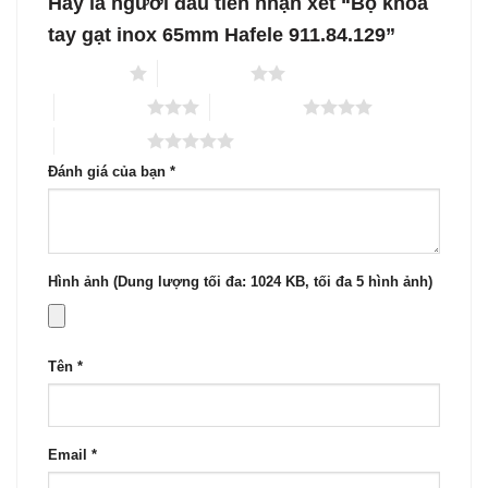
Hãy là người đầu tiên nhận xét “Bộ khóa
tay gạt inox 65mm Hafele 911.84.129”
1 trên 5 sao
2 trên 5 sao
3 trên 5 sao
4 trên 5 sao
5 trên 5 sao
Đánh giá của bạn
*
Hình ảnh (Dung lượng tối đa: 1024 KB, tối đa 5 hình ảnh)
Tên
*
Email
*