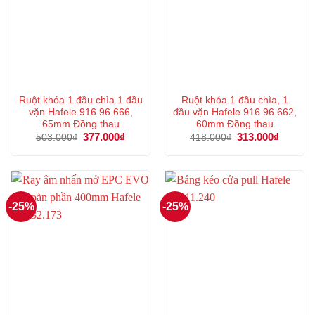
Ruột khóa 1 đầu chìa 1 đầu
Ruột khóa 1 đầu chìa, 1
vặn Hafele 916.96.666,
đầu vặn Hafele 916.96.662,
65mm Đồng thau
60mm Đồng thau
Giá
377.000
₫
Giá
Giá
313.000
₫
Giá
503.000
₫
418.000
₫
gốc
hiện
gốc
hiện
là:
tại
là:
tại
503.000₫.
là:
418.000₫.
là:
377.000₫.
313.000
-25%
-25%