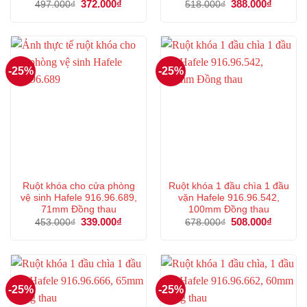
Giá
372.000
₫
Giá
Giá
388.000
₫
Giá
497.000
₫
518.000
₫
gốc
hiện
gốc
hiện
là:
tại
là:
tại
497.000₫.
là:
518.000₫.
là:
372.000₫.
388.000
-25%
-25%
Ruột khóa cho cửa phòng
Ruột khóa 1 đầu chìa 1 đầu
vệ sinh Hafele 916.96.689,
vặn Hafele 916.96.542,
71mm Đồng thau
100mm Đồng thau
Giá
339.000
₫
Giá
Giá
508.000
₫
Giá
453.000
₫
678.000
₫
gốc
hiện
gốc
hiện
là:
tại
là:
tại
453.000₫.
là:
678.000₫.
là:
339.000₫.
508.000
-25%
-25%