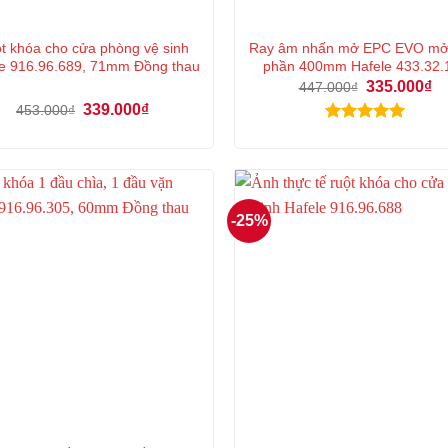
t khóa cho cửa phòng vệ sinh
Ray âm nhấn mở EPC EVO mở
e 916.96.689, 71mm Đồng thau
phần 400mm Hafele 433.32.
Giá
Gi
335.000
₫
447.000
₫
gốc
hi
Giá
Giá
339.000
₫
453.000
₫
là:
tại
gốc
hiện
447.000₫.
là:
Được xếp
là:
tại
33
453.000₫.
là:
hạng
5.00
339.000₫.
5 sao
-25%