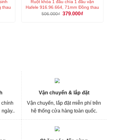
sinh
Ruột khóa 1 đầu chìa 1 đầu vặn
g thau
Hafele 916.96.664, 71mm Đồng thau
á
Giá
Giá
379.000
₫
506.000
₫
ện
gốc
hiện
là:
tại
506.000₫.
là:
0.000₫.
379.000₫.
h
Vận chuyển & lắp đặt
 chính
Vận chuyển, lắp đặt miễn phí trên
 ngày..
hệ thống cửa hàng toàn quốc.