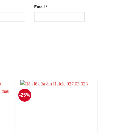
Email
*
-25%