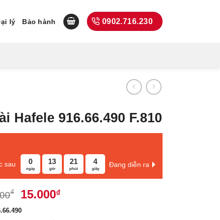
0902.716.230
ại lý
Bảo hành
ài Hafele 916.66.490 F.810
0
13
21
3
c sau
Đang diễn ra
ngày
giờ
phút
giây
Giá
Giá
15.000
₫
₫
000
gốc
hiện
.66.490
là:
tại