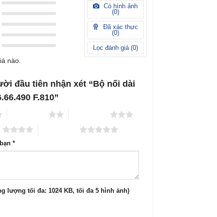
Có hình ảnh
(
0
)
Đã xác thực
(
0
)
Lọc đánh giá (
0
)
iá nào.
ười đầu tiên nhận xét “Bộ nối dài
6.66.490 F.810”
2 trên 5 sao
3 trên 5 sao
o
5 trên 5 sao
 bạn
*
g lượng tối đa: 1024 KB, tối đa 5 hình ảnh)