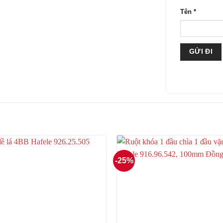
Tên
*
-25%