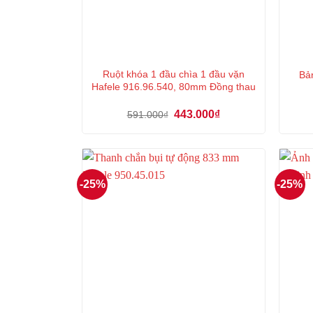
Ruột khóa 1 đầu chìa 1 đầu vặn
Bản
Hafele 916.96.540, 80mm Đồng thau
Giá
Giá
443.000
₫
591.000
₫
gốc
hiện
là:
tại
591.000₫.
là:
443.000₫.
-25%
-25%