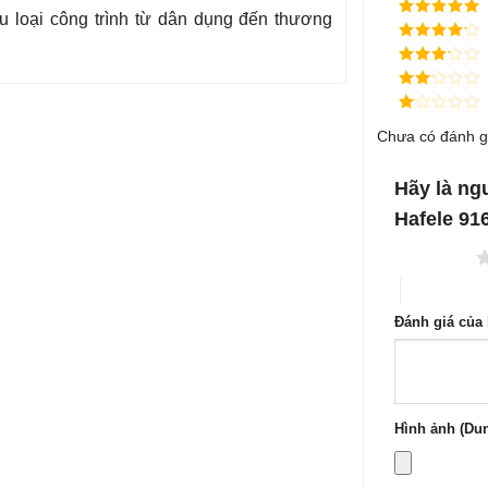
 loại công trình từ dân dụng đến thương
Được xếp
hạng
5
5
Được xếp
sao
hạng
4
5
Được
sao
xếp
Được
hạng
3
xếp
5 sao
Được
hạng
Chưa có đánh g
xếp
2
5
hạng
sao
1
5
Hãy là ng
sao
Hafele 91
1 trên 5 sao
4 trên 5 sa
Đánh giá của
Hình ảnh (Dun