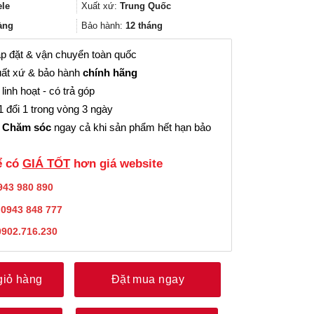
21.000₫.
là:
ele
Xuất xứ:
Trung Quốc
15.000₫.
àng
Bảo hành:
12 tháng
p đặt & vận chuyển toàn quốc
ất xứ & bảo hành
chính hãng
linh hoạt - có trả góp
 đổi 1 trong vòng 3 ngày
 Chăm sóc
ngay cả khi sản phẩm hết hạn bảo
̉ có
GIÁ TỐT
hơn giá website
943 980 890
:
0943 848 777
0902.716.230
giỏ hàng
Đặt mua ngay