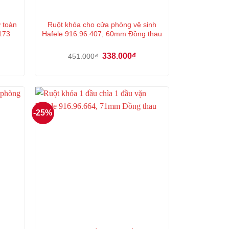
 toàn
Ruột khóa cho cửa phòng vệ sinh
173
Hafele 916.96.407, 60mm Đồng thau
á
ện
Giá
Giá
338.000
₫
451.000
₫
gốc
hiện
là:
tại
5.000₫.
451.000₫.
là:
338.000₫.
-25%