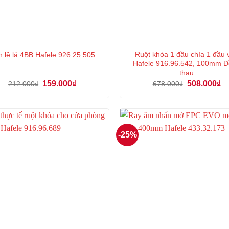
Ruột khóa 1 đầu chìa 1 đầu 
 lề lá 4BB Hafele 926.25.505
Hafele 916.96.542, 100mm Đ
thau
Giá
Giá
Giá
Gi
159.000
₫
508.000
₫
212.000
₫
678.000
₫
gốc
hiện
gốc
hi
là:
tại
là:
tại
212.000₫.
là:
678.000₫.
là:
159.000₫.
50
-25%