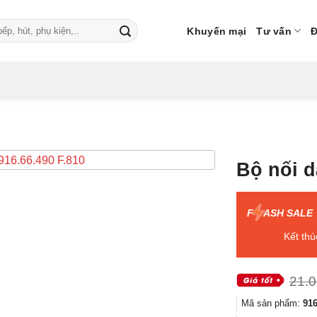
Khuyến mại
Tư vấn
Đ
Bộ nối d
F
ASH SALE
Kết thú
21.
Mã sản phẩm:
916