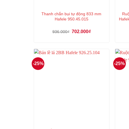
Thanh chắn bụi tự động 833 mm
Ruộ
Hafele 950.45.015
Hafel
Giá
Giá
702.000
₫
936.000
₫
gốc
hiện
là:
tại
936.000₫.
là:
702.000₫.
-25%
-25%