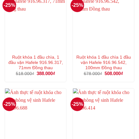
-25%
-25%
Ruột khóa 1 đầu chìa, 1
Ruột khóa 1 đầu chìa 1 đầu
đầu vặn Hafele 916.96.317,
vặn Hafele 916.96.542,
71mm Đồng thau
100mm Đồng thau
Giá
388.000
₫
Giá
Giá
508.000
₫
Giá
518.000
₫
678.000
₫
gốc
hiện
gốc
hiện
là:
tại
là:
tại
518.000₫.
là:
678.000₫.
là:
388.000₫.
508.000
-25%
-25%