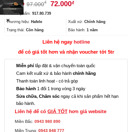
Giá
Giá
72.000
₫
₫
97.000
gốc
hiện
Mã sản phẩm:
917.80.739
là:
tại
✕
97.000₫.
là:
Thương hiệu:
Hafele
Xuất xứ:
Chính hãng
72.000₫.
Trạng thái:
Còn hàng
Bảo hành:
1 năm
Liên hệ ngay
hotline
để có giá tốt hơn và nhận voucher tới 5tr
Miễn phí
lắp đặt & vận chuyển toàn quốc
Cam kết xuất xứ & bảo hành
chính hãng
Thanh toán linh hoạt - có trả góp
Bảo hành
1 đổi 1 trong vòng 3 ngày
Sửa chữa, Chăm sóc
ngay cả khi sản phẩm hết hạn
bảo hành.
Liên hệ để có
GIÁ TỐT
hơn giá website
Miền Bắc:
0943 980 890
Miền Trung:
0943 848 777