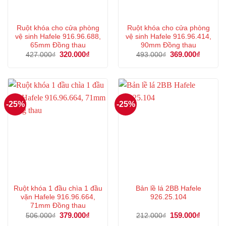
Ruột khóa cho cửa phòng
Ruột khóa cho cửa phòng
vệ sinh Hafele 916.96.688,
vệ sinh Hafele 916.96.414,
65mm Đồng thau
90mm Đồng thau
Giá
320.000
₫
Giá
Giá
369.000
₫
Giá
427.000
₫
493.000
₫
gốc
hiện
gốc
hiện
là:
tại
là:
tại
427.000₫.
là:
493.000₫.
là:
320.000₫.
369.000
-25%
-25%
Ruột khóa 1 đầu chìa 1 đầu
Bản lề lá 2BB Hafele
vặn Hafele 916.96.664,
926.25.104
71mm Đồng thau
Giá
379.000
₫
Giá
Giá
159.000
₫
Giá
506.000
₫
212.000
₫
gốc
hiện
gốc
hiện