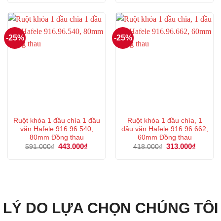
là:
tại
là:
tại
506.000₫.
là:
212.000₫.
là:
379.000₫.
159.000
-25%
-25%
Ruột khóa 1 đầu chìa 1 đầu
Ruột khóa 1 đầu chìa, 1
vặn Hafele 916.96.540,
đầu vặn Hafele 916.96.662,
80mm Đồng thau
60mm Đồng thau
Giá
443.000
₫
Giá
Giá
313.000
₫
Giá
591.000
₫
418.000
₫
gốc
hiện
gốc
hiện
là:
tại
là:
tại
591.000₫.
là:
418.000₫.
là:
443.000₫.
313.000
LÝ DO LỰA CHỌN CHÚNG TÔI