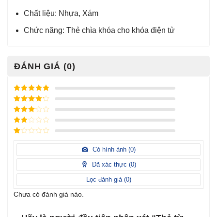
Chất liệu: Nhựa, Xám
Chức năng: Thẻ chìa khóa cho khóa điện tử
ĐÁNH GIÁ (0)
Được xếp
hạng
5
5
Được xếp
sao
hạng
4
5
Được
sao
xếp
Được
hạng
3
xếp
5 sao
Được
hạng
xếp
Có hình ảnh (
0
)
2
5
hạng
sao
1
Đã xác thực (
0
)
5
sao
Lọc đánh giá (
0
)
Chưa có đánh giá nào.