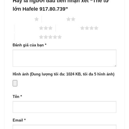
Hãy là người đầu tiên nhận xét “Thẻ từ
lớn Hafele 917.80.739”
1 trên 5 sao
2 trên 5 sao
3 trên 5 sao
4 trên 5 sao
5 trên 5 sao
Đánh giá của bạn
*
Hình ảnh (Dung lượng tối đa: 1024 KB, tối đa 5 hình ảnh)
Tên
*
Email
*