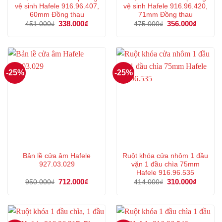
vệ sinh Hafele 916.96.407,
vệ sinh Hafele 916.96.420,
60mm Đồng thau
71mm Đồng thau
Giá
338.000
₫
Giá
Giá
356.000
₫
Giá
451.000
₫
475.000
₫
gốc
hiện
gốc
hiện
là:
tại
là:
tại
451.000₫.
là:
475.000₫.
là:
338.000₫.
356.000
-25%
-25%
Bản lề cửa âm Hafele
Ruột khóa cửa nhôm 1 đầu
927.03.029
vặn 1 đầu chìa 75mm
Hafele 916.96.535
Giá
712.000
₫
Giá
Giá
310.000
₫
Giá
950.000
₫
414.000
₫
gốc
hiện
gốc
hiện
là:
tại
là:
tại
950.000₫.
là:
414.000₫.
là:
712.000₫.
310.000