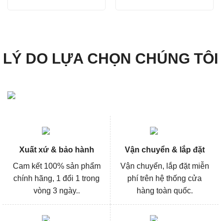
gốc
hiện
gốc
hiện
là:
tại
là:
tại
518.000₫.
là:
936.000₫.
là:
388.000₫.
702.000
LÝ DO LỰA CHỌN CHÚNG TÔI
Xuất xứ & bảo hành
Vận chuyển & lắp đặt
Cam kết 100% sản phẩm
Vận chuyển, lắp đặt miễn
chính hãng, 1 đổi 1 trong
phí trên hệ thống cửa
vòng 3 ngày..
hàng toàn quốc.