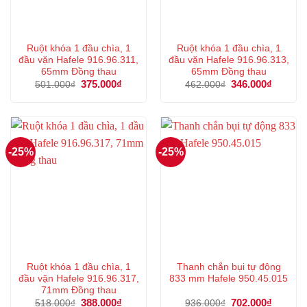
Ruột khóa 1 đầu chìa, 1
Ruột khóa 1 đầu chìa, 1
đầu vặn Hafele 916.96.311,
đầu vặn Hafele 916.96.313,
65mm Đồng thau
65mm Đồng thau
Giá
375.000
₫
Giá
Giá
346.000
₫
Giá
501.000
₫
462.000
₫
gốc
hiện
gốc
hiện
là:
tại
là:
tại
501.000₫.
là:
462.000₫.
là:
375.000₫.
346.000
-25%
-25%
Ruột khóa 1 đầu chìa, 1
Thanh chắn bụi tự động
đầu vặn Hafele 916.96.317,
833 mm Hafele 950.45.015
71mm Đồng thau
Giá
388.000
₫
Giá
Giá
702.000
₫
Giá
518.000
₫
936.000
₫