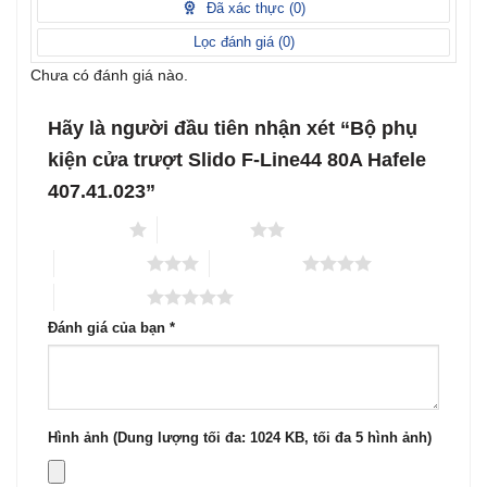
Đã xác thực (
0
)
5
sao
Lọc đánh giá (
0
)
Chưa có đánh giá nào.
Hãy là người đầu tiên nhận xét “Bộ phụ
kiện cửa trượt Slido F-Line44 80A Hafele
407.41.023”
1 trên 5 sao
2 trên 5 sao
3 trên 5 sao
4 trên 5 sao
5 trên 5 sao
Đánh giá của bạn
*
Hình ảnh (Dung lượng tối đa: 1024 KB, tối đa 5 hình ảnh)