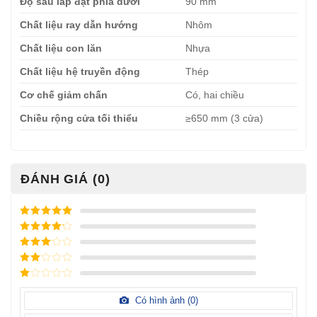
Độ sâu lắp đặt phía dưới
90 mm
Chất liệu ray dẫn hướng
Nhôm
Chất liệu con lăn
Nhựa
Chất liệu hệ truyền động
Thép
Cơ chế giảm chấn
Có, hai chiều
Chiều rộng cửa tối thiểu
≥650 mm (3 cửa)
ĐÁNH GIÁ (0)
Được xếp
hạng
5
5
Được xếp
sao
hạng
4
5
Được
sao
xếp
Được
hạng
3
xếp
5 sao
Được
hạng
xếp
Có hình ảnh (
0
)
2
5
hạng
sao
1