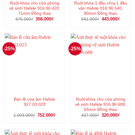
Ruột khóa cho cửa phòng
Ruột khóa 1 đầu chìa 1 đầu
vệ sinh Hafele 916.96.420,
vặn Hafele 916.96.540,
71mm Đồng thau
80mm Đồng thau
Giá
356.000
₫
Giá
Giá
443.000
₫
Giá
475.000
₫
591.000
₫
gốc
hiện
gốc
hiện
là:
tại
là:
tại
475.000₫.
là:
591.000₫.
là:
356.000₫.
443.000
-25%
-25%
Bản lề cửa âm Hafele
Ruột khóa cho cửa phòng
927.03.023
vệ sinh Hafele 916.96.688,
65mm Đồng thau
Giá
752.000
₫
Giá
Giá
320.000
₫
Giá
1.003.000
₫
427.000
₫
gốc
hiện
gốc
hiện
là:
tại
là:
tại
1.003.000₫.
là:
427.000₫.
là:
752.000₫.
320.000