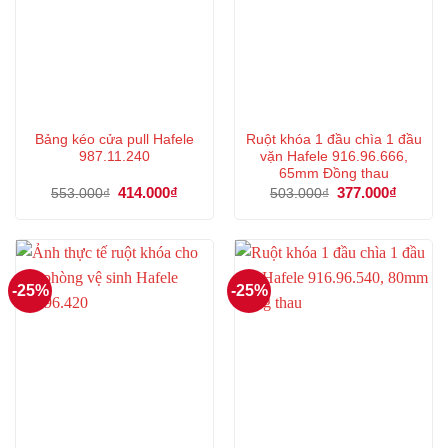
Bảng kéo cửa pull Hafele
Ruột khóa 1 đầu chìa 1 đầu
987.11.240
vặn Hafele 916.96.666,
65mm Đồng thau
Giá
414.000
₫
Giá
Giá
377.000
₫
Giá
553.000
₫
503.000
₫
gốc
hiện
gốc
hiện
là:
tại
là:
tại
553.000₫.
là:
503.000₫.
là:
414.000₫.
377.000
-25%
-25%