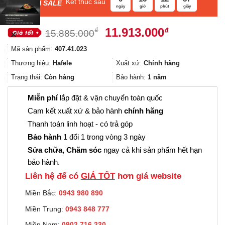
Kết thúc sau
F
ASH SALE
ngày
giờ
phút
giây
Giá
Giá
11.913.000
₫
₫
15.885.000
✕
gốc
hiện
Mã sản phẩm:
407.41.023
là:
tại
15.885.000₫.
là:
Thương hiệu:
Hafele
Xuất xứ:
Chính hãng
11.913.000
Trạng thái:
Còn hàng
Bảo hành:
1 năm
Miễn phí
lắp đặt & vận chuyển toàn quốc
Cam kết xuất xứ & bảo hành
chính hãng
Thanh toán linh hoạt - có trả góp
Bảo hành
1 đổi 1 trong vòng 3 ngày
Sửa chữa, Chăm sóc
ngay cả khi sản phẩm hết hạn
bảo hành.
Liên hệ để có
GIÁ TỐT
hơn giá website
Miền Bắc:
0943 980 890
Miền Trung:
0943 848 777
Miền Nam:
0902.716.230