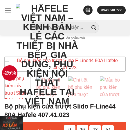
Skip
to
0943.848.777
content
Tìm
kiếm:
Trang chủ
/
Sản phẩm mới
-25%
Bộ phụ kiện cửa trượt Slido F-Line44
80A Hafele 407.41.023
0
16
12
56