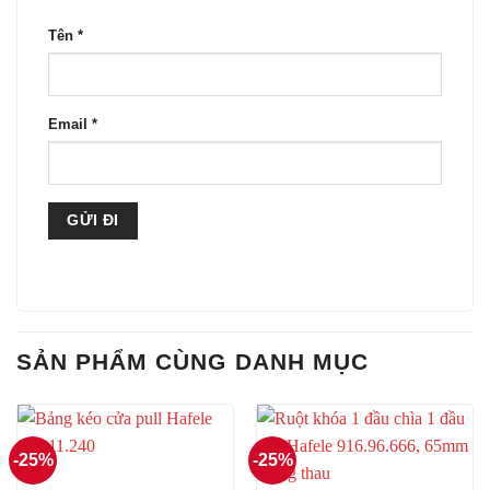
Tên
*
Email
*
SẢN PHẨM CÙNG DANH MỤC
-25%
-25%