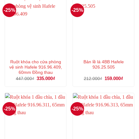
-25%
-25%
Ruột khóa cho cửa phòng
Bản lề lá 4BB Hafele
vệ sinh Hafele 916.96.409,
926.25.505
60mm Đồng thau
Giá
335.000
₫
Giá
Giá
159.000
₫
Giá
447.000
₫
212.000
₫
gốc
hiện
gốc
hiện
là:
tại
là:
tại
447.000₫.
là:
212.000₫.
là:
335.000₫.
159.000
-25%
-25%