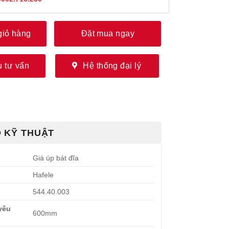
giỏ hàng
Đặt mua ngay
 tư vấn
Hệ thống đại lý
 KỸ THUẬT
Giá úp bát đĩa
Hafele
544.40.003
yêu
600mm