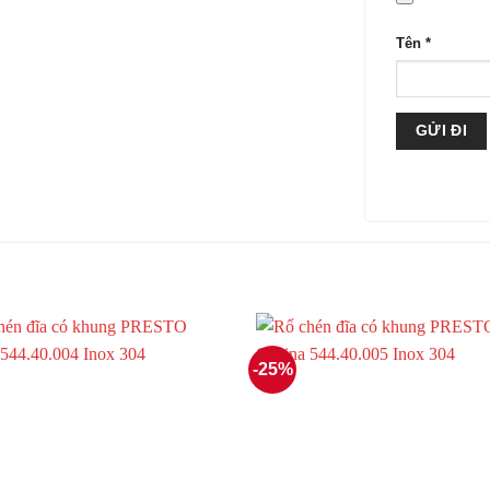
Tên
*
-25%