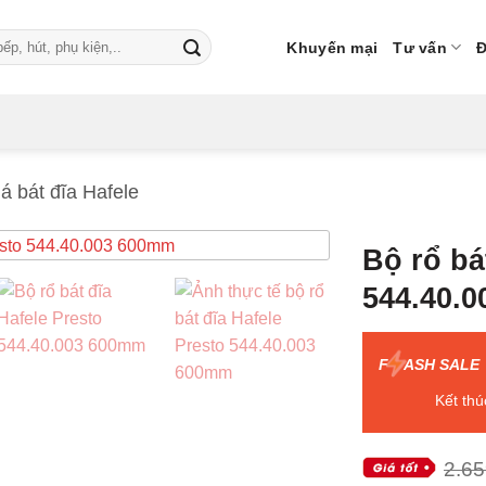
Khuyến mại
Tư vấn
Đ
á bát đĩa Hafele
Bộ rổ bá
544.40.
F
ASH SALE
Kết thú
2.65