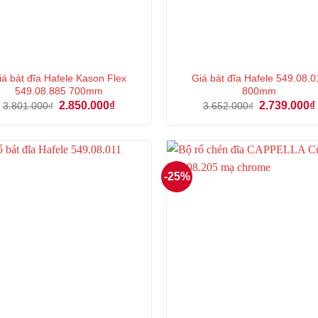
iá bát đĩa Hafele Kason Flex
Giá bát đĩa Hafele 549.08.0
549.08.885 700mm
800mm
Giá
Giá
Giá
2.850.000
₫
2.739.000
₫
3.801.000
₫
3.652.000
₫
gốc
hiện
gốc
là:
tại
là:
3.801.000₫.
là:
3.652.000₫.
2.850.000₫.
-25%