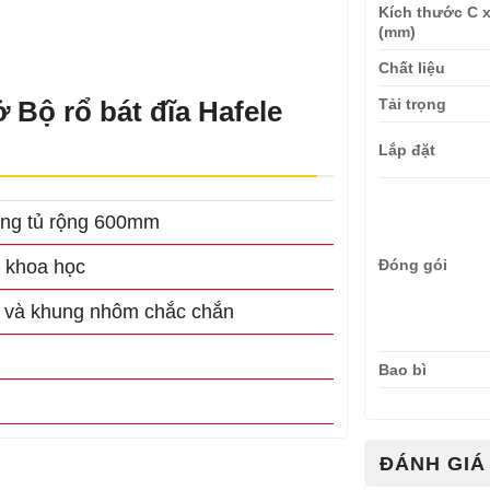
Kích thước C x
(mm)
Chất liệu
Tải trọng
ở Bộ rổ bát đĩa Hafele
Lắp đặt
oang tủ rộng 600mm
p khoa học
Đóng gói
ấp và khung nhôm chắc chắn
Bao bì
ĐÁNH GIÁ 