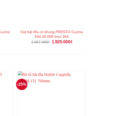
Cucina
Giá bát đĩa có khung PRESTO Cucina
544.40.008 Inox 304
Giá
Giá
Giá
1.925.000
₫
2.567.400
₫
hiện
gốc
hiện
tại
là:
tại
là:
2.567.400₫.
là:
1.522.000₫.
1.925.000₫.
-25%