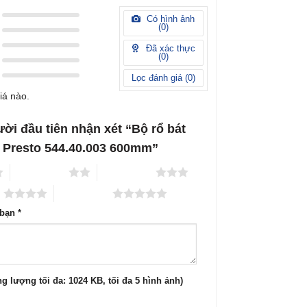
Có hình ảnh
(
0
)
Đã xác thực
(
0
)
Lọc đánh giá (
0
)
iá nào.
ười đầu tiên nhận xét “Bộ rổ bát
e Presto 544.40.003 600mm”
2 trên 5 sao
3 trên 5 sao
o
5 trên 5 sao
 bạn
*
g lượng tối đa: 1024 KB, tối đa 5 hình ảnh)