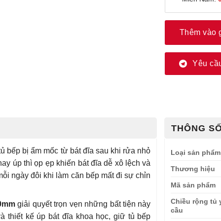
Thêm vào 
Yêu cầu
THÔNG SỐ
ủ bếp bị ẩm mốc từ bát đĩa sau khi rửa nhỏ
Loại sản phẩm
ay úp thì ọp ẹp khiến bát đĩa dễ xô lệch và
Thương hiệu
 mỗi ngày đôi khi làm căn bếp mất đi sự chỉn
Mã sản phẩm
Chiều rộng tủ 
00mm
giải quyết trọn vẹn những bất tiện này
cầu
à thiết kế úp bát đĩa khoa học, giữ tủ bếp