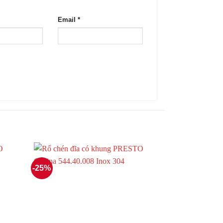
Email
*
-25%