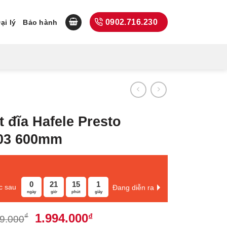
0902.716.230
ại lý
Bảo hành
t đĩa Hafele Presto
003 600mm
0
21
15
0
c sau
Đang diễn ra
ngày
giờ
phút
giây
Giá
Giá
1.994.000
₫
₫
9.000