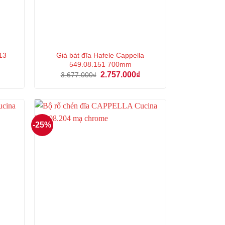
13
Giá bát đĩa Hafele Cappella
549.08.151 700mm
Giá
Giá
Giá
2.757.000
₫
3.677.000
₫
hiện
gốc
hiện
tại
là:
tại
là:
3.677.000₫.
là:
2.739.000₫.
2.757.000₫.
-25%