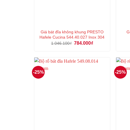
Giá bát đĩa không khung PRESTO
G
Hafele Cucina 544.40.027 Inox 304
Giá
Giá
784.000
₫
1.046.100
₫
gốc
hiện
là:
tại
1.046.100₫.
là:
784.000₫.
-25%
-25%