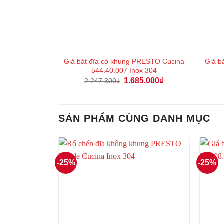
Giá bát đĩa có khung PRESTO Cucina
Giá b
544.40.007 Inox 304
Giá
Giá
1.685.000
₫
2.247.300
₫
gốc
hiện
là:
tại
2.247.300₫.
là:
1.685.000₫.
SẢN PHẨM CÙNG DANH MỤC
-25%
-25%