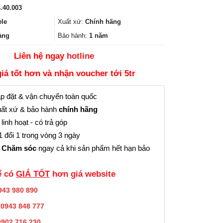
gốc
hiện
.40.003
là:
tại
2.659.000₫.
là:
ele
Xuất xứ:
Chính hãng
1.994.000₫.
àng
Bảo hành:
1 năm
Liên hệ ngay
hotline
giá tốt hơn và nhận voucher tới 5tr
p đặt & vận chuyển toàn quốc
ất xứ & bảo hành
chính hãng
linh hoạt - có trả góp
 đổi 1 trong vòng 3 ngày
 Chăm sóc
ngay cả khi sản phẩm hết hạn bảo
̉ có
GIÁ TỐT
hơn giá website
943 980 890
:
0943 848 777
0902.716.230