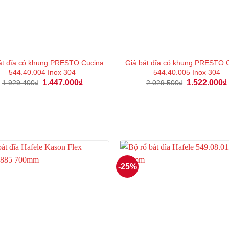
át đĩa có khung PRESTO Cucina
Giá bát đĩa có khung PRESTO 
544.40.004 Inox 304
544.40.005 Inox 304
Giá
Giá
Giá
1.447.000
₫
1.522.000
₫
1.929.400
₫
2.029.500
₫
gốc
hiện
gốc
là:
tại
là:
1.929.400₫.
là:
2.029.500₫.
1.447.000₫.
-25%