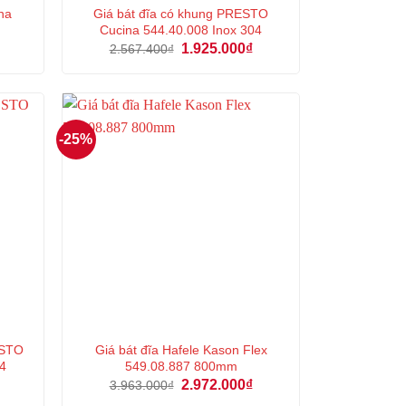
na
Giá bát đĩa có khung PRESTO
Cucina 544.40.008 Inox 304
Giá
Giá
Giá
1.925.000
₫
2.567.400
₫
hiện
gốc
hiện
tại
là:
tại
là:
2.567.400₫.
là:
1.385.000₫.
1.925.000₫.
-25%
ESTO
Giá bát đĩa Hafele Kason Flex
4
549.08.887 800mm
iá
Giá
Giá
2.972.000
₫
3.963.000
₫
iện
gốc
hiện