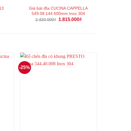
13
Giá bát đĩa CUCINA CAPPELLA
549.08.144 600mm Inox 304
Giá
Giá
Giá
1.815.000
₫
2.420.000
₫
hiện
gốc
hiện
tại
là:
tại
là:
2.420.000₫.
là:
2.739.000₫.
1.815.000₫.
-25%