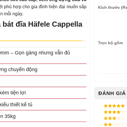
ệt phù hợp cho gia đình hiện đại muốn sắp
Kích thước (R
ơn mỗi ngày.
 bát đĩa Häfele Cappella
Trọn bộ gồm
600mm – Gọn gàng nhưng vẫn đủ
từng chuyển động
èm tiện lợi
ĐÁNH GIÁ 
iểu thiết kế tủ
Được xếp
ến 35kg
hạng
5
5
Được xếp
sao
hạng
4
5
Được
sao