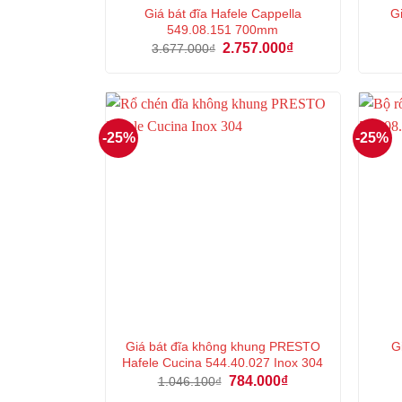
Giá bát đĩa Hafele Cappella
G
549.08.151 700mm
Giá
Giá
2.757.000
₫
3.677.000
₫
gốc
hiện
là:
tại
3.677.000₫.
là:
2.757.000₫.
-25%
-25%
Giá bát đĩa không khung PRESTO
G
Hafele Cucina 544.40.027 Inox 304
Giá
Giá
784.000
₫
1.046.100
₫
gốc
hiện