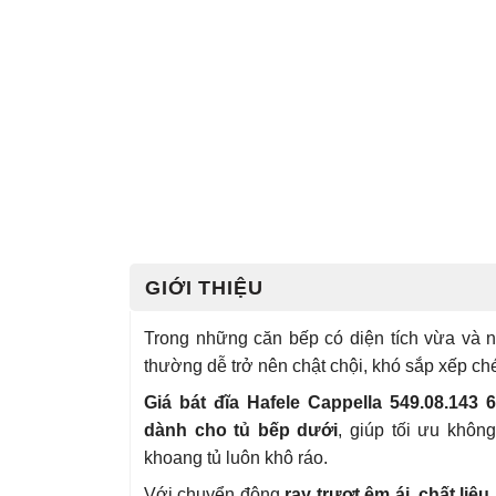
GIỚI THIỆU
Trong những căn bếp có diện tích vừa và 
thường dễ trở nên chật chội, khó sắp xếp ch
Giá bát đĩa Hafele Cappella 549.08.143
dành cho tủ bếp dưới
, giúp tối ưu khôn
khoang tủ luôn khô ráo.
Với chuyển động
ray trượt êm ái, chất li