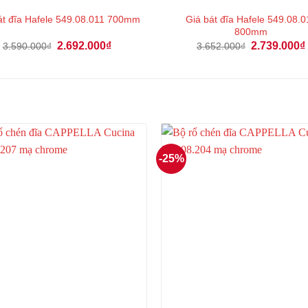
Giá bát đĩa Hafele 549.08.0
át đĩa Hafele 549.08.011 700mm
800mm
Giá
Giá
Giá
2.692.000
₫
2.739.000
₫
3.590.000
₫
3.652.000
₫
gốc
hiện
gốc
là:
tại
là:
3.590.000₫.
là:
3.652.000₫.
2.692.000₫.
-25%