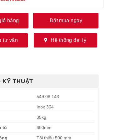
giỏ hàng
Đặt mua ngay
 tư vấn
Hệ thống đại lý
 KỸ THUẬT
549.08.143
Inox 304
35kg
a tủ
600mm
lòng
Tối thiểu 500 mm