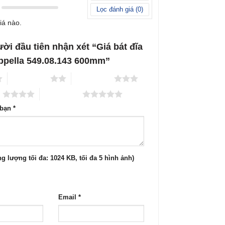
Lọc đánh giá (
0
)
iá nào.
ười đầu tiên nhận xét “Giá bát đĩa
ppella 549.08.143 600mm”
2 trên 5 sao
3 trên 5 sao
o
5 trên 5 sao
 bạn
*
g lượng tối đa: 1024 KB, tối đa 5 hình ảnh)
Email
*