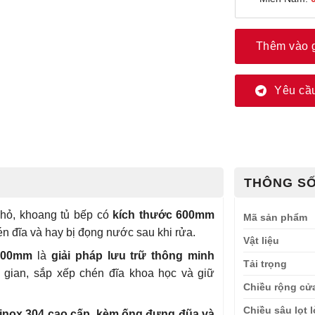
Thêm vào 
Yêu cầu
THÔNG SỐ
nhỏ, khoang tủ bếp có
kích thước 600mm
Mã sản phẩm
én đĩa và hay bị đọng nước sau khi rửa.
Vật liệu
 600mm
là
giải pháp lưu trữ thông minh
Tải trọng
g gian, sắp xếp chén đĩa khoa học và giữ
Chiều rộng cử
Chiều sâu lọt 
ệu inox 304 cao cấp, kèm ống đựng đũa và