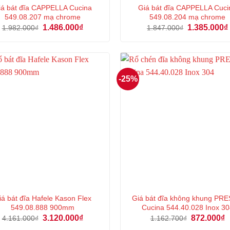
iá bát đĩa CAPPELLA Cucina
Giá bát đĩa CAPPELLA Cuci
549.08.207 mạ chrome
549.08.204 mạ chrome
Giá
Giá
Giá
1.486.000
₫
1.385.000
₫
1.982.000
₫
1.847.000
₫
gốc
hiện
gốc
là:
tại
là:
1.982.000₫.
là:
1.847.000₫.
1.486.000₫.
-25%
iá bát đĩa Hafele Kason Flex
Giá bát đĩa không khung PR
549.08.888 900mm
Cucina 544.40.028 Inox 30
Giá
Giá
Giá
G
3.120.000
₫
872.000
₫
4.161.000
₫
1.162.700
₫
gốc
hiện
gốc
h