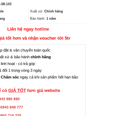
gốc
hiện
.08.143
là:
tại
3.391.000₫.
là:
ele
Xuất xứ:
Chính hãng
2.543.000₫.
àng
Bảo hành:
1 năm
Liên hệ ngay
hotline
giá tốt hơn và nhận voucher tới 5tr
p đặt & vận chuyển toàn quốc
ất xứ & bảo hành
chính hãng
linh hoạt - có trả góp
 đổi 1 trong vòng 3 ngày
 Chăm sóc
ngay cả khi sản phẩm hết hạn bảo
̉ có
GIÁ TỐT
hơn giá website
943 980 890
:
0943 848 777
0902.716.230