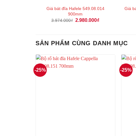
Giá bát đĩa Hafele 549.08.014
Giá b
900mm
Giá
Giá
2.980.000
₫
3.974.000
₫
gốc
hiện
là:
tại
3.974.000₫.
là:
2.980.000₫.
SẢN PHẨM CÙNG DANH MỤC
-25%
-25%