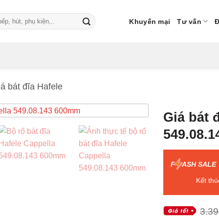
Khuyến mại
Tư vấn
Đ
á bát đĩa Hafele
Giá bát 
549.08.
F
ASH SALE
Kết thú
3.39