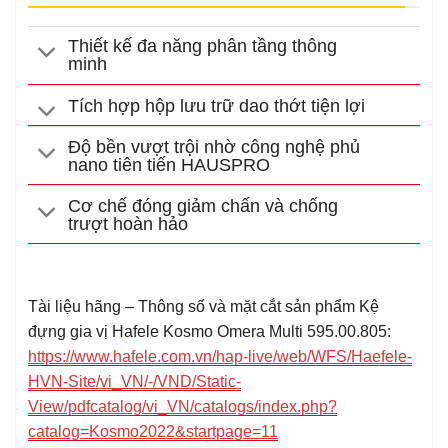
Thiết kế đa năng phân tầng thông
minh
Tích hợp hộp lưu trữ dao thớt tiện lợi
Độ bền vượt trội nhờ công nghệ phủ
nano tiên tiến HAUSPRO
Cơ chế đóng giảm chấn và chống
trượt hoàn hảo
Tài liệu hãng – Thông số và mặt cắt sản phẩm Kệ
đựng gia vị Hafele Kosmo Omera Multi 595.00.805:
https://www.hafele.com.vn/hap-live/web/WFS/Haefele-
HVN-Site/vi_VN/-/VND/Static-
View/pdfcatalog/vi_VN/catalogs/index.php?
catalog=Kosmo2022&startpage=11