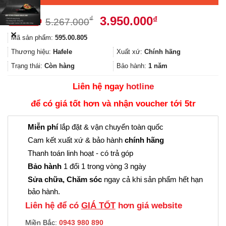
Giá
Giá
3.950.000
₫
₫
5.267.000
gốc
hiện
✕
Mã sản phẩm:
595.00.805
là:
tại
5.267.000₫.
là:
Thương hiệu:
Hafele
Xuất xứ:
Chính hãng
3.950.000₫.
Trạng thái:
Còn hàng
Bảo hành:
1 năm
Liên hệ ngay
hotline
để có giá tốt hơn và nhận voucher tới 5tr
Miễn phí
lắp đặt & vận chuyển toàn quốc
Cam kết xuất xứ & bảo hành
chính hãng
Thanh toán linh hoạt - có trả góp
Bảo hành
1 đổi 1 trong vòng 3 ngày
Sửa chữa, Chăm sóc
ngay cả khi sản phẩm hết hạn
bảo hành.
Liên hệ để có
GIÁ TỐT
hơn giá website
Miền Bắc:
0943 980 890