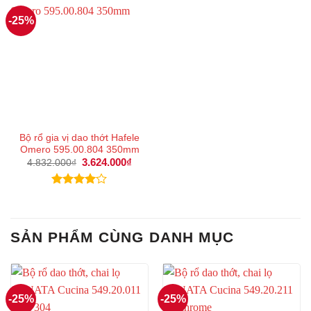
-25%
Bộ rổ gia vị dao thớt Hafele
Omero 595.00.804 350mm
Giá
3.624.000
₫
Giá
4.832.000
₫
gốc
hiện
là:
tại
4.832.000₫.
là:
Được
3.624.000₫.
xếp hạng
4.00
5
sao
SẢN PHẨM CÙNG DANH MỤC
-25%
-25%