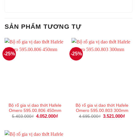
SẢN PHẨM TƯƠNG TỰ
-25%
-25%
Bộ rổ gia vị dao thớt Hafele
Bộ rổ gia vị dao thớt Hafele
Omero 595.00.806 450mm
Omero 595.00.803 300mm
Giá
4.052.000
₫
Giá
Giá
3.521.000
₫
Giá
5.403.000
₫
4.695.000
₫
gốc
hiện
gốc
hiện
là:
tại
là:
tại
5.403.000₫.
là:
4.695.000₫.
là:
4.052.000₫.
3.521