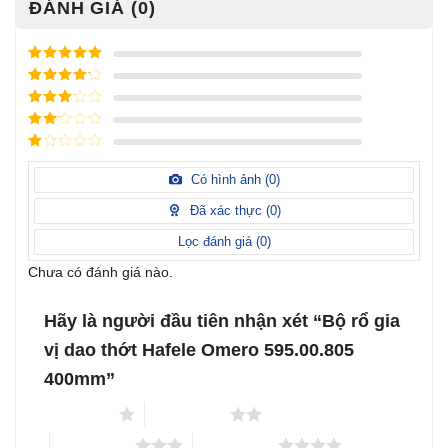
ĐÁNH GIÁ (0)
Được xếp
hạng
5
5
Được xếp
sao
hạng
4
5
Được
sao
xếp
Được
hạng
3
xếp
5 sao
Được
hạng
xếp
Có hình ảnh (
0
)
2
5
hạng
sao
1
Đã xác thực (
0
)
5
sao
Lọc đánh giá (
0
)
Chưa có đánh giá nào.
Hãy là người đầu tiên nhận xét “Bộ rổ gia
vị dao thớt Hafele Omero 595.00.805
400mm”
1 trên 5 sao
2 trên 5 sao
3 trên 5 sao
4 trên 5 sao