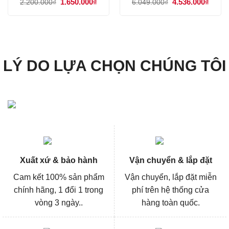
Giá
1.650.000
₫
Giá
Giá
4.536.000
₫
Giá
2.200.000
₫
6.049.000
₫
gốc
hiện
gốc
hiện
là:
tại
là:
tại
2.200.000₫.
là:
6.049.000₫.
là:
1.650.000₫.
4.536
LÝ DO LỰA CHỌN CHÚNG TÔI
Xuất xứ & bảo hành
Vận chuyển & lắp đặt
Cam kết 100% sản phẩm
Vận chuyển, lắp đặt miễn
chính hãng, 1 đổi 1 trong
phí trên hệ thống cửa
vòng 3 ngày..
hàng toàn quốc.