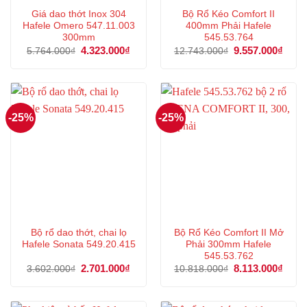
Giá dao thớt Inox 304
Bộ Rổ Kéo Comfort II
Hafele Omero 547.11.003
400mm Phải Hafele
300mm
545.53.764
Giá
4.323.000
₫
Giá
Giá
9.557.000
₫
Giá
5.764.000
₫
12.743.000
₫
gốc
hiện
gốc
hiện
là:
tại
là:
tại
5.764.000₫.
là:
12.743.000₫.
là:
4.323.000₫.
9.557
-25%
-25%
Bộ rổ dao thớt, chai lọ
Bộ Rổ Kéo Comfort II Mở
Hafele Sonata 549.20.415
Phải 300mm Hafele
545.53.762
Giá
2.701.000
₫
Giá
Giá
8.113.000
₫
Giá
3.602.000
₫
10.818.000
₫
gốc
hiện
gốc
hiện
là:
tại
là:
tại
3.602.000₫.
là:
10.818.000₫.
là:
2.701.000₫.
8.113