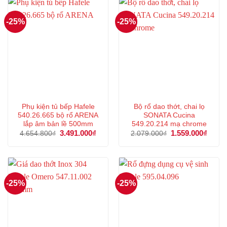
-25%
-25%
Phụ kiện tủ bếp Hafele
Bộ rổ dao thớt, chai lọ
540.26.665 bộ rổ ARENA
SONATA Cucina
lắp âm bản lề 500mm
549.20.214 mạ chrome
Giá
3.491.000
₫
Giá
Giá
1.559.000
₫
Giá
4.654.800
₫
2.079.000
₫
gốc
hiện
gốc
hiện
là:
tại
là:
tại
4.654.800₫.
là:
2.079.000₫.
là:
3.491.000₫.
1.559
-25%
-25%