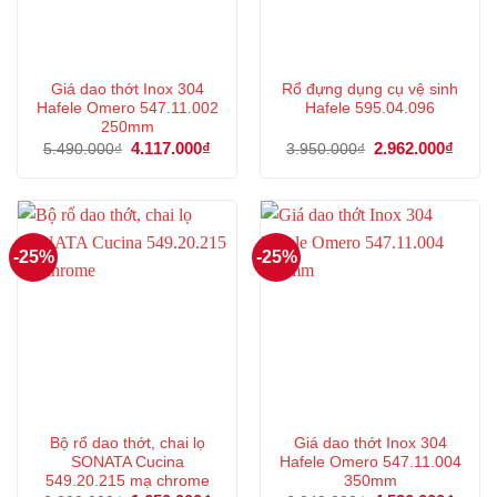
Giá dao thớt Inox 304
Rổ đựng dụng cụ vệ sinh
Hafele Omero 547.11.002
Hafele 595.04.096
250mm
Giá
4.117.000
₫
Giá
Giá
2.962.000
₫
Giá
5.490.000
₫
3.950.000
₫
gốc
hiện
gốc
hiện
là:
tại
là:
tại
5.490.000₫.
là:
3.950.000₫.
là:
4.117.000₫.
2.962
-25%
-25%
Bộ rổ dao thớt, chai lọ
Giá dao thớt Inox 304
SONATA Cucina
Hafele Omero 547.11.004
549.20.215 mạ chrome
350mm