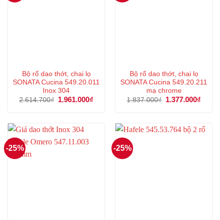
Bộ rổ dao thớt, chai lọ
Bộ rổ dao thớt, chai lọ
SONATA Cucina 549.20.011
SONATA Cucina 549.20.211
Inox 304
mạ chrome
Giá
1.961.000
₫
Giá
Giá
1.377.000
₫
Giá
2.614.700
₫
1.837.000
₫
gốc
hiện
gốc
hiện
là:
tại
là:
tại
2.614.700₫.
là:
1.837.000₫.
là:
1.961.000₫.
1.377
-25%
-25%