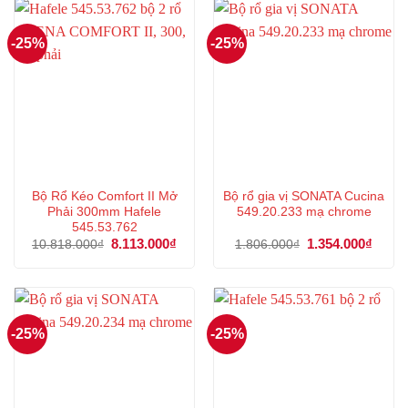
4.760.000₫.
4.191
-25%
-25%
Bộ Rổ Kéo Comfort II Mở
Bộ rổ gia vị SONATA Cucina
Phải 300mm Hafele
549.20.233 mạ chrome
545.53.762
Giá
8.113.000
₫
Giá
Giá
1.354.000
₫
Giá
10.818.000
₫
1.806.000
₫
gốc
hiện
gốc
hiện
là:
tại
là:
tại
10.818.000₫.
là:
1.806.000₫.
là:
8.113.000₫.
1.354
-25%
-25%