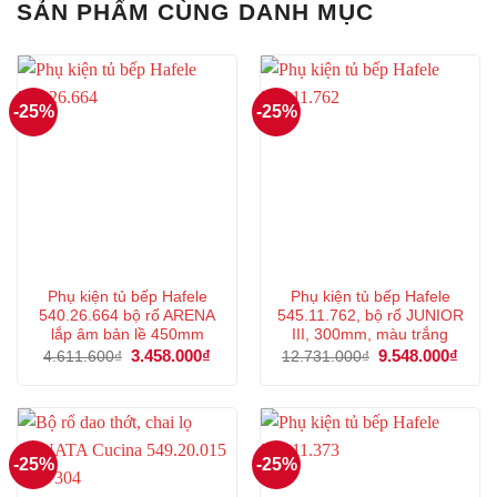
SẢN PHẨM CÙNG DANH MỤC
-25%
-25%
Phụ kiện tủ bếp Hafele
Phụ kiện tủ bếp Hafele
540.26.664 bộ rổ ARENA
545.11.762, bộ rổ JUNIOR
lắp âm bản lề 450mm
III, 300mm, màu trắng
Giá
3.458.000
₫
Giá
Giá
9.548.000
₫
Giá
4.611.600
₫
12.731.000
₫
gốc
hiện
gốc
hiện
là:
tại
là:
tại
4.611.600₫.
là:
12.731.000₫.
là:
3.458.000₫.
9.548
-25%
-25%