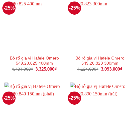
-25%
-25%
Bộ rổ gia vị Hafele Omero
Bộ rổ gia vị Hafele Omero
549.20.825 400mm
549.20.823 300mm
Giá
3.325.000
₫
Giá
Giá
3.093.000
₫
Giá
4.434.000
₫
4.124.000
₫
gốc
hiện
gốc
hiện
là:
tại
là:
tại
4.434.000₫.
là:
4.124.000₫.
là:
3.325.000₫.
3.093
-25%
-25%