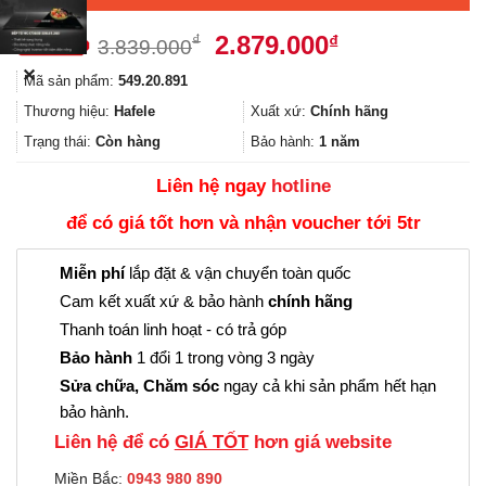
Giá
Giá
2.879.000
₫
₫
3.839.000
gốc
hiện
✕
Mã sản phẩm:
549.20.891
là:
tại
3.839.000₫.
là:
Thương hiệu:
Hafele
Xuất xứ:
Chính hãng
2.879.000₫.
Trạng thái:
Còn hàng
Bảo hành:
1 năm
Liên hệ ngay
hotline
để có giá tốt hơn và nhận voucher tới 5tr
Miễn phí
lắp đặt & vận chuyển toàn quốc
Cam kết xuất xứ & bảo hành
chính hãng
Thanh toán linh hoạt - có trả góp
Bảo hành
1 đổi 1 trong vòng 3 ngày
Sửa chữa, Chăm sóc
ngay cả khi sản phẩm hết hạn
bảo hành.
Liên hệ để có
GIÁ TỐT
hơn giá website
Miền Bắc:
0943 980 890