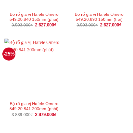
Bộ rổ gia vị Hafele Omero
Bộ rổ gia vị Hafele Omero
549.20.840 150mm (phải)
549.20.890 150mm (trái)
Giá
2.627.000
₫
Giá
Giá
2.627.000
₫
Giá
3.503.000
₫
3.503.000
₫
gốc
hiện
gốc
hiện
là:
tại
là:
tại
3.503.000₫.
là:
3.503.000₫.
là:
2.627.000₫.
2.627
-25%
Bộ rổ gia vị Hafele Omero
549.20.841 200mm (phải)
Giá
2.879.000
₫
Giá
3.839.000
₫
gốc
hiện
là:
tại
3.839.000₫.
là:
2.879.000₫.