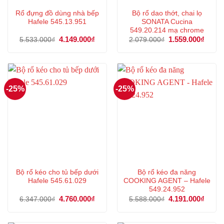
Rổ đựng đồ dùng nhà bếp
Bộ rổ dao thớt, chai lọ
Hafele 545.13.951
SONATA Cucina
549.20.214 mạ chrome
Giá
4.149.000
₫
Giá
Giá
1.559.000
₫
Giá
5.533.000
₫
2.079.000
₫
gốc
hiện
gốc
hiện
là:
tại
là:
tại
5.533.000₫.
là:
2.079.000₫.
là:
4.149.000₫.
1.559
-25%
-25%
Bộ rổ kéo cho tủ bếp dưới
Bộ rổ kéo đa năng
Hafele 545.61.029
COOKING AGENT – Hafele
549.24.952
Giá
4.760.000
₫
Giá
Giá
4.191.000
₫
Giá
6.347.000
₫
5.588.000
₫
gốc
hiện
gốc
hiện
là:
tại
là:
tại
6.347.000₫.
là:
5.588.000₫.
là: