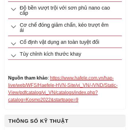
Độ bền vượt trội với sơn phủ nano cao
cấp
Cơ chế đóng giảm chấn, kéo trượt êm
ái
Cố định vật dụng an toàn tuyệt đối
Tùy chỉnh kích thước khay
Nguồn tham khảo
:
https://www.hafele.com.vn/hap-
live/web/WFS/Haefele-HVN-Site/vi_VN/-/VND/Static-
View/pdfcatalog/vi_VN/catalogs/index.php?
catalog=Kosmo2022&startpage=9
THÔNG SỐ KỸ THUẬT