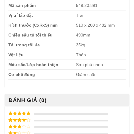
Mã sản phẩm
549.20.891
Vị trí lắp đặt
Trái
Kích thước (CxRxS) mm
510 x 200 x 482 mm
Chiều sâu tủ tối thiểu
490mm
Tải trọng tối đa
35kg
Vật liệu
Thép
Màu sắc/Lớp hoàn thiện
Sơn phủ nano
Cơ chế đóng
Giảm chấn
ĐÁNH GIÁ (0)
Được xếp
hạng
5
5
Được xếp
sao
hạng
4
5
Được