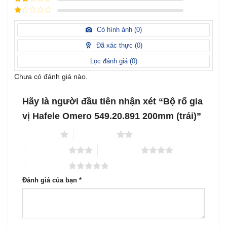
sao
xếp
Được
hạng
3
xếp
5 sao
Được
hạng
xếp
Có hình ảnh (
0
)
2
5
hạng
sao
1
Đã xác thực (
0
)
5
sao
Lọc đánh giá (
0
)
Chưa có đánh giá nào.
Hãy là người đầu tiên nhận xét “Bộ rổ gia
vị Hafele Omero 549.20.891 200mm (trái)”
1 trên 5 sao
2 trên 5 sao
3 trên 5 sao
4 trên 5 sao
5 trên 5 sao
Đánh giá của bạn
*