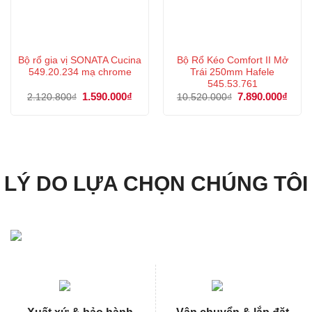
Bộ rổ gia vị SONATA Cucina
Bộ Rổ Kéo Comfort II Mở
549.20.234 mạ chrome
Trái 250mm Hafele
545.53.761
Giá
1.590.000
₫
Giá
Giá
7.890.000
₫
Giá
2.120.800
₫
10.520.000
₫
gốc
hiện
gốc
hiện
là:
tại
là:
tại
2.120.800₫.
là:
10.520.000₫.
là:
1.590.000₫.
7.890
LÝ DO LỰA CHỌN CHÚNG TÔI