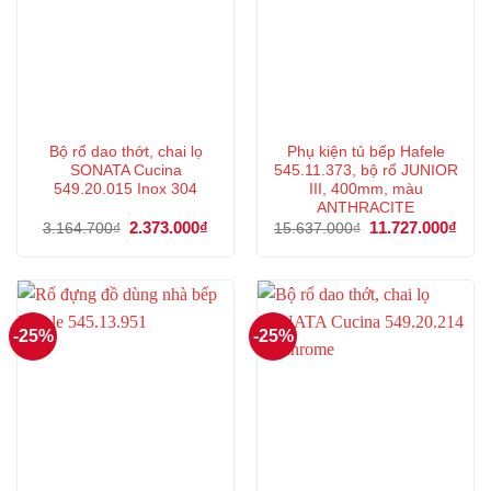
Bộ rổ dao thớt, chai lọ
Phụ kiện tủ bếp Hafele
SONATA Cucina
545.11.373, bộ rổ JUNIOR
549.20.015 Inox 304
III, 400mm, màu
ANTHRACITE
Giá
2.373.000
₫
Giá
Giá
11.727.000
₫
Giá
3.164.700
₫
15.637.000
₫
gốc
hiện
gốc
hiện
là:
tại
là:
tại
3.164.700₫.
là:
15.637.000₫.
là:
2.373.000₫.
11.7
-25%
-25%