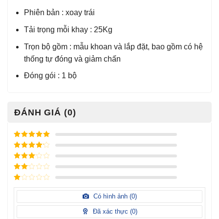
Phiên bản : xoay trái
Tải trọng mỗi khay : 25Kg
Trọn bộ gồm : mẫu khoan và lắp đặt, bao gồm có hệ
thống tự đóng và giảm chấn
Đóng gói : 1 bộ
ĐÁNH GIÁ (0)
Được xếp
hạng
5
5
Được xếp
sao
hạng
4
5
Được
sao
xếp
Được
hạng
3
xếp
5 sao
Được
hạng
xếp
Có hình ảnh (
0
)
2
5
hạng
sao
1
Đã xác thực (
0
)
5