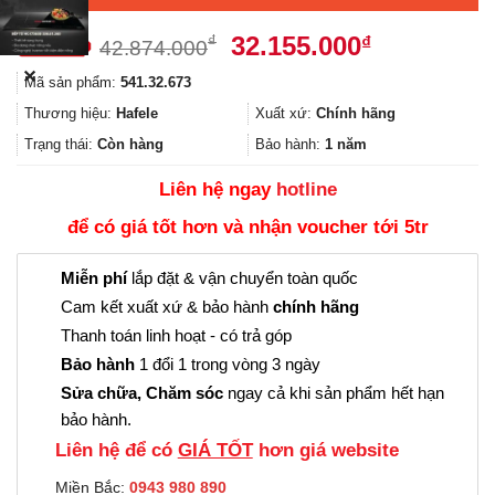
Giá
Giá
32.155.000
₫
₫
42.874.000
gốc
hiện
✕
Mã sản phẩm:
541.32.673
là:
tại
42.874.000₫.
là:
Thương hiệu:
Hafele
Xuất xứ:
Chính hãng
32.155.000
Trạng thái:
Còn hàng
Bảo hành:
1 năm
Liên hệ ngay
hotline
để có giá tốt hơn và nhận voucher tới 5tr
Miễn phí
lắp đặt & vận chuyển toàn quốc
Cam kết xuất xứ & bảo hành
chính hãng
Thanh toán linh hoạt - có trả góp
Bảo hành
1 đổi 1 trong vòng 3 ngày
Sửa chữa, Chăm sóc
ngay cả khi sản phẩm hết hạn
bảo hành.
Liên hệ để có
GIÁ TỐT
hơn giá website
Miền Bắc:
0943 980 890