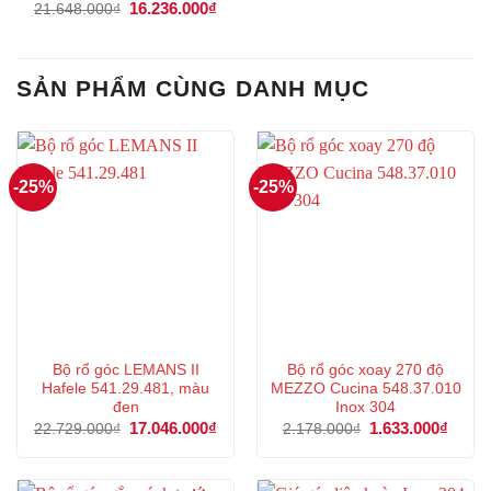
Giá
16.236.000
₫
Giá
21.648.000
₫
gốc
hiện
là:
tại
21.648.000₫.
là:
16.236.000₫.
SẢN PHẨM CÙNG DANH MỤC
-25%
-25%
Bộ rổ góc LEMANS II
Bộ rổ góc xoay 270 độ
Hafele 541.29.481, màu
MEZZO Cucina 548.37.010
đen
Inox 304
Giá
17.046.000
₫
Giá
Giá
1.633.000
₫
Giá
22.729.000
₫
2.178.000
₫
gốc
hiện
gốc
hiện
là:
tại
là:
tại
22.729.000₫.
là:
2.178.000₫.
là:
17.046.000₫.
1.633