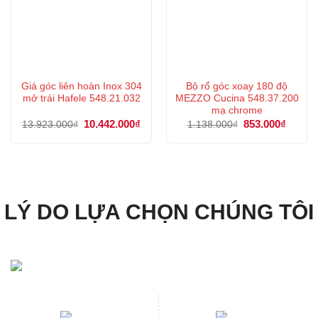
Giá góc liên hoàn Inox 304
Bộ rổ góc xoay 180 độ
mở trái Hafele 548.21.032
MEZZO Cucina 548.37.200
mạ chrome
Giá
10.442.000
₫
Giá
Giá
853.000
₫
Giá
13.923.000
₫
1.138.000
₫
gốc
hiện
gốc
hiện
là:
tại
là:
tại
13.923.000₫.
là:
1.138.000₫.
là:
10.442.000₫.
853.00
LÝ DO LỰA CHỌN CHÚNG TÔI