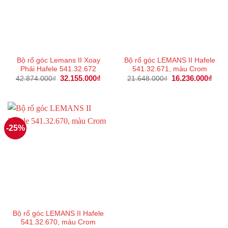
Bộ rổ góc Lemans II Xoay
Bộ rổ góc LEMANS II Hafele
Phải Hafele 541.32.672
541.32.671, màu Crom
Giá
32.155.000
₫
Giá
Giá
16.236.000
₫
Giá
42.874.000
₫
21.648.000
₫
gốc
hiện
gốc
hiện
là:
tại
là:
tại
42.874.000₫.
là:
21.648.000₫.
là:
32.155.000₫.
16.2
-25%
Bộ rổ góc LEMANS II Hafele
541.32.670, màu Crom