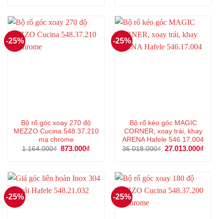
là:
tại
là:
tại
10.111.000₫.
là:
2.993.000₫.
là:
7.583.000₫.
2.244
-25%
-25%
Bộ rổ góc xoay 270 độ
Bộ rổ kéo góc MAGIC
MEZZO Cucina 548.37.210
CORNER, xoay trái, khay
mạ chrome
ARENA Hafele 546.17.004
Giá
873.000
₫
Giá
Giá
27.013.000
₫
Giá
1.164.000
₫
36.018.000
₫
gốc
hiện
gốc
hiện
là:
tại
là:
tại
1.164.000₫.
là:
36.018.000₫.
là:
873.000₫.
27.0
-25%
-25%