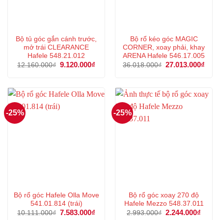
Bộ tủ góc gắn cánh trước,
Bộ rổ kéo góc MAGIC
mở trái CLEARANCE
CORNER, xoay phải, khay
Hafele 548.21.012
ARENA Hafele 546.17.005
Giá
9.120.000
₫
Giá
Giá
27.013.000
₫
Giá
12.160.000
₫
36.018.000
₫
gốc
hiện
gốc
hiện
là:
tại
là:
tại
12.160.000₫.
là:
36.018.000₫.
là:
9.120.000₫.
27.0
-25%
-25%
Bộ rổ góc Hafele Olla Move
Bộ rổ góc xoay 270 độ
541.01.814 (trái)
Hafele Mezzo 548.37.011
Giá
7.583.000
₫
Giá
Giá
2.244.000
₫
Giá
10.111.000
₫
2.993.000
₫
gốc
hiện
gốc
hiện