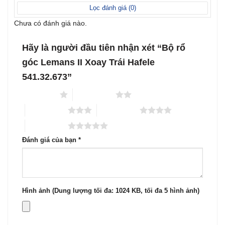
sao
Lọc đánh giá (
0
)
Chưa có đánh giá nào.
Hãy là người đầu tiên nhận xét “Bộ rổ
góc Lemans II Xoay Trái Hafele
541.32.673”
1 trên 5 sao
2 trên 5 sao
3 trên 5 sao
4 trên 5 sao
5 trên 5 sao
Đánh giá của bạn
*
Hình ảnh (Dung lượng tối đa: 1024 KB, tối đa 5 hình ảnh)