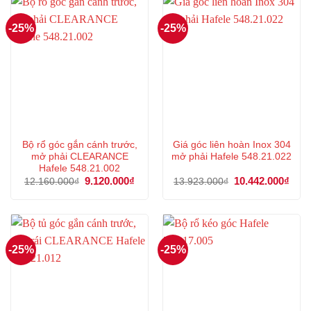
-25%
-25%
Bộ rổ góc gắn cánh trước,
Giá góc liên hoàn Inox 304
mở phải CLEARANCE
mở phải Hafele 548.21.022
Hafele 548.21.002
Giá
9.120.000
₫
Giá
Giá
10.442.000
₫
Giá
12.160.000
₫
13.923.000
₫
gốc
hiện
gốc
hiện
là:
tại
là:
tại
12.160.000₫.
là:
13.923.000₫.
là:
9.120.000₫.
10.4
-25%
-25%