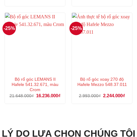
gốc
hiện
gốc
hiện
là:
tại
là:
tại
1.164.000₫.
là:
10.111.000₫.
là:
873.000₫.
7.583
-25%
-25%
Bộ rổ góc LEMANS II
Bộ rổ góc xoay 270 độ
Hafele 541.32.671, màu
Hafele Mezzo 548.37.011
Crom
Giá
16.236.000
₫
Giá
Giá
2.244.000
₫
Giá
21.648.000
₫
2.993.000
₫
gốc
hiện
gốc
hiện
là:
tại
là:
tại
21.648.000₫.
là:
2.993.000₫.
là:
16.236.000₫.
2.244
LÝ DO LỰA CHỌN CHÚNG TÔI