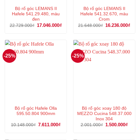
Bộ rổ góc LEMANS II
Bộ rổ góc LEMANS II
Hafele 541.29.480, màu
Hafele 541.32.670, màu
đen
Crom
Giá
17.046.000
₫
Giá
Giá
16.236.000
₫
Giá
22.729.000
₫
21.648.000
₫
gốc
hiện
gốc
hiện
là:
tại
là:
tại
22.729.000₫.
là:
21.648.000₫.
là:
17.046.000₫.
16.2
-25%
-25%
Bộ rổ góc Hafele Olla
Bộ rổ góc xoay 180 độ
595.50.804 900mm
MEZZO Cucina 548.37.000
Inox 304
Giá
7.611.000
₫
Giá
Giá
1.500.000
₫
Giá
10.148.000
₫
2.001.000
₫
gốc
hiện
gốc
hiện
là:
tại
là:
tại
10.148.000₫.
là:
2.001.000₫.
là: