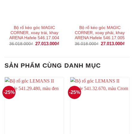
Bộ rổ kéo góc MAGIC
Bộ rổ kéo góc MAGIC
CORNER, xoay trái, khay
CORNER, xoay phải, khay
ARENA Hafele 546.17.004
ARENA Hafele 546.17.005
Giá
27.013.000
₫
Giá
Giá
27.013.000
₫
Giá
36.018.000
₫
36.018.000
₫
gốc
hiện
gốc
hiện
là:
tại
là:
tại
36.018.000₫.
là:
36.018.000₫.
là:
27.013.000₫.
27.0
SẢN PHẨM CÙNG DANH MỤC
-25%
-25%