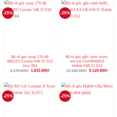
7.611.000₫.
1.500
-25%
-25%
Bộ rổ góc xoay 270 độ
Bộ tủ góc gắn cánh trước,
MEZZO Cucina 548.37.010
mở trái CLEARANCE
Inox 304
Hafele 548.21.012
Giá
1.633.000
₫
Giá
Giá
9.120.000
₫
Giá
2.178.000
₫
12.160.000
₫
gốc
hiện
gốc
hiện
là:
tại
là:
tại
2.178.000₫.
là:
12.160.000₫.
là:
1.633.000₫.
9.120
-25%
-25%