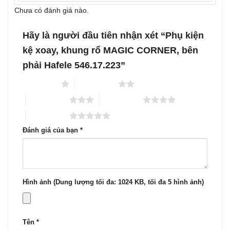
Chưa có đánh giá nào.
Hãy là người đầu tiên nhận xét “Phụ kiện
kệ xoay, khung rổ MAGIC CORNER, bên
phải Hafele 546.17.223”
1 trên 5 sao
2 trên 5 sao
3 trên 5 sao
4 trên 5 sao
5 trên 5 sao
Đánh giá của bạn
*
Hình ảnh (Dung lượng tối đa: 1024 KB, tối đa 5 hình ảnh)
Tên
*