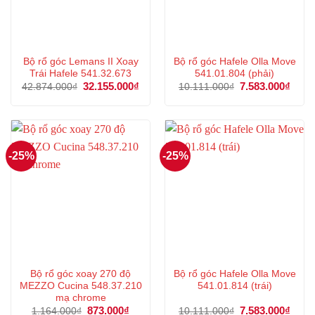
Bộ rổ góc Lemans II Xoay
Bộ rổ góc Hafele Olla Move
Trái Hafele 541.32.673
541.01.804 (phải)
Giá
32.155.000
₫
Giá
Giá
7.583.000
₫
Giá
42.874.000
₫
10.111.000
₫
gốc
hiện
gốc
hiện
là:
tại
là:
tại
42.874.000₫.
là:
10.111.000₫.
là:
32.155.000₫.
7.583
-25%
-25%
Bộ rổ góc xoay 270 độ
Bộ rổ góc Hafele Olla Move
MEZZO Cucina 548.37.210
541.01.814 (trái)
mạ chrome
Giá
873.000
₫
Giá
Giá
7.583.000
₫
Giá
1.164.000
₫
10.111.000
₫