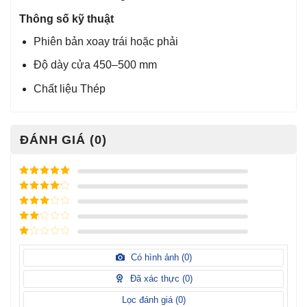
Thông số kỹ thuật
Phiên bản xoay trái hoặc phải
Độ dày cửa 450–500 mm
Chất liệu Thép
ĐÁNH GIÁ (0)
Được xếp
hạng
5
5
Được xếp
sao
hạng
4
5
Được
sao
xếp
Được
hạng
3
xếp
5 sao
Được
hạng
xếp
Có hình ảnh (
0
)
2
5
hạng
sao
1
Đã xác thực (
0
)
5
sao
Lọc đánh giá (
0
)