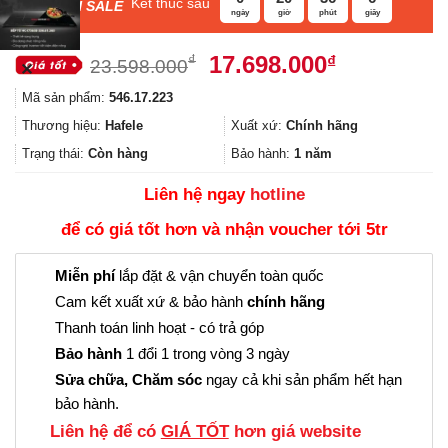
Kết thúc sau
F
ASH SALE
ngày
giờ
phút
giây
Giá
Giá
17.698.000
₫
₫
23.598.000
✕
gốc
hiện
Mã sản phẩm:
546.17.223
là:
tại
23.598.000₫.
là:
Thương hiệu:
Hafele
Xuất xứ:
Chính hãng
17.698.000
Trạng thái:
Còn hàng
Bảo hành:
1 năm
Liên hệ ngay
hotline
để có giá tốt hơn và nhận voucher tới 5tr
Miễn phí
lắp đặt & vận chuyển toàn quốc
Cam kết xuất xứ & bảo hành
chính hãng
Thanh toán linh hoạt - có trả góp
Bảo hành
1 đổi 1 trong vòng 3 ngày
Sửa chữa, Chăm sóc
ngay cả khi sản phẩm hết hạn
bảo hành.
Liên hệ để có
GIÁ TỐT
hơn giá website