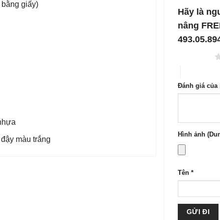
 bằng giấy)
1
5
Hãy là ng
sao
nâng FRE
493.05.89
1 trên 5 sao
4 trên 5 sa
Đánh giá của
 nhựa
Hình ảnh (Dun
 đậy màu trắng
Tên
*