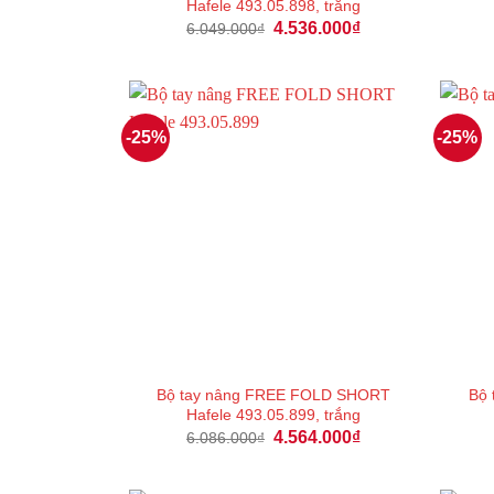
Hafele 493.05.898, trắng
Giá
Giá
4.536.000
₫
6.049.000
₫
gốc
hiện
là:
tại
6.049.000₫.
là:
4.536.000₫.
-25%
-25%
Bộ tay nâng FREE FOLD SHORT
Bộ
Hafele 493.05.899, trắng
Giá
Giá
4.564.000
₫
6.086.000
₫
gốc
hiện
là:
tại
6.086.000₫.
là: