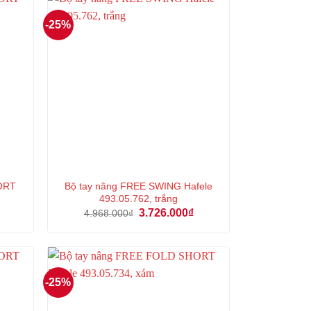
-25%
ORT
Bộ tay nâng FREE SWING Hafele
493.05.762, trắng
Giá
Giá
Giá
3.726.000
₫
4.968.000
₫
hiện
gốc
hiện
tại
là:
tại
là:
4.968.000₫.
là:
3.819.000₫.
3.726.000₫.
-25%