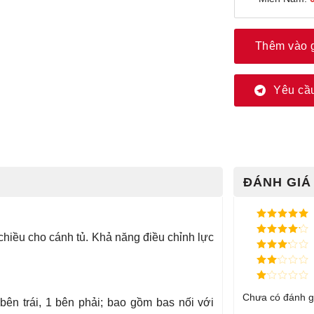
Thêm vào 
Yêu cầu
ĐÁNH GIÁ 
Được xếp
 chiều cho cánh tủ. Khả năng điều chỉnh lực
hạng
5
5
Được xếp
sao
hạng
4
5
Được
sao
xếp
Được
hạng
3
xếp
5 sao
Được
hạng
Chưa có đánh g
xếp
bên trái, 1 bên phải; bao gồm bas nối với
2
5
hạng
sao