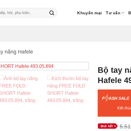
Khuyến mại
Tư vấn
Đ
ay nâng Hafele
Bộ tay 
Hafele 4
F
ASH SALE
Kết thú
5.51