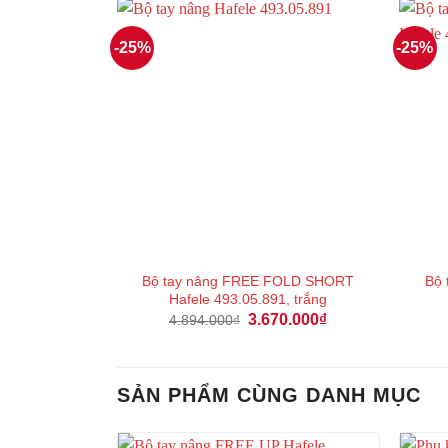
4.564.000₫.
-25%
-25%
Bộ tay nâng FREE FOLD SHORT
Bộ
Hafele 493.05.891, trắng
Giá
Giá
3.670.000
₫
4.894.000
₫
gốc
hiện
là:
tại
4.894.000₫.
là:
3.670.000₫.
SẢN PHẨM CÙNG DANH MỤC