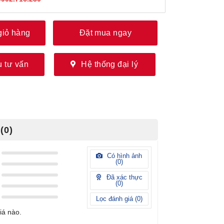
giỏ hàng
Đặt mua ngay
 tư vấn
Hệ thống đại lý
(0)
Có hình ảnh
(
0
)
Đã xác thực
(
0
)
Lọc đánh giá (
0
)
iá nào.