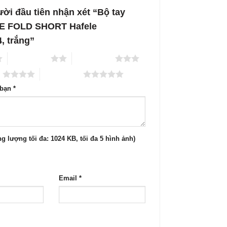
ười đầu tiên nhận xét “Bộ tay
E FOLD SHORT Hafele
4, trắng”
2 trên 5 sao
3 trên 5 sao
o
5 trên 5 sao
 bạn
*
g lượng tối đa: 1024 KB, tối đa 5 hình ảnh)
Email
*