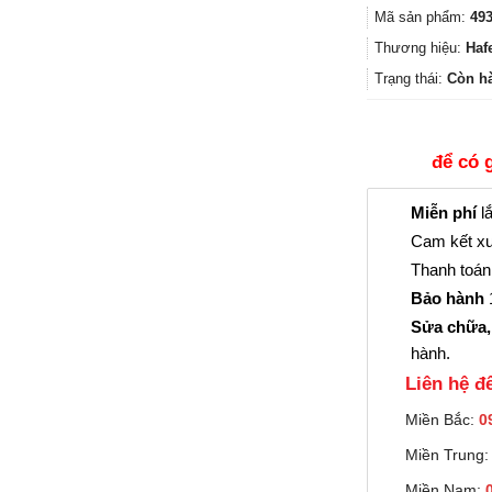
Mã sản phẩm:
493
Thương hiệu:
Haf
Trạng thái:
Còn h
để có 
Miễn phí
lắ
Cam kết xu
Thanh toán 
Bảo hành
1
Sửa chữa,
hành.
Liên hệ đê
Miền Bắc:
0
Miền Trung
Miền Nam: