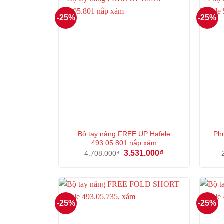
-25%
-25%
Bộ tay nâng FREE UP Hafele
Phụ
493.05.801 nắp xám
Giá
Giá
3.531.000
₫
4.708.000
₫
gốc
hiện
là:
tại
4.708.000₫.
là:
3.531.000₫.
-25%
-25%