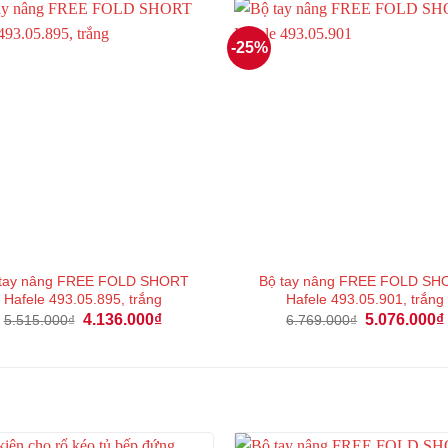
3.819.000₫.
-25%
 tay nâng FREE FOLD SHORT
Bộ tay nâng FREE FOLD SH
Hafele 493.05.895, trắng
Hafele 493.05.901, trắng
Giá
Giá
Giá
4.136.000
₫
5.076.000
₫
5.515.000
₫
6.769.000
₫
gốc
hiện
gốc
là:
tại
là:
5.515.000₫.
là:
6.769.000₫.
4.136.000₫.