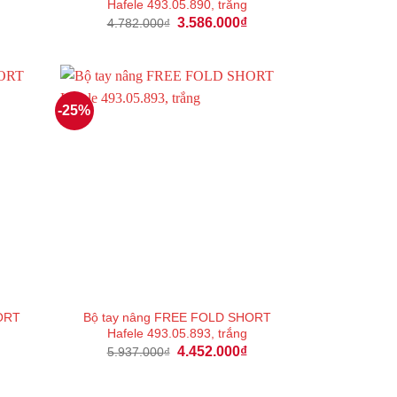
Hafele 493.05.890, trắng
Giá
Giá
Giá
3.586.000
₫
4.782.000
₫
hiện
gốc
hiện
tại
là:
tại
là:
4.782.000₫.
là:
4.230.000₫.
3.586.000₫.
-25%
ORT
Bộ tay nâng FREE FOLD SHORT
Hafele 493.05.893, trắng
Giá
Giá
Giá
4.452.000
₫
5.937.000
₫
hiện
gốc
hiện
tại
là:
tại
là:
5.937.000₫.
là: