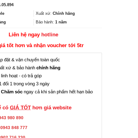
gốc
hiện
.05.894
là:
tại
5.515.000₫.
là:
ele
Xuất xứ:
Chính hãng
4.136.000₫.
àng
Bảo hành:
1 năm
Liên hệ ngay
hotline
giá tốt hơn và nhận voucher tới 5tr
p đặt & vận chuyển toàn quốc
ất xứ & bảo hành
chính hãng
linh hoạt - có trả góp
 đổi 1 trong vòng 3 ngày
 Chăm sóc
ngay cả khi sản phẩm hết hạn bảo
̉ có
GIÁ TỐT
hơn giá website
943 980 890
:
0943 848 777
0902.716.230