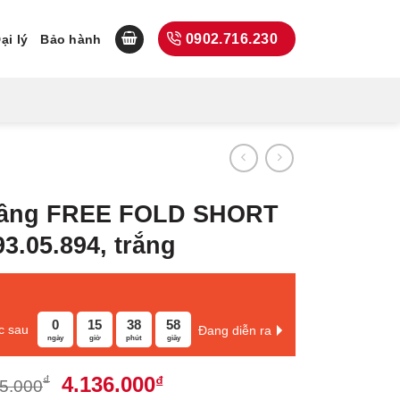
0902.716.230
ại lý
Bảo hành
nâng FREE FOLD SHORT
93.05.894, trắng
0
15
38
57
c sau
Đang diễn ra
ngày
giờ
phút
giây
Giá
Giá
4.136.000
₫
₫
5.000