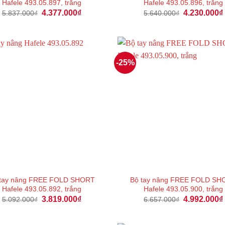
Hafele 493.05.897, trắng
Hafele 493.05.896, trắng
Giá
Giá
Giá
4.377.000
₫
4.230.000
₫
5.837.000
₫
5.640.000
₫
gốc
hiện
gốc
là:
tại
là:
5.837.000₫.
là:
5.640.000₫.
4.377.000₫.
-25%
 tay nâng FREE FOLD SHORT
Bộ tay nâng FREE FOLD SH
Hafele 493.05.892, trắng
Hafele 493.05.900, trắng
Giá
Giá
Giá
3.819.000
₫
4.992.000
₫
5.092.000
₫
6.657.000
₫
gốc
hiện
gốc
là:
tại
là:
5.092.000₫.
là:
6.657.000₫.