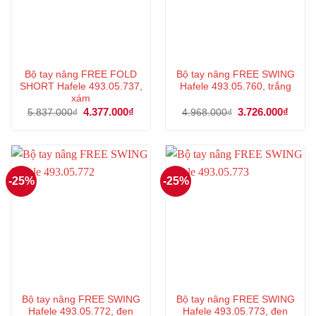
Bộ tay nâng FREE FOLD
Bộ tay nâng FREE SWING
SHORT Hafele 493.05.737,
Hafele 493.05.760, trắng
xám
Giá
4.377.000
₫
Giá
Giá
3.726.000
₫
Giá
5.837.000
₫
4.968.000
₫
gốc
hiện
gốc
hiện
là:
tại
là:
tại
5.837.000₫.
là:
4.968.000₫.
là:
4.377.000₫.
3.726
-25%
-25%
Bộ tay nâng FREE SWING
Bộ tay nâng FREE SWING
Hafele 493.05.772, đen
Hafele 493.05.773, đen