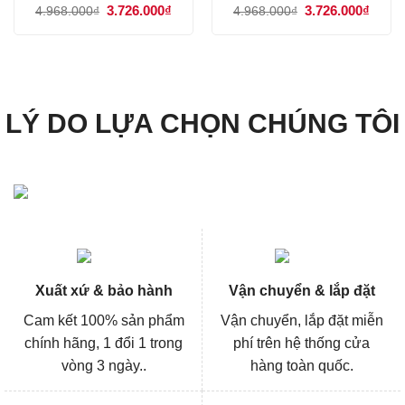
Giá
3.726.000
₫
Giá
Giá
3.726.000
₫
Giá
4.968.000
₫
4.968.000
₫
gốc
hiện
gốc
hiện
là:
tại
là:
tại
4.968.000₫.
là:
4.968.000₫.
là:
3.726.000₫.
3.726
LÝ DO LỰA CHỌN CHÚNG TÔI
Xuất xứ & bảo hành
Vận chuyển & lắp đặt
Cam kết 100% sản phẩm
Vận chuyển, lắp đặt miễn
chính hãng, 1 đổi 1 trong
phí trên hệ thống cửa
vòng 3 ngày..
hàng toàn quốc.