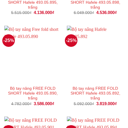
SHORT Hafele 493.05.895,
SHORT Hafele 493.05.898,
trắng
trắng
Giá
4.136.000
₫
Giá
Giá
4.536.000
₫
Giá
5.515.000
₫
6.049.000
₫
gốc
hiện
gốc
hiện
là:
tại
là:
tại
5.515.000₫.
là:
6.049.000₫.
là:
4.136.000₫.
4.536
-25%
-25%
Bộ tay nâng FREE FOLD
Bộ tay nâng FREE FOLD
SHORT Hafele 493.05.890,
SHORT Hafele 493.05.892,
trắng
trắng
Giá
3.586.000
₫
Giá
Giá
3.819.000
₫
Giá
4.782.000
₫
5.092.000
₫
gốc
hiện
gốc
hiện
là:
tại
là:
tại
4.782.000₫.
là:
5.092.000₫.
là:
3.586.000₫.
3.819