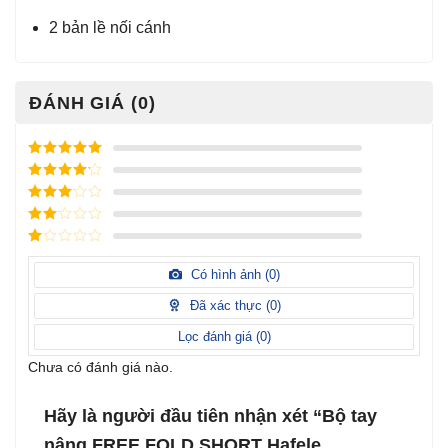
2 bản lề nối cánh
ĐÁNH GIÁ (0)
Được xếp
hạng
5
5
Được xếp
sao
hạng
4
5
Được
sao
xếp
Được
hạng
3
xếp
5 sao
Được
hạng
xếp
Có hình ảnh (
0
)
2
5
hạng
sao
1
Đã xác thực (
0
)
5
sao
Lọc đánh giá (
0
)
Chưa có đánh giá nào.
Hãy là người đầu tiên nhận xét “Bộ tay
nâng FREE FOLD SHORT Hafele