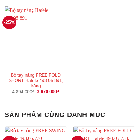
5.640.000₫.
là:
6.657.000₫.
là:
4.230.000₫.
4.992
-25%
Bộ tay nâng FREE FOLD
SHORT Hafele 493.05.891,
trắng
Giá
3.670.000
₫
Giá
4.894.000
₫
gốc
hiện
là:
tại
4.894.000₫.
là:
3.670.000₫.
SẢN PHẨM CÙNG DANH MỤC