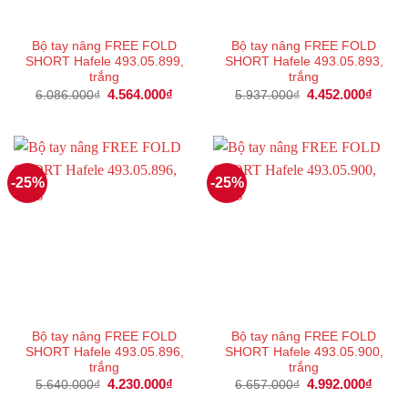
Bộ tay nâng FREE FOLD
Bộ tay nâng FREE FOLD
SHORT Hafele 493.05.899,
SHORT Hafele 493.05.893,
trắng
trắng
Giá
4.564.000
₫
Giá
Giá
4.452.000
₫
Giá
6.086.000
₫
5.937.000
₫
gốc
hiện
gốc
hiện
là:
tại
là:
tại
6.086.000₫.
là:
5.937.000₫.
là:
4.564.000₫.
4.452
-25%
-25%
Bộ tay nâng FREE FOLD
Bộ tay nâng FREE FOLD
SHORT Hafele 493.05.896,
SHORT Hafele 493.05.900,
trắng
trắng
Giá
4.230.000
₫
Giá
Giá
4.992.000
₫
Giá
5.640.000
₫
6.657.000
₫
gốc
hiện
gốc
hiện
là:
tại
là:
tại