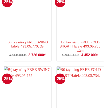
-25%
-25%
Bộ tay nâng FREE SWING
Bộ tay nâng FREE FOLD
Hafele 493.05.770, đen
SHORT Hafele 493.05.733,
xám
Giá
3.726.000
₫
Giá
Giá
4.452.000
₫
Giá
4.968.000
₫
5.937.000
₫
gốc
hiện
gốc
hiện
là:
tại
là:
tại
4.968.000₫.
là:
5.937.000₫.
là:
3.726.000₫.
4.452
-25%
-25%