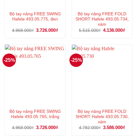
Bộ tay nâng FREE SWING
Bộ tay nâng FREE FOLD
Hafele 493.05.775, đen
SHORT Hafele 493.05.734,
xám
Giá
3.726.000
₫
Giá
Giá
4.136.000
₫
Giá
4.968.000
₫
5.515.000
₫
gốc
hiện
gốc
hiện
là:
tại
là:
tại
4.968.000₫.
là:
5.515.000₫.
là:
3.726.000₫.
4.136
-25%
-25%
Bộ tay nâng FREE SWING
Bộ tay nâng FREE FOLD
Hafele 493.05.765, trắng
SHORT Hafele 493.05.730,
xám
Giá
3.726.000
₫
Giá
Giá
3.586.000
₫
Giá
4.968.000
₫
4.782.000
₫
gốc
hiện
gốc
hiện
là:
tại
là:
tại