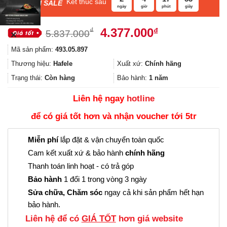
Kết thúc sau
F
ASH SALE
ngày
giờ
phút
giây
Giá
Giá
4.377.000
₫
₫
5.837.000
✕
gốc
hiện
Mã sản phẩm:
493.05.897
là:
tại
5.837.000₫.
là:
Thương hiệu:
Hafele
Xuất xứ:
Chính hãng
4.377.000₫.
Trạng thái:
Còn hàng
Bảo hành:
1 năm
Liên hệ ngay
hotline
để có giá tốt hơn và nhận voucher tới 5tr
Miễn phí
lắp đặt & vận chuyển toàn quốc
Cam kết xuất xứ & bảo hành
chính hãng
Thanh toán linh hoạt - có trả góp
Bảo hành
1 đổi 1 trong vòng 3 ngày
Sửa chữa, Chăm sóc
ngay cả khi sản phẩm hết hạn
bảo hành.
Liên hệ để có
GIÁ TỐT
hơn giá website