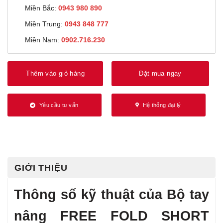
Miền Bắc:
0943 980 890
Miền Trung:
0943 848 777
Miền Nam:
0902.716.230
Thêm vào giỏ hàng
Đặt mua ngay
Yêu cầu tư vấn
Hệ thống đại lý
GIỚI THIỆU
Thông số kỹ thuật của Bộ tay
nâng FREE FOLD SHORT