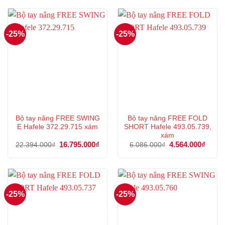
4.968.000₫.
là:
4.782.000₫.
là:
3.726.000₫.
3.586
-25%
-25%
Bộ tay nâng FREE SWING
Bộ tay nâng FREE FOLD
E Hafele 372.29.715 xám
SHORT Hafele 493.05.739,
xám
Giá
16.795.000
₫
Giá
Giá
4.564.000
₫
Giá
22.394.000
₫
6.086.000
₫
gốc
hiện
gốc
hiện
là:
tại
là:
tại
22.394.000₫.
là:
6.086.000₫.
là:
16.795.000₫.
4.564
-25%
-25%