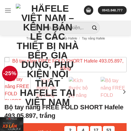
Skip
to
0943.848.777
content
Tìm
kiếm:
Trang chủ
/
Phụ kiện tủ bếp Hafele
/
Tay nâng Hafele
-25%
Bộ tay nâng FREE FOLD SHORT Hafele
493.05.897, trắng
2
4
17
53