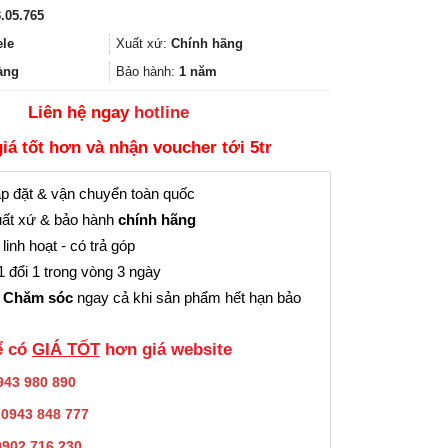
gốc
hiện
.05.765
là:
tại
4.968.000₫.
là:
ele
Xuất xứ:
Chính hãng
3.726.000₫.
àng
Bảo hành:
1 năm
Liên hệ ngay
hotline
giá tốt hơn và nhận voucher tới 5tr
p đặt & vận chuyển toàn quốc
ất xứ & bảo hành
chính hãng
linh hoạt - có trả góp
 đổi 1 trong vòng 3 ngày
 Chăm sóc
ngay cả khi sản phẩm hết hạn bảo
̉ có
GIÁ TỐT
hơn giá website
943 980 890
:
0943 848 777
0902.716.230