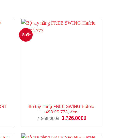
-25%
ORT
Bộ tay nâng FREE SWING Hafele
493.05.773, đen
Giá
Giá
Giá
3.726.000
₫
4.968.000
₫
hiện
gốc
hiện
tại
là:
tại
là:
4.968.000₫.
là:
3.586.000₫.
3.726.000₫.