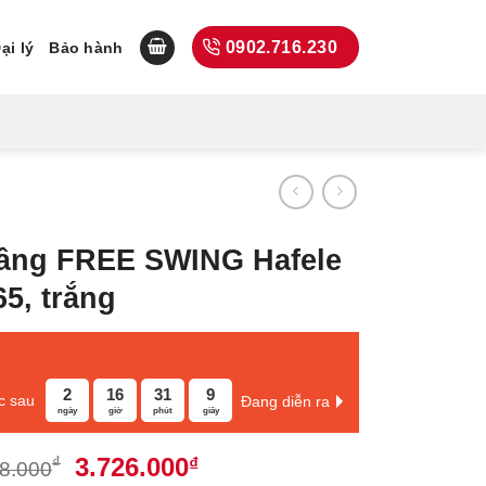
0902.716.230
ại lý
Bảo hành
nâng FREE SWING Hafele
65, trắng
2
16
31
8
c sau
Đang diễn ra
ngày
giờ
phút
giây
Giá
Giá
3.726.000
₫
₫
8.000