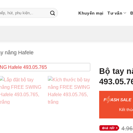
Khuyến mại
Tư vấn
Đ
ay nâng Hafele
Bộ tay 
493.05.7
F
ASH SALE
Kết thú
4.96