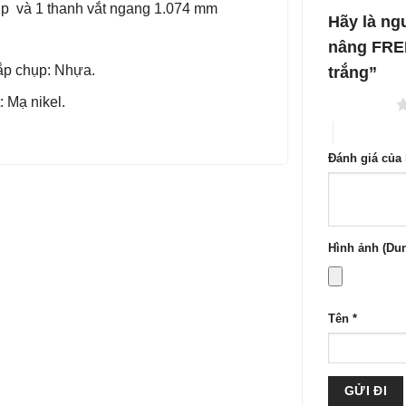
1
hụp và 1 thanh vắt ngang 1.074 mm
5
Hãy là ng
sao
nâng FREE
nắp chụp: Nhựa.
trắng”
 Mạ nikel.
1 trên 5 sao
4 trên 5 sa
Đánh giá của
Hình ảnh (Dun
Tên
*