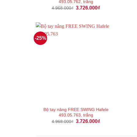
493.05.762, trắng
Giá
Giá
3.726.000
₫
4.968.000
₫
gốc
hiện
là:
tại
4.968.000₫.
là:
3.726.000₫.
-25%
Bộ tay nâng FREE SWING Hafele
493.05.763, trắng
Giá
Giá
3.726.000
₫
4.968.000
₫
gốc
hiện
là:
tại
4.968.000₫.
là: