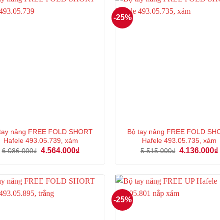
-25%
 tay nâng FREE FOLD SHORT
Bộ tay nâng FREE FOLD SH
Hafele 493.05.739, xám
Hafele 493.05.735, xám
Giá
Giá
Giá
4.564.000
₫
4.136.000
₫
6.086.000
₫
5.515.000
₫
gốc
hiện
gốc
là:
tại
là:
6.086.000₫.
là:
5.515.000₫.
4.564.000₫.
-25%