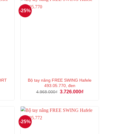
-25%
ORT
Bộ tay nâng FREE SWING Hafele
493.05.770, đen
Giá
Giá
Giá
3.726.000
₫
4.968.000
₫
hiện
gốc
hiện
tại
là:
tại
là:
4.968.000₫.
là:
4.136.000₫.
3.726.000₫.
-25%