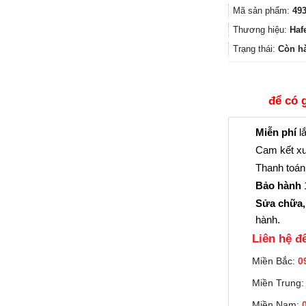
Mã sản phẩm:
493
Thương hiệu:
Haf
Trạng thái:
Còn h
để có 
Miễn phí
lắ
Cam kết xu
Thanh toán 
Bảo hành
1
Sửa chữa,
hành.
Liên hệ đê
Miền Bắc:
0
Miền Trung
Miền Nam: