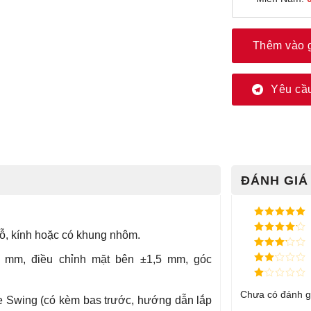
Thêm vào 
Yêu cầu
ĐÁNH GIÁ 
Được xếp
ỗ, kính hoặc có khung nhôm.
hạng
5
5
Được xếp
sao
hạng
4
5
Được
5 mm, điều chỉnh mặt bên ±1,5 mm, góc
sao
xếp
Được
hạng
3
xếp
5 sao
Được
hạng
Chưa có đánh g
xếp
ee Swing (có kèm bas trước, hướng dẫn lắp
2
5
hạng
sao