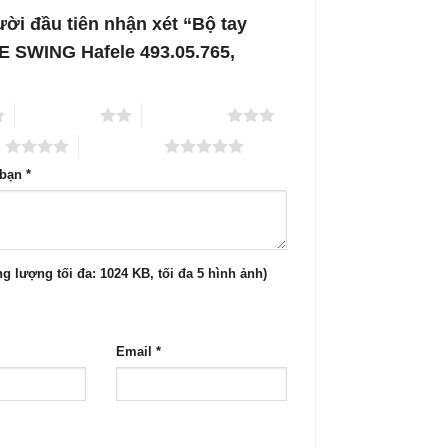
ười đầu tiên nhận xét “Bộ tay
 SWING Hafele 493.05.765,
2 trên 5 sao
3 trên 5 sao
o
5 trên 5 sao
 bạn
*
g lượng tối đa: 1024 KB, tối đa 5 hình ảnh)
Email
*