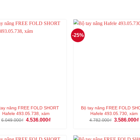
-25%
 tay nâng FREE FOLD SHORT
Bộ tay nâng FREE FOLD SH
Hafele 493.05.738, xám
Hafele 493.05.730, xám
Giá
Giá
Giá
4.536.000
₫
3.586.000
₫
6.049.000
₫
4.782.000
₫
gốc
hiện
gốc
là:
tại
là:
6.049.000₫.
là:
4.782.000₫.
4.536.000₫.