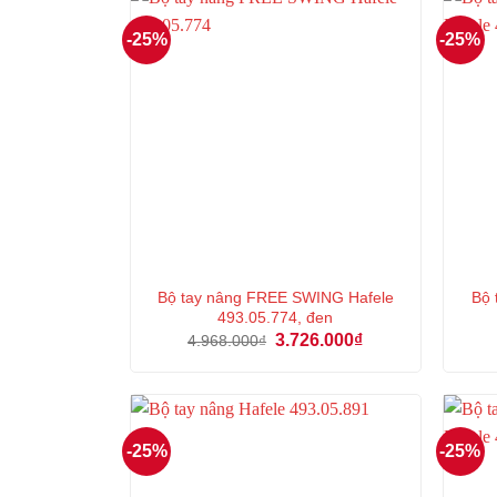
-25%
-25%
Bộ tay nâng FREE SWING Hafele
Bộ
493.05.774, đen
Giá
Giá
3.726.000
₫
4.968.000
₫
gốc
hiện
là:
tại
4.968.000₫.
là:
3.726.000₫.
-25%
-25%