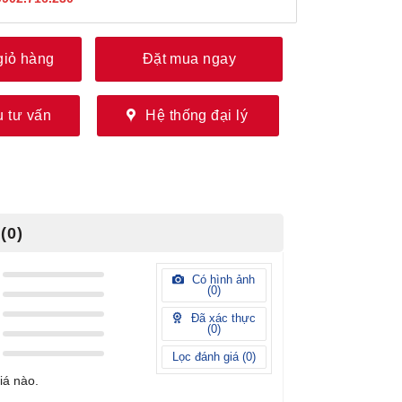
giỏ hàng
Đặt mua ngay
 tư vấn
Hệ thống đại lý
(0)
Có hình ảnh
(
0
)
Đã xác thực
(
0
)
Lọc đánh giá (
0
)
iá nào.