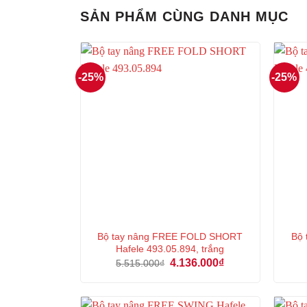
3.726.000₫.
SẢN PHẨM CÙNG DANH MỤC
-25%
-25%
Bộ tay nâng FREE FOLD SHORT
Bộ
Hafele 493.05.894, trắng
Giá
Giá
4.136.000
₫
5.515.000
₫
gốc
hiện
là:
tại
5.515.000₫.
là:
4.136.000₫.