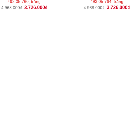
493.05.760, trắng
493.05.764, trắng
Giá
Giá
Giá
3.726.000
₫
3.726.000
₫
4.968.000
₫
4.968.000
₫
gốc
hiện
gốc
là:
tại
là:
4.968.000₫.
là:
4.968.000₫.
3.726.000₫.