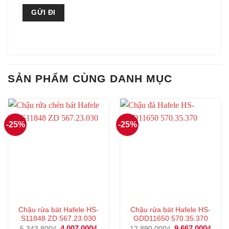
SẢN PHẨM CÙNG DANH MỤC
-25%
-25%
Chậu rửa bát Hafele HS-
Chậu rửa bát Hafele HS-
S11848 ZD 567.23.030
GDD11650 570.35.370
Giá
4.007.000
₫
Giá
Giá
9.667.000
₫
Giá
5.343.800
₫
12.890.000
₫