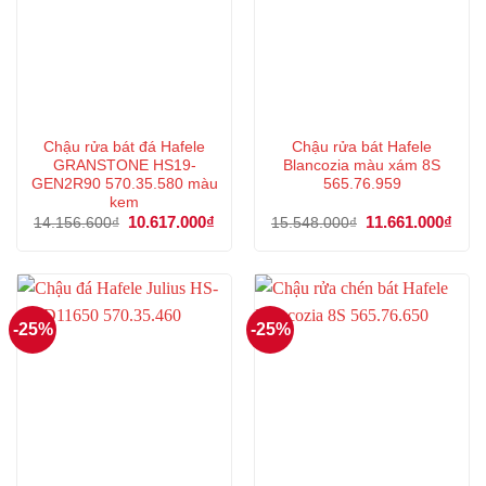
Chậu rửa bát đá Hafele
Chậu rửa bát Hafele
GRANSTONE HS19-
Blancozia màu xám 8S
GEN2R90 570.35.580 màu
565.76.959
kem
Giá
10.617.000
₫
Giá
Giá
11.661.000
₫
Giá
14.156.600
₫
15.548.000
₫
gốc
hiện
gốc
hiện
là:
tại
là:
tại
14.156.600₫.
là:
15.548.000₫.
là:
10.617.000₫.
11.6
-25%
-25%