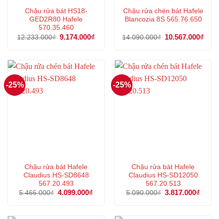
Chậu rửa bát HS18-
Chậu rửa chén bát Hafele
GED2R80 Hafele
Blancozia 8S 565.76.650
570.35.460
Giá
9.174.000
₫
Giá
Giá
10.567.000
₫
Giá
12.233.000
₫
14.090.000
₫
gốc
hiện
gốc
hiện
là:
tại
là:
tại
12.233.000₫.
là:
14.090.000₫.
là:
9.174.000₫.
10.5
-25%
-25%
Chậu rửa bát Hafele
Chậu rửa bát Hafele
Claudius HS-SD8648
Claudius HS-SD12050
567.20.493
567.20.513
Giá
4.099.000
₫
Giá
Giá
3.817.000
₫
Giá
5.466.000
₫
5.090.000
₫
gốc
hiện
gốc
hiện
là:
tại
là:
tại
5.466.000₫.
là:
5.090.000₫.
là:
4.099.000₫.
3.817