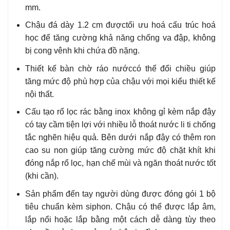
mm.
Chậu đá dày 1.2 cm được
tối ưu hoá cấu trúc hoá
học để tăng cường khả năng chống va đập
, không
bị cong vênh khi chứa đồ nặng.
Thiết kế bàn chờ ráo nước
có thể đổi chiều
giúp
tăng mức độ phù hợp của chậu với mọi kiểu thiết kế
nội thất.
Cấu tạo rổ lọc rác bằng inox không gỉ kèm nắp đậy
có tay cầm tiện lợi với nhiều lỗ thoát nước li ti chống
tắc nghẽn hiệu quả. Bên dưới nắp đậy có thêm ron
cao su non giúp tăng cường mức độ chặt khít khi
đóng nắp rổ lọc, hạn chế mùi và ngăn thoát nước tốt
(khi cần).
Sản phẩm đến tay người dùng được đóng gói 1 bộ
tiêu chuẩn kèm siphon. Chậu có thể được lắp âm,
lắp nổi hoặc lắp bằng một cách dễ dàng tùy theo