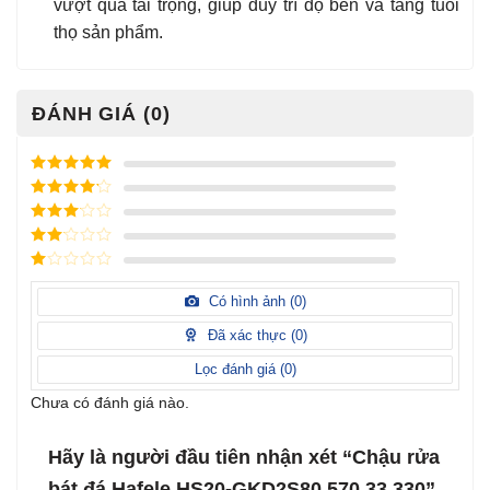
vượt quá tải trọng, giúp duy trì độ bền và tăng tuổi
thọ sản phẩm.
ĐÁNH GIÁ (0)
Được xếp
hạng
5
5
Được xếp
sao
hạng
4
5
Được
sao
xếp
Được
hạng
3
xếp
5 sao
Được
hạng
xếp
Có hình ảnh (
0
)
2
5
hạng
sao
1
Đã xác thực (
0
)
5
sao
Lọc đánh giá (
0
)
Chưa có đánh giá nào.
Hãy là người đầu tiên nhận xét “Chậu rửa
bát đá Hafele HS20-GKD2S80 570.33.330”