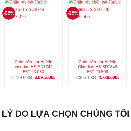
-25%
-25%
Chậu rửa bát Hafele
Chậu rửa bát Hafele
Valerian HS-SD8749
Claudius HS-SD7848
567.23.050
567.20.506
Giá
6.591.000
₫
Giá
Giá
4.728.000
₫
Giá
8.789.000
₫
6.305.100
₫
gốc
hiện
gốc
hiện
là:
tại
là:
tại
8.789.000₫.
là:
6.305.100₫.
là:
6.591.000₫.
4.728
LÝ DO LỰA CHỌN CHÚNG TÔI