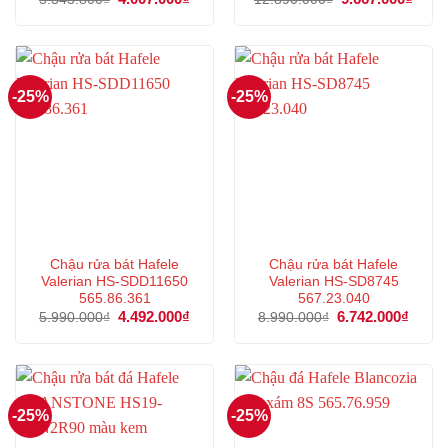
gốc
hiện
gốc
hiện
là:
tại
là:
tại
5.343.800₫.
là:
12.890.000₫.
là:
4.007.000₫.
9.667
-25%
-25%
Chậu rửa bát Hafele
Chậu rửa bát Hafele
Valerian HS-SDD11650
Valerian HS-SD8745
565.86.361
567.23.040
Giá
4.492.000
₫
Giá
Giá
6.742.000
₫
Giá
5.990.000
₫
8.990.000
₫
gốc
hiện
gốc
hiện
là:
tại
là:
tại
5.990.000₫.
là:
8.990.000₫.
là:
4.492.000₫.
6.742
-25%
-25%