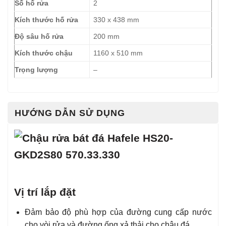
Số hố rửa
2
Kích thước hố rửa
330 x 438 mm
Độ sâu hố rửa
200 mm
Kích thước chậu
1160 x 510 mm
Trọng lượng
–
HƯỚNG DẪN SỬ DỤNG
Vị trí lắp đặt
Đảm bảo độ phù hợp của đường cung cấp nước
cho vòi rửa và đường ống xả thải cho chậu đá.