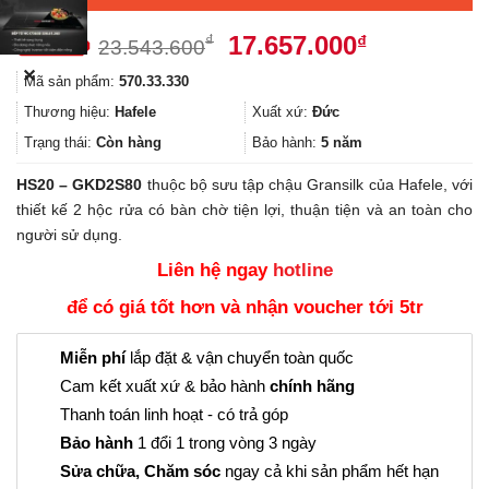
Giá
Giá
17.657.000
₫
₫
23.543.600
gốc
hiện
✕
Mã sản phẩm:
570.33.330
là:
tại
23.543.600₫.
là:
Thương hiệu:
Hafele
Xuất xứ:
Đức
17.657.000
Trạng thái:
Còn hàng
Bảo hành:
5 năm
HS20 – GKD2S80
thuộc bộ sưu tập chậu Gransilk của Hafele, với
thiết kế 2 hộc rửa có bàn chờ tiện lợi, thuận tiện và an toàn cho
người sử dụng.
Liên hệ ngay
hotline
để có giá tốt hơn và nhận voucher tới 5tr
Miễn phí
lắp đặt & vận chuyển toàn quốc
Cam kết xuất xứ & bảo hành
chính hãng
Thanh toán linh hoạt - có trả góp
Bảo hành
1 đổi 1 trong vòng 3 ngày
Sửa chữa, Chăm sóc
ngay cả khi sản phẩm hết hạn