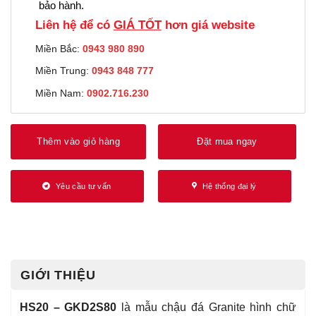
bảo hành.
Liên hệ để có
GIÁ TỐT
hơn giá website
Miền Bắc:
0943 980 890
Miền Trung:
0943 848 777
Miền Nam:
0902.716.230
Thêm vào giỏ hàng
Đặt mua ngay
Yêu cầu tư vấn
Hệ thống đại lý
GIỚI THIỆU
HS20 – GKD2S80
là mẫu chậu đá Granite hình chữ