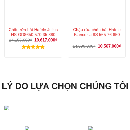
Chậu rửa bát Hafele Julius
Chậu rửa chén bát Hafele
HS-GD8650 570.35.380
Blancozia 8S 565.76.650
Giá
10.617.000
₫
Giá
14.156.600
₫
gốc
hiện
Giá
10.567.000
₫
Giá
14.090.000
₫
là:
tại
gốc
hiện
14.156.600₫.
là:
là:
tại
Được xếp
10.617.000₫.
14.090.000₫.
là:
hạng
5.00
10.5
5 sao
LÝ DO LỰA CHỌN CHÚNG TÔI