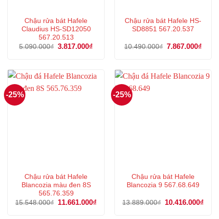
Chậu rửa bát Hafele
Chậu rửa bát Hafele HS-
Claudius HS-SD12050
SD8851 567.20.537
567.20.513
Giá
3.817.000
₫
Giá
Giá
7.867.000
₫
Giá
5.090.000
₫
10.490.000
₫
gốc
hiện
gốc
hiện
là:
tại
là:
tại
5.090.000₫.
là:
10.490.000₫.
là:
3.817.000₫.
7.867
-25%
-25%
Chậu rửa bát Hafele
Chậu rửa bát Hafele
Blancozia màu đen 8S
Blancozia 9 567.68.649
565.76.359
Giá
11.661.000
₫
Giá
Giá
10.416.000
₫
Giá
15.548.000
₫
13.889.000
₫
gốc
hiện
gốc
hiện
là:
tại
là:
tại