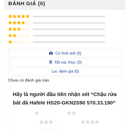
ĐÁNH GIÁ (0)
Được xếp
hạng
5
5
Được xếp
sao
hạng
4
5
Được
sao
xếp
Được
hạng
3
xếp
5 sao
Được
hạng
xếp
Có hình ảnh (
0
)
2
5
hạng
sao
1
Đã xác thực (
0
)
5
sao
Lọc đánh giá (
0
)
Chưa có đánh giá nào.
Hãy là người đầu tiên nhận xét “Chậu rửa
bát đá Hafele HS20-GKN2S90 570.33.190”
1 trên 5 sao
2 trên 5 sao
3 trên 5 sao
4 trên 5 sao