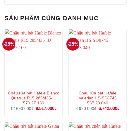
SẢN PHẨM CÙNG DANH MỤC
-25%
-25%
Chậu rửa bát Hafele Blanco
Chậu rửa bát Hafele
Quatrus R15 285/435-IU
Valerian HS-SD8745
570.27.160
567.23.040
Giá
9.517.000
₫
Giá
Giá
6.742.000
₫
Giá
12.690.000
₫
8.990.000
₫
gốc
hiện
gốc
hiện
là:
tại
là:
tại
12.690.000₫.
là:
8.990.000₫.
là:
9.517.000₫.
6.742