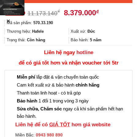
Giá
Giá
8.379.000
₫
₫
11.173.140
gốc
hiện
✕
Mã sản phẩm:
570.33.190
là:
tại
11.173.140₫.
là:
Thương hiệu:
Hafele
Xuất xứ:
Đức
8.379.000₫.
Trạng thái:
Còn hàng
Bảo hành:
5 năm
Liên hệ ngay
hotline
để có giá tốt hơn và nhận voucher tới 5tr
Miễn phí
lắp đặt & vận chuyển toàn quốc
Cam kết xuất xứ & bảo hành
chính hãng
Thanh toán linh hoạt - có trả góp
Bảo hành
1 đổi 1 trong vòng 3 ngày
Sửa chữa, Chăm sóc
ngay cả khi sản phẩm hết hạn
bảo hành.
Liên hệ để có
GIÁ TỐT
hơn giá website
Miền Bắc:
0943 980 890