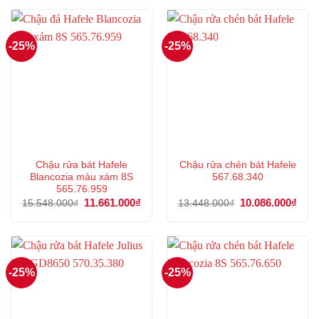
15.548.000₫.
là:
13.889.000₫.
là:
11.661.000₫.
10.4
-25%
-25%
Chậu rửa bát Hafele
Chậu rửa chén bát Hafele
Blancozia màu xám 8S
567.68.340
565.76.959
Giá
11.661.000
₫
Giá
Giá
10.086.000
₫
Giá
15.548.000
₫
13.448.000
₫
gốc
hiện
gốc
hiện
là:
tại
là:
tại
15.548.000₫.
là:
13.448.000₫.
là:
11.661.000₫.
10.0
-25%
-25%