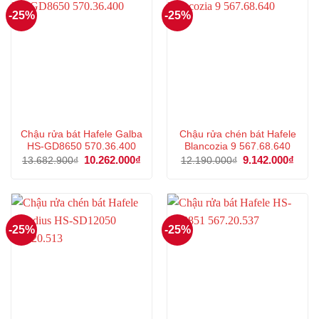
-25%
-25%
Chậu rửa bát Hafele Galba
Chậu rửa chén bát Hafele
HS-GD8650 570.36.400
Blancozia 9 567.68.640
Giá
10.262.000
₫
Giá
Giá
9.142.000
₫
Giá
13.682.900
₫
12.190.000
₫
gốc
hiện
gốc
hiện
là:
tại
là:
tại
13.682.900₫.
là:
12.190.000₫.
là:
10.262.000₫.
9.142
-25%
-25%