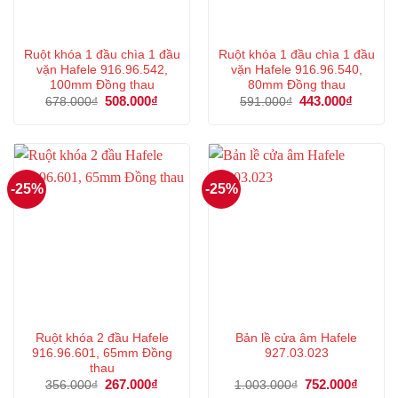
Ruột khóa 1 đầu chìa 1 đầu
Ruột khóa 1 đầu chìa 1 đầu
vặn Hafele 916.96.542,
vặn Hafele 916.96.540,
100mm Đồng thau
80mm Đồng thau
Giá
508.000
₫
Giá
Giá
443.000
₫
Giá
678.000
₫
591.000
₫
gốc
hiện
gốc
hiện
là:
tại
là:
tại
678.000₫.
là:
591.000₫.
là:
508.000₫.
443.000
-25%
-25%
Ruột khóa 2 đầu Hafele
Bản lề cửa âm Hafele
916.96.601, 65mm Đồng
927.03.023
thau
Giá
267.000
₫
Giá
Giá
752.000
₫
Giá
356.000
₫
1.003.000
₫
gốc
hiện
gốc
hiện