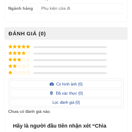
Ngành hàng
Phụ kiện cửa đi
ĐÁNH GIÁ (0)
Được xếp
hạng
5
5
Được xếp
sao
hạng
4
5
Được
sao
xếp
Được
hạng
3
xếp
5 sao
Được
hạng
xếp
Có hình ảnh (
0
)
2
5
hạng
sao
1
Đã xác thực (
0
)
5
sao
Lọc đánh giá (
0
)
Chưa có đánh giá nào.
Hãy là người đầu tiên nhận xét “Chìa