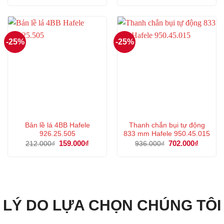
là:
tại
là:
tại
356.000₫.
là:
1.003.000₫.
là:
267.000₫.
752.00
-25%
-25%
Bản lề lá 4BB Hafele
Thanh chắn bụi tự động
926.25.505
833 mm Hafele 950.45.015
Giá
159.000
₫
Giá
Giá
702.000
₫
Giá
212.000
₫
936.000
₫
gốc
hiện
gốc
hiện
là:
tại
là:
tại
212.000₫.
là:
936.000₫.
là:
159.000₫.
702.000
LÝ DO LỰA CHỌN CHÚNG TÔI