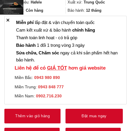
443.000₫.
là:
Thương hiệu:
Hafele
Xuất xứ:
Trung Quốc
332.000₫.
Trạng thái:
Còn hàng
Bảo hành:
12 tháng
✕
Miễn phí
lắp đặt & vận chuyển toàn quốc
Cam kết xuất xứ & bảo hành
chính hãng
Thanh toán linh hoạt - có trả góp
Bảo hành
1 đổi 1 trong vòng 3 ngày
Sửa chữa, Chăm sóc
ngay cả khi sản phẩm hết hạn
bảo hành.
Liên hệ để có
GIÁ TỐT
hơn giá website
Miền Bắc:
0943 980 890
Miền Trung:
0943 848 777
Miền Nam:
0902.716.230
Thêm vào giỏ hàng
Đặt mua ngay