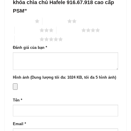
khóa chìa chủ Hafele 916.67.918 cao cấp
PSM”
1 trên 5 sao
2 trên 5 sao
3 trên 5 sao
4 trên 5 sao
5 trên 5 sao
Đánh giá của bạn
*
Hình ảnh (Dung lượng tối đa: 1024 KB, tối đa 5 hình ảnh)
Tên
*
Email
*