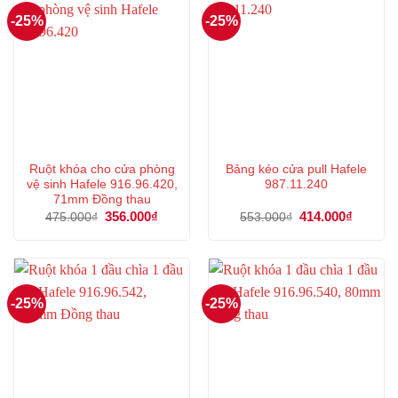
-25%
-25%
Ruột khóa cho cửa phòng
Bảng kéo cửa pull Hafele
vệ sinh Hafele 916.96.420,
987.11.240
71mm Đồng thau
Giá
356.000
₫
Giá
Giá
414.000
₫
Giá
475.000
₫
553.000
₫
gốc
hiện
gốc
hiện
là:
tại
là:
tại
475.000₫.
là:
553.000₫.
là:
356.000₫.
414.000
-25%
-25%