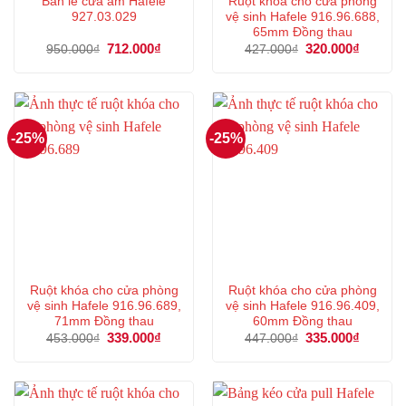
Bản lề cửa âm Hafele
Ruột khóa cho cửa phòng
927.03.029
vệ sinh Hafele 916.96.688,
65mm Đồng thau
Giá
712.000
₫
Giá
Giá
320.000
₫
Giá
950.000
₫
427.000
₫
gốc
hiện
gốc
hiện
là:
tại
là:
tại
950.000₫.
là:
427.000₫.
là:
712.000₫.
320.000
-25%
-25%
Ruột khóa cho cửa phòng
Ruột khóa cho cửa phòng
vệ sinh Hafele 916.96.689,
vệ sinh Hafele 916.96.409,
71mm Đồng thau
60mm Đồng thau
Giá
339.000
₫
Giá
Giá
335.000
₫
Giá
453.000
₫
447.000
₫
gốc
hiện
gốc
hiện
là:
tại
là:
tại
453.000₫.
là:
447.000₫.
là:
339.000₫.
335.000