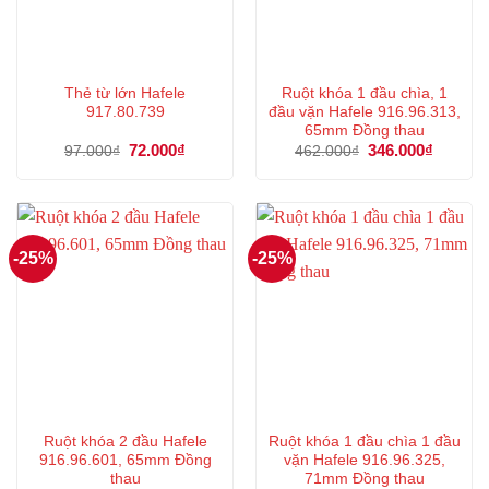
Thẻ từ lớn Hafele
Ruột khóa 1 đầu chìa, 1
917.80.739
đầu vặn Hafele 916.96.313,
65mm Đồng thau
Giá
72.000
₫
Giá
Giá
346.000
₫
Giá
97.000
₫
462.000
₫
gốc
hiện
gốc
hiện
là:
tại
là:
tại
97.000₫.
là:
462.000₫.
là:
72.000₫.
346.000
-25%
-25%
Ruột khóa 2 đầu Hafele
Ruột khóa 1 đầu chìa 1 đầu
916.96.601, 65mm Đồng
vặn Hafele 916.96.325,
thau
71mm Đồng thau