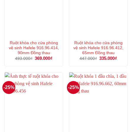
Ruột khóa cho cửa phòng
Ruột khóa cho cửa phòng
vệ sinh Hafele 916.96.414,
vệ sinh Hafele 916.96.412,
90mm Đồng thau
65mm Đồng thau
Giá
369.000
₫
Giá
Giá
335.000
₫
Giá
493.000
₫
447.000
₫
gốc
hiện
gốc
hiện
là:
tại
là:
tại
493.000₫.
là:
447.000₫.
là:
369.000₫.
335.000
-25%
-25%