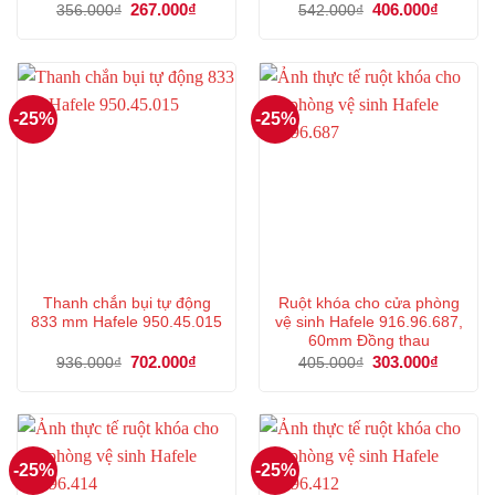
Giá
267.000
₫
Giá
Giá
406.000
₫
Giá
356.000
₫
542.000
₫
gốc
hiện
gốc
hiện
là:
tại
là:
tại
356.000₫.
là:
542.000₫.
là:
267.000₫.
406.000
-25%
-25%
Thanh chắn bụi tự động
Ruột khóa cho cửa phòng
833 mm Hafele 950.45.015
vệ sinh Hafele 916.96.687,
60mm Đồng thau
Giá
702.000
₫
Giá
Giá
303.000
₫
Giá
936.000
₫
405.000
₫
gốc
hiện
gốc
hiện
là:
tại
là:
tại
936.000₫.
là:
405.000₫.
là:
702.000₫.
303.000
-25%
-25%