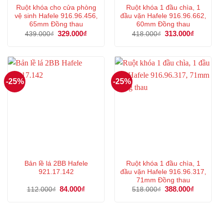
Ruột khóa cho cửa phòng
Ruột khóa 1 đầu chìa, 1
vệ sinh Hafele 916.96.456,
đầu vặn Hafele 916.96.662,
65mm Đồng thau
60mm Đồng thau
Giá
329.000
₫
Giá
Giá
313.000
₫
Giá
439.000
₫
418.000
₫
gốc
hiện
gốc
hiện
là:
tại
là:
tại
439.000₫.
là:
418.000₫.
là:
329.000₫.
313.000
-25%
-25%
Bản lề lá 2BB Hafele
Ruột khóa 1 đầu chìa, 1
921.17.142
đầu vặn Hafele 916.96.317,
71mm Đồng thau
Giá
84.000
₫
Giá
Giá
388.000
₫
Giá
112.000
₫
518.000
₫
gốc
hiện
gốc
hiện
là:
tại
là:
tại
112.000₫.
là:
518.000₫.
là:
84.000₫.
388.000