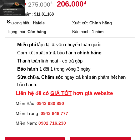
Giá
Giá
206.000
₫
₫
275.000
gốc
hiện
Mã sản phẩm:
911.81.168
là:
tại
✕
275.000₫.
là:
Thương hiệu:
Hafele
Xuất xứ:
Chính hãng
206.000₫.
Trạng thái:
Còn hàng
Bảo hành:
1 năm
Miễn phí
lắp đặt & vận chuyển toàn quốc
Cam kết xuất xứ & bảo hành
chính hãng
Thanh toán linh hoạt - có trả góp
Bảo hành
1 đổi 1 trong vòng 3 ngày
Sửa chữa, Chăm sóc
ngay cả khi sản phẩm hết hạn
bảo hành.
Liên hệ để có
GIÁ TỐT
hơn giá website
Miền Bắc:
0943 980 890
Miền Trung:
0943 848 777
Miền Nam:
0902.716.230