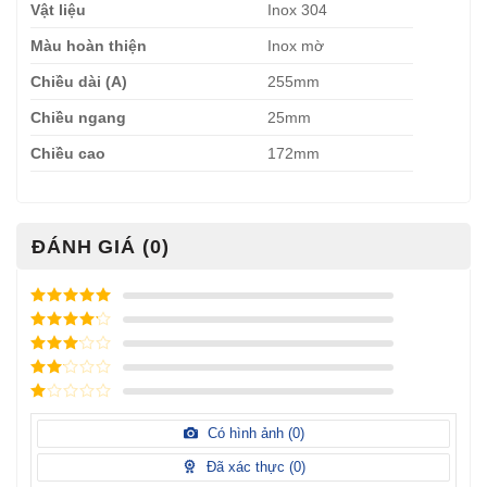
Vật liệu
Inox 304
Màu hoàn thiện
Inox mờ
Chiều dài (A)
255mm
Chiều ngang
25mm
Chiều cao
172mm
ĐÁNH GIÁ (0)
Được xếp
hạng
5
5
Được xếp
sao
hạng
4
5
Được
sao
xếp
Được
hạng
3
xếp
5 sao
Được
hạng
xếp
Có hình ảnh (
0
)
2
5
hạng
sao
1
Đã xác thực (
0
)
5