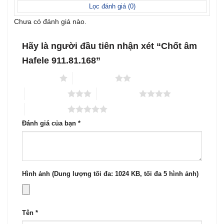
sao
Lọc đánh giá (
0
)
Chưa có đánh giá nào.
Hãy là người đầu tiên nhận xét “Chốt âm
Hafele 911.81.168”
1 trên 5 sao
2 trên 5 sao
3 trên 5 sao
4 trên 5 sao
5 trên 5 sao
Đánh giá của bạn
*
Hình ảnh (Dung lượng tối đa: 1024 KB, tối đa 5 hình ảnh)
Tên
*