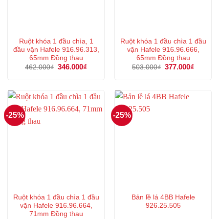
Ruột khóa 1 đầu chìa, 1
Ruột khóa 1 đầu chìa 1 đầu
đầu vặn Hafele 916.96.313,
vặn Hafele 916.96.666,
65mm Đồng thau
65mm Đồng thau
Giá
346.000
₫
Giá
Giá
377.000
₫
Giá
462.000
₫
503.000
₫
gốc
hiện
gốc
hiện
là:
tại
là:
tại
462.000₫.
là:
503.000₫.
là:
346.000₫.
377.000
-25%
-25%
Ruột khóa 1 đầu chìa 1 đầu
Bản lề lá 4BB Hafele
vặn Hafele 916.96.664,
926.25.505
71mm Đồng thau