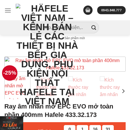
Skip
to
0943.848.777
content
Tìm
kiếm:
Trang chủ
/
Sản phẩm mới
-25%
Ray âm nhấn mở EPC EVO mở toàn
phần 400mm Hafele 433.32.173
0
1
16
31