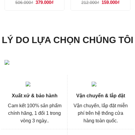
Giá
379.000
₫
Giá
Giá
159.000
₫
Giá
506.000
₫
212.000
₫
gốc
hiện
gốc
hiện
là:
tại
là:
tại
506.000₫.
là:
212.000₫.
là:
379.000₫.
159.000
LÝ DO LỰA CHỌN CHÚNG TÔI
Xuất xứ & bảo hành
Vận chuyển & lắp đặt
Cam kết 100% sản phẩm
Vận chuyển, lắp đặt miễn
chính hãng, 1 đổi 1 trong
phí trên hệ thống cửa
vòng 3 ngày..
hàng toàn quốc.