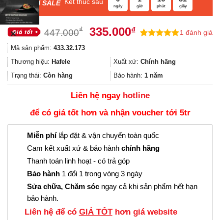
Kết thúc sau
F
ASH SALE
ngày
giờ
phút
giây
Giá
Giá
335.000
₫
₫
447.000
1
đánh giá
✕
gốc
hiện
5.00
1
trên 5
Mã sản phẩm:
433.32.173
là:
tại
dựa trên
đánh giá
447.000₫.
là:
Thương hiệu:
Hafele
Xuất xứ:
Chính hãng
335.000₫.
Trạng thái:
Còn hàng
Bảo hành:
1 năm
Liên hệ ngay
hotline
để có giá tốt hơn và nhận voucher tới 5tr
Miễn phí
lắp đặt & vận chuyển toàn quốc
Cam kết xuất xứ & bảo hành
chính hãng
Thanh toán linh hoạt - có trả góp
Bảo hành
1 đổi 1 trong vòng 3 ngày
Sửa chữa, Chăm sóc
ngay cả khi sản phẩm hết hạn
bảo hành.
Liên hệ để có
GIÁ TỐT
hơn giá website