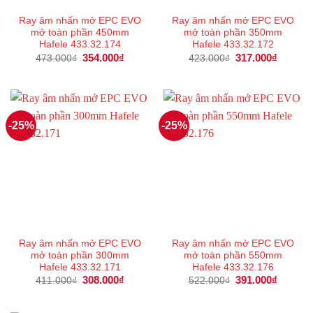
Ray âm nhấn mở EPC EVO
Ray âm nhấn mở EPC EVO
mở toàn phần 450mm
mở toàn phần 350mm
Hafele 433.32.174
Hafele 433.32.172
Giá
354.000
₫
Giá
Giá
317.000
₫
Giá
473.000
₫
423.000
₫
gốc
hiện
gốc
hiện
là:
tại
là:
tại
473.000₫.
là:
423.000₫.
là:
354.000₫.
317.000
-25%
-25%
Ray âm nhấn mở EPC EVO
Ray âm nhấn mở EPC EVO
mở toàn phần 300mm
mở toàn phần 550mm
Hafele 433.32.171
Hafele 433.32.176
Giá
308.000
₫
Giá
Giá
391.000
₫
Giá
411.000
₫
522.000
₫
gốc
hiện
gốc
hiện
là:
tại
là:
tại
411.000₫.
là:
522.000₫.
là: