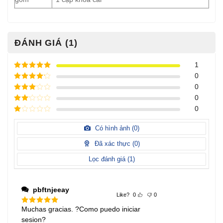
ĐÁNH GIÁ (1)
1
Được xếp
0
hạng
5
5
Được xếp
0
sao
hạng
4
5
Được
0
sao
xếp
Được
0
hạng
3
xếp
5 sao
Được
hạng
xếp
Có hình ảnh (
0
)
2
5
hạng
sao
1
Đã xác thực (
0
)
5
sao
Lọc đánh giá (
1
)
pbftnjeeay
Like?
0
0
Muchas gracias. ?Como puedo iniciar
Được xếp
hạng
5
5
sesion?