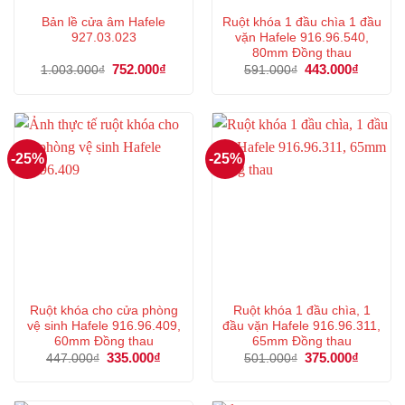
Bản lề cửa âm Hafele
Ruột khóa 1 đầu chìa 1 đầu
927.03.023
vặn Hafele 916.96.540,
80mm Đồng thau
Giá
752.000
₫
Giá
Giá
443.000
₫
Giá
1.003.000
₫
591.000
₫
gốc
hiện
gốc
hiện
là:
tại
là:
tại
1.003.000₫.
là:
591.000₫.
là:
752.000₫.
443.000
-25%
-25%
Ruột khóa cho cửa phòng
Ruột khóa 1 đầu chìa, 1
vệ sinh Hafele 916.96.409,
đầu vặn Hafele 916.96.311,
60mm Đồng thau
65mm Đồng thau
Giá
335.000
₫
Giá
Giá
375.000
₫
Giá
447.000
₫
501.000
₫
gốc
hiện
gốc
hiện
là:
tại
là:
tại
447.000₫.
là:
501.000₫.
là:
335.000₫.
375.000