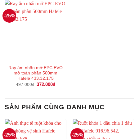
308.000₫.
391.000
-25%
Ray âm nhấn mở EPC EVO
mở toàn phần 500mm
Hafele 433.32.175
Giá
372.000
₫
Giá
497.000
₫
gốc
hiện
là:
tại
497.000₫.
là:
372.000₫.
SẢN PHẨM CÙNG DANH MỤC
-25%
-25%