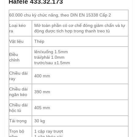
Hafele 433.32.173
60.000 chu kỳ chức năng, theo DIN EN 15338 Cấp 2
Loại kéo
Mở toàn phần có cơ chế đóng giảm chấn và tự
ra
động được tích hợp trong thanh treo tủ
Vật liệu
Thép
lên/xuống 1.5mm
Điều
trái/phải 1.0mm
chỉnh
trước/sau ±1.5mm
Chiều dài
400 mm
ray
Chiều dài
390 mm
ngăn kéo
Chiều dài
405 mm
hộc tủ
Tải trọng
30 kg
Trọn bộ
1 cặp ray trượt
gồm
1 cặp khóa cài