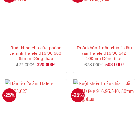
Ruột khóa cho cửa phòng
Ruột khóa 1 đầu chìa 1 đầu
vệ sinh Hafele 916.96.688,
vặn Hafele 916.96.542,
65mm Đồng thau
100mm Đồng thau
Giá
320.000
₫
Giá
Giá
508.000
₫
Giá
427.000
₫
678.000
₫
gốc
hiện
gốc
hiện
là:
tại
là:
tại
427.000₫.
là:
678.000₫.
là:
320.000₫.
508.000
-25%
-25%