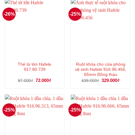
-26%
-25%
Thẻ từ lớn Hafele
Ruột khóa cho cửa phòng
917.80.739
vệ sinh Hafele 916.96.456,
65mm Đồng thau
Giá
72.000
₫
Giá
Giá
329.000
₫
Giá
97.000
₫
439.000
₫
gốc
hiện
gốc
hiện
là:
tại
là:
tại
97.000₫.
là:
439.000₫.
là:
72.000₫.
329.000
-25%
-25%