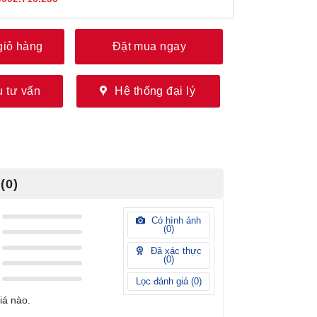
giỏ hàng
Đặt mua ngay
 tư vấn
Hệ thống đại lý
(0)
Có hình ảnh
(
0
)
Đã xác thực
(
0
)
Lọc đánh giá (
0
)
iá nào.