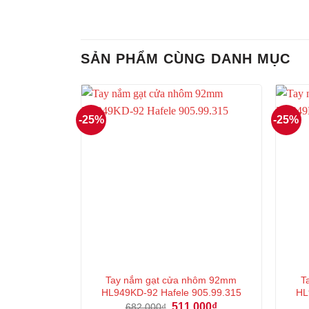
SẢN PHẨM CÙNG DANH MỤC
-25%
-25%
Tay nắm gạt cửa nhôm 92mm
T
HL949KD-92 Hafele 905.99.315
HL
Giá
Giá
511.000
₫
682.000
₫