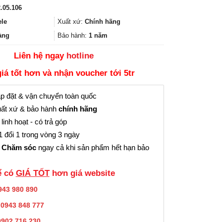
gốc
hiện
.05.106
là:
tại
22.000₫.
là:
ele
Xuất xứ:
Chính hãng
16.000₫.
àng
Bảo hành:
1 năm
Liên hệ ngay
hotline
giá tốt hơn và nhận voucher tới 5tr
p đặt & vận chuyển toàn quốc
ất xứ & bảo hành
chính hãng
linh hoạt - có trả góp
 đổi 1 trong vòng 3 ngày
 Chăm sóc
ngay cả khi sản phẩm hết hạn bảo
̉ có
GIÁ TỐT
hơn giá website
943 980 890
:
0943 848 777
0902.716.230