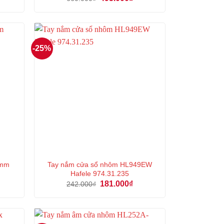
ện
gốc
hiện
là:
tại
660.000₫.
là:
9.000₫.
495.000₫.
-25%
5mm
Tay nắm cửa sổ nhôm HL949EW
Hafele 974.31.235
Giá
Giá
181.000
₫
242.000
₫
n
gốc
hiện
là:
tại
242.000₫.
là:
000₫.
181.000₫.