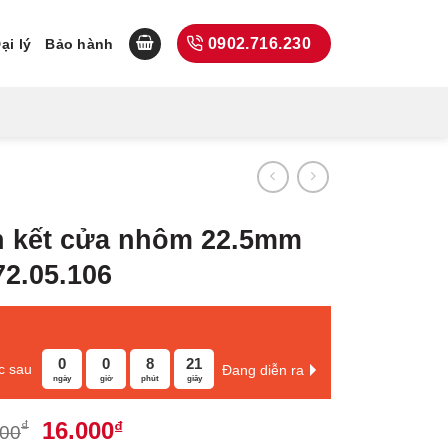
0902.716.230
ại lý
Bảo hành
ên kết cửa nhôm 22.5mm
72.05.106
0
0
8
20
c sau
Đang diễn ra
ngày
giờ
phút
giây
Giá
Giá
16.000
₫
₫
000