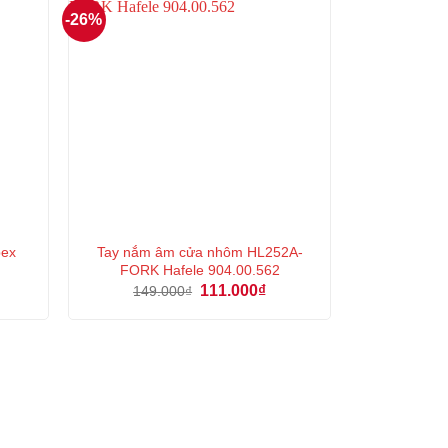
-26%
pex
Tay nắm âm cửa nhôm HL252A-
FORK Hafele 904.00.562
á
Giá
Giá
111.000
₫
149.000
₫
ện
gốc
hiện
là:
tại
149.000₫.
là:
3.000₫.
111.000₫.