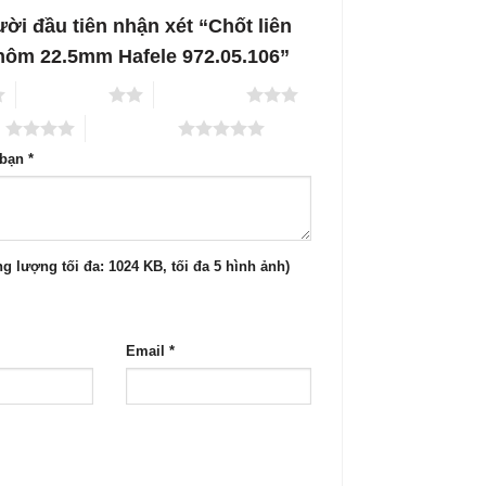
ời đầu tiên nhận xét “Chốt liên
 nhôm 22.5mm Hafele 972.05.106”
2 trên 5 sao
3 trên 5 sao
o
5 trên 5 sao
 bạn
*
g lượng tối đa: 1024 KB, tối đa 5 hình ảnh)
Email
*