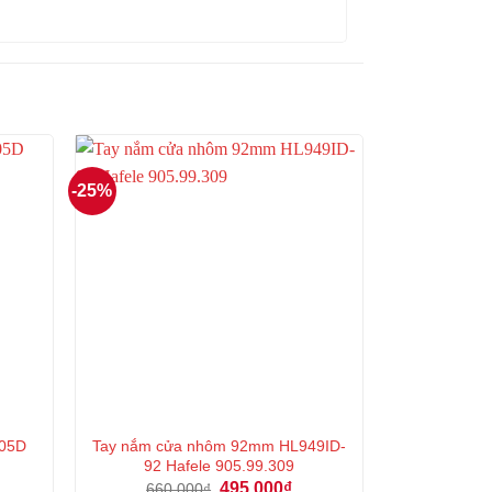
-25%
005D
Tay nắm cửa nhôm 92mm HL949ID-
92 Hafele 905.99.309
á
Giá
Giá
495.000
₫
660.000
₫