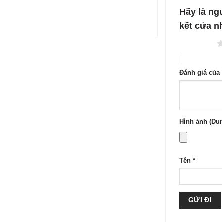
1
5
Hãy là ngư
sao
kết cửa
1 trên 5 sao
4 trên 5 sa
Đánh giá của
Hình ảnh (Dun
Tên
*