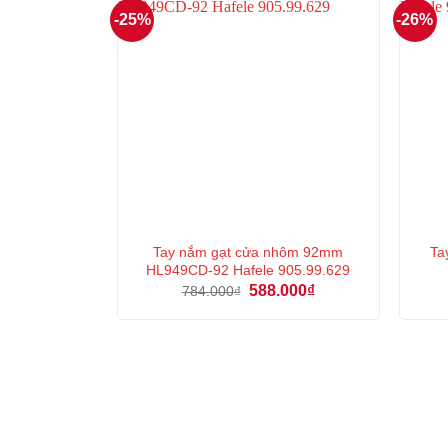
-25%
-26%
Tay nắm gạt cửa nhôm 92mm
Ta
HL949CD-92 Hafele 905.99.629
Giá
Giá
588.000
₫
784.000
₫
gốc
hiện
là:
tại
784.000₫.
là:
588.000₫.