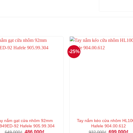
-25%
ay nắm gạt cửa nhôm 92mm
Tay nắm kéo cửa nhôm HL1
949ED-92 Hafele 905.99.304
Hafele 904.00.612
Giá
Giá
Giá
Gi
486.000
₫
699.000
₫
649.000
₫
932.000
₫