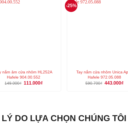
-25%
y nắm âm cửa nhôm HL252A
Tay nắm cửa nhôm Unica A
Hafele 904.00.552
Hafele 972.05.088
Giá
Giá
Giá
Gi
111.000
₫
443.000
₫
149.000
₫
590.700
₫
gốc
hiện
gốc
hi
là:
tại
là:
tại
149.000₫.
là:
590.700₫.
là:
111.000₫.
44
LÝ DO LỰA CHỌN CHÚNG TÔI