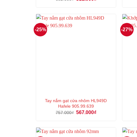
gốc
hiện
là:
tại
682.000₫.
là:
511.000₫.
-25%
-27%
Tay nắm gạt cửa nhôm HL949D
Hafele 905.99.639
Giá
Giá
567.000
₫
757.000
₫
gốc
hiện
là:
tại
757.000₫.
là:
567.000₫.