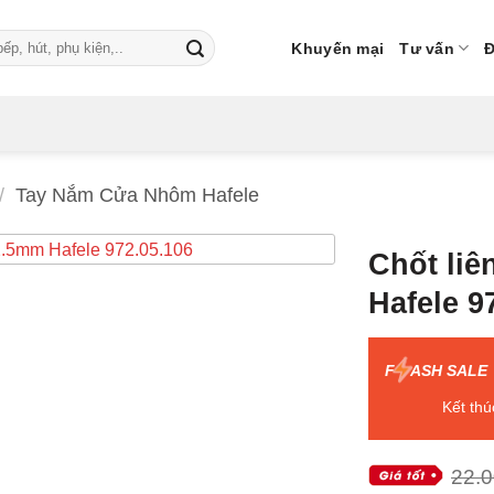
Khuyến mại
Tư vấn
Đ
/
Tay Nắm Cửa Nhôm Hafele
Chốt li
Hafele 9
F
ASH SALE
Kết thú
22.