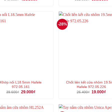
gốc
hiện
gốc
hi
là:
tại
là:
tại
649.000₫.
là:
932.000₫.
là:
486.000₫.
69
-28%
Khớp nối L18.5mm Hafele
Chốt liên kết cửa nhôm 19.
972.05.161
Hafele 972.05.226
Giá
Giá
Giá
Giá
29.000
₫
19.000
₫
39.600
₫
26.400
₫
gốc
hiện
gốc
hiệ
là:
tại
là:
tại
39.600₫.
là:
26.400₫.
là:
29.000₫.
19.