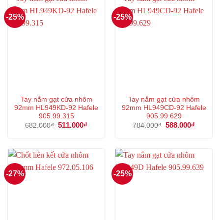
-25%
-25%
Tay nắm gạt cửa nhôm
Tay nắm gạt cửa nhôm
92mm HL949KD-92 Hafele
92mm HL949CD-92 Hafele
905.99.315
905.99.629
Giá
511.000
₫
Giá
Giá
588.000
₫
Giá
682.000
₫
784.000
₫
gốc
hiện
gốc
hiện
là:
tại
là:
tại
682.000₫.
là:
784.000₫.
là:
511.000₫.
588.000
-27%
-25%