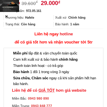
Giá
Giá
29.000
₫
₫
39.600
gốc
hiện
Mã sản phẩm:
972.05.161
là:
tại
✕
39.600₫.
là:
Thương hiệu:
Hafele
Xuất xứ:
Chính hãng
29.000₫.
Trạng thái:
Còn hàng
Bảo hành:
1 năm
Liên hệ ngay
hotline
để có giá tốt hơn và nhận voucher tới 5tr
Miễn phí
lắp đặt & vận chuyển toàn quốc
Cam kết xuất xứ & bảo hành
chính hãng
Thanh toán linh hoạt - có trả góp
Bảo hành
1 đổi 1 trong vòng 3 ngày
Sửa chữa, Chăm sóc
ngay cả khi sản phẩm hết hạn
bảo hành.
Liên hệ để có
GIÁ TỐT
hơn giá website
Miền Bắc:
0943 980 890
Miền Trung:
0943 848 777