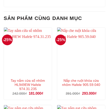
SẢN PHẨM CÙNG DANH MỤC
-25%
-25%
Tay nắm cửa sổ nhôm
Nắp che ruột khóa cửa
HL949EW Hafele
nhôm Hafele 905.59.040
974.31.235
Giá
181.000
₫
Giá
Giá
293.000
₫
Giá
242.000
₫
391.000
₫
gốc
hiện
gốc
hiện
là:
tại
là:
tại
242.000₫.
là:
391.000₫.
là:
181.000₫.
293.000