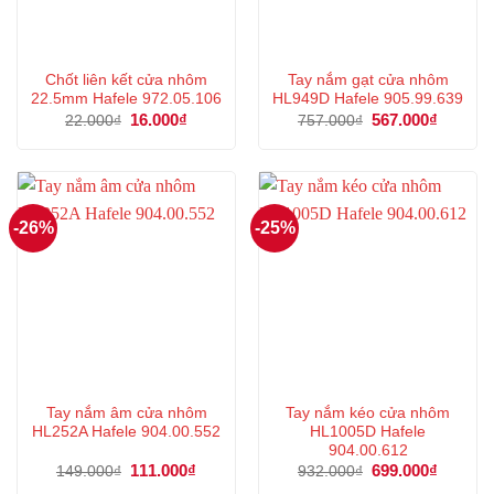
Chốt liên kết cửa nhôm
Tay nắm gạt cửa nhôm
22.5mm Hafele 972.05.106
HL949D Hafele 905.99.639
Giá
16.000
₫
Giá
Giá
567.000
₫
Giá
22.000
₫
757.000
₫
gốc
hiện
gốc
hiện
là:
tại
là:
tại
22.000₫.
là:
757.000₫.
là:
16.000₫.
567.000
-26%
-25%
Tay nắm âm cửa nhôm
Tay nắm kéo cửa nhôm
HL252A Hafele 904.00.552
HL1005D Hafele
904.00.612
Giá
111.000
₫
Giá
Giá
699.000
₫
Giá
149.000
₫
932.000
₫
gốc
hiện
gốc
hiện