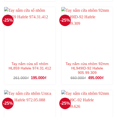
là:
tại
là:
tại
149.000₫.
là:
932.000₫.
là:
111.000₫.
699.000
-25%
-25%
Tay nắm cửa sổ nhôm
Tay nắm cửa nhôm 92mm
HL859 Hafele 974.31.412
HL949ID-92 Hafele
905.99.309
Giá
195.000
₫
Giá
Giá
495.000
₫
Giá
261.000
₫
660.000
₫
gốc
hiện
gốc
hiện
là:
tại
là:
tại
261.000₫.
là:
660.000₫.
là:
195.000₫.
495.000
-25%
-25%