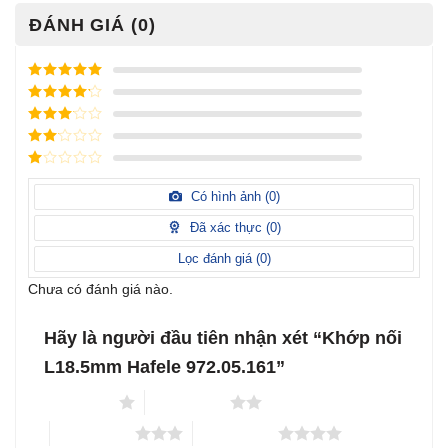
ĐÁNH GIÁ (0)
Được xếp
hạng
5
5
Được xếp
sao
hạng
4
5
Được
sao
xếp
Được
hạng
3
xếp
5 sao
Được
hạng
xếp
Có hình ảnh (
0
)
2
5
hạng
sao
1
Đã xác thực (
0
)
5
sao
Lọc đánh giá (
0
)
Chưa có đánh giá nào.
Hãy là người đầu tiên nhận xét “Khớp nối
L18.5mm Hafele 972.05.161”
1 trên 5 sao
2 trên 5 sao
3 trên 5 sao
4 trên 5 sao