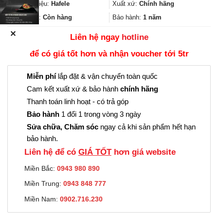
135.000₫.
là:
Thương hiệu:
Hafele
Xuất xứ:
Chính hãng
101.000₫.
Trạng thái:
Còn hàng
Bảo hành:
1 năm
✕
Liên hệ ngay
hotline
để có giá tốt hơn và nhận voucher tới 5tr
Miễn phí
lắp đặt & vận chuyển toàn quốc
Cam kết xuất xứ & bảo hành
chính hãng
Thanh toán linh hoạt - có trả góp
Bảo hành
1 đổi 1 trong vòng 3 ngày
Sửa chữa, Chăm sóc
ngay cả khi sản phẩm hết hạn
bảo hành.
Liên hệ để có
GIÁ TỐT
hơn giá website
Miền Bắc:
0943 980 890
Miền Trung:
0943 848 777
Miền Nam:
0902.716.230