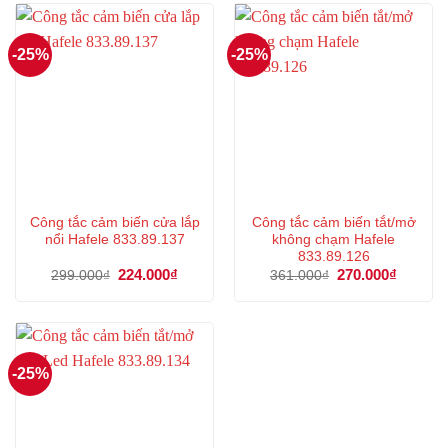
202.000₫.
218.000
-25%
-25%
Công tắc cảm biến cửa lắp
Công tắc cảm biến tắt/mở
nổi Hafele 833.89.137
không chạm Hafele
833.89.126
Giá
224.000
₫
Giá
Giá
270.000
₫
Giá
299.000
₫
361.000
₫
gốc
hiện
gốc
hiện
là:
tại
là:
tại
299.000₫.
là:
361.000₫.
là:
224.000₫.
270.000
-25%