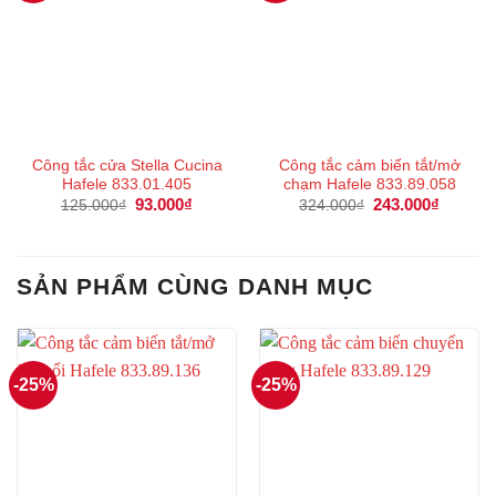
Công tắc cửa Stella Cucina
Công tắc cảm biến tắt/mở
Hafele 833.01.405
chạm Hafele 833.89.058
Giá
93.000
₫
Giá
Giá
243.000
₫
Giá
125.000
₫
324.000
₫
gốc
hiện
gốc
hiện
là:
tại
là:
tại
125.000₫.
là:
324.000₫.
là:
93.000₫.
243.000
SẢN PHẨM CÙNG DANH MỤC
-25%
-25%