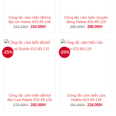
Công tắc cảm biến tắt/mở
Công tắc cảm biến chuyển
lắp nổi Hafele 833.89.136
động Hafele 833.89.129
Giá
234.000
₫
Giá
Giá
288.000
₫
Giá
313.200
₫
385.000
₫
gốc
hiện
gốc
hiện
là:
tại
là:
tại
313.200₫.
là:
385.000₫.
là:
234.000₫.
288.000
-25%
-25%
Công tắc cảm biến tắt/mở
Công tắc cảm biến cửa
đèn Led Hafele 833.89.135
Hafele 833.89.128
Giá
202.000
₫
Giá
Giá
218.000
₫
Giá
270.000
₫
291.600
₫
gốc
hiện
gốc
hiện
là:
tại
là:
tại
270.000₫.
là:
291.600₫.
là: