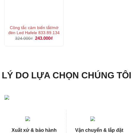
Công tắc cảm biến tắt/mở
đèn Led Hafele 833.89.134
Giá
243.000
₫
Giá
324.000
₫
gốc
hiện
là:
tại
324.000₫.
là:
243.000₫.
LÝ DO LỰA CHỌN CHÚNG TÔI
Xuất xứ & bảo hành
Vận chuyển & lắp đặt