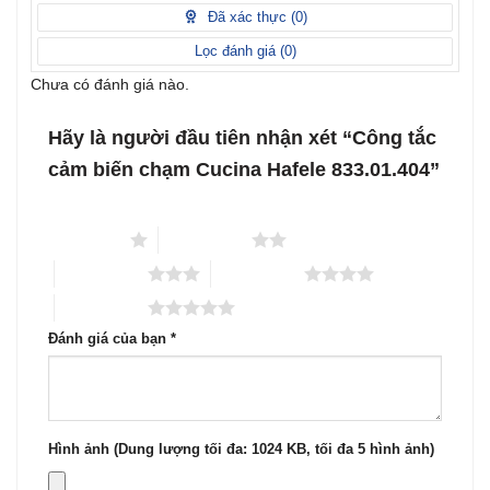
1
Đã xác thực (
0
)
5
sao
Lọc đánh giá (
0
)
Chưa có đánh giá nào.
Hãy là người đầu tiên nhận xét “Công tắc
cảm biến chạm Cucina Hafele 833.01.404”
1 trên 5 sao
2 trên 5 sao
3 trên 5 sao
4 trên 5 sao
5 trên 5 sao
Đánh giá của bạn
*
Hình ảnh (Dung lượng tối đa: 1024 KB, tối đa 5 hình ảnh)