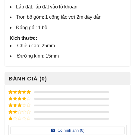
Lắp đặt: lắp đặt vào lỗ khoan
Trọn bộ gồm: 1 công tắc với 2m dây dẫn
Đóng gói: 1 bộ
Kích thước:
Chiều cao: 25mm
Đường kính: 15mm
ĐÁNH GIÁ (0)
Được xếp
hạng
5
5
Được xếp
sao
hạng
4
5
Được
sao
xếp
Được
hạng
3
xếp
5 sao
Được
hạng
xếp
Có hình ảnh (
0
)
2
5
hạng
sao