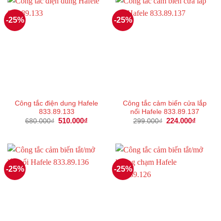
-25%
-25%
Công tắc điện dung Hafele
Công tắc cảm biến cửa lắp
833.89.133
nổi Hafele 833.89.137
Giá
510.000
₫
Giá
Giá
224.000
₫
Giá
680.000
₫
299.000
₫
gốc
hiện
gốc
hiện
là:
tại
là:
tại
680.000₫.
là:
299.000₫.
là:
510.000₫.
224.000
-25%
-25%