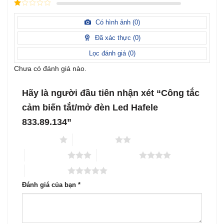
Được
hạng
3
xếp
5 sao
Được
hạng
xếp
Có hình ảnh (
0
)
2
5
hạng
sao
1
Đã xác thực (
0
)
5
sao
Lọc đánh giá (
0
)
Chưa có đánh giá nào.
Hãy là người đầu tiên nhận xét “Công tắc
cảm biến tắt/mở đèn Led Hafele
833.89.134”
1 trên 5 sao
2 trên 5 sao
3 trên 5 sao
4 trên 5 sao
5 trên 5 sao
Đánh giá của bạn
*