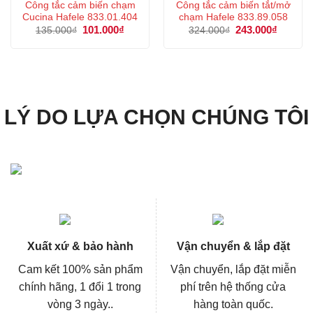
Công tắc cảm biến chạm
Công tắc cảm biến tắt/mở
Cucina Hafele 833.01.404
chạm Hafele 833.89.058
Giá
101.000
₫
Giá
Giá
243.000
₫
Giá
135.000
₫
324.000
₫
gốc
hiện
gốc
hiện
là:
tại
là:
tại
135.000₫.
là:
324.000₫.
là:
101.000₫.
243.000
LÝ DO LỰA CHỌN CHÚNG TÔI
Xuất xứ & bảo hành
Vận chuyển & lắp đặt
Cam kết 100% sản phẩm
Vận chuyển, lắp đặt miễn
chính hãng, 1 đổi 1 trong
phí trên hệ thống cửa
vòng 3 ngày..
hàng toàn quốc.