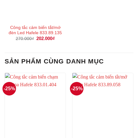
Công tắc cảm biến tắt/mở
đèn Led Hafele 833.89.135
Giá
202.000
₫
Giá
270.000
₫
gốc
hiện
là:
tại
270.000₫.
là:
202.000₫.
SẢN PHẨM CÙNG DANH MỤC
-25%
-25%