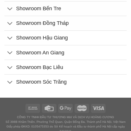
Showroom Bến Tre
Showroom Đồng Tháp
Showroom Hậu Giang
Showroom An Giang
Showroom Bạc Liêu
Showroom Sóc Trăng
CÔNG TY TNHH ĐẦU TƯ THƯƠNG MẠI VÀ DỊCH VỤ HOÀNG CƯƠNG
Số 398B Khâm Thiên, Phường Thổ Quan, Quận Đống Đa, Thành phố Hà Nội, Việt Nam
Giấy phép ĐKKD: 0105475353 do Sở Kế hoạch và Đầu tư thành phố Hà Nội cấp ngày