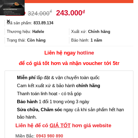
Giá
Giá
243.000
₫
₫
324.000
gốc
hiện
✕
Mã sản phẩm:
833.89.134
là:
tại
324.000₫.
là:
Thương hiệu:
Hafele
Xuất xứ:
Chính hãng
243.000₫.
Trạng thái:
Còn hàng
Bảo hành:
1 năm
Liên hệ ngay
hotline
để có giá tốt hơn và nhận voucher tới 5tr
Miễn phí
lắp đặt & vận chuyển toàn quốc
Cam kết xuất xứ & bảo hành
chính hãng
Thanh toán linh hoạt - có trả góp
Bảo hành
1 đổi 1 trong vòng 3 ngày
Sửa chữa, Chăm sóc
ngay cả khi sản phẩm hết hạn
bảo hành.
Liên hệ để có
GIÁ TỐT
hơn giá website
Miền Bắc:
0943 980 890