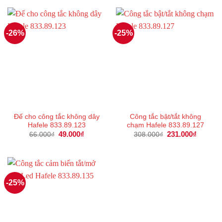
291.600₫.
là:
385.000₫.
là:
218.000₫.
288.000
-26%
-25%
Đế cho công tắc không dây
Công tắc bật/tắt không
Hafele 833.89.123
chạm Hafele 833.89.127
Giá
49.000
₫
Giá
Giá
231.000
₫
Giá
66.000
₫
308.000
₫
gốc
hiện
gốc
hiện
là:
tại
là:
tại
66.000₫.
là:
308.000₫.
là:
49.000₫.
231.000
-25%