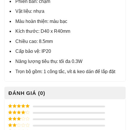
Phiên bản: chạm
Vật liệu: nhựa
Màu hoàn thiện: màu bạc
Kích thước: D40 x R40mm
Chiều cao: 8.5mm
Cấp bảo vệ: IP20
Năng lượng tiêu thụ: tối đa 0.3W
Trọn bộ gồm: 1 công tắc, vít & keo dán để lắp đặt
ĐÁNH GIÁ (0)
Được xếp
hạng
5
5
Được xếp
sao
hạng
4
5
Được
sao
xếp