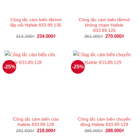
Công tắc cảm biến tắt/mở
Công tắc cảm biến tắt/mở
lắp nổi Hafele 833.89.136
không chạm Hafele
833.89.126
Giá
234.000
₫
Giá
Giá
270.000
₫
Giá
313.200
₫
361.000
₫
gốc
hiện
gốc
hiện
là:
tại
là:
tại
313.200₫.
là:
361.000₫.
là:
234.000₫.
270.000
-25%
-25%
Công tắc cảm biến cửa
Công tắc cảm biến chuyển
Hafele 833.89.128
động Hafele 833.89.129
Giá
218.000
₫
Giá
Giá
288.000
₫
Giá
291.600
₫
385.000
₫
gốc
hiện
gốc
hiện
là:
tại
là:
tại