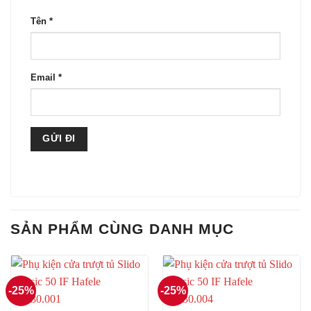
Tên
*
Email
*
SẢN PHẨM CÙNG DANH MỤC
-25%
-25%