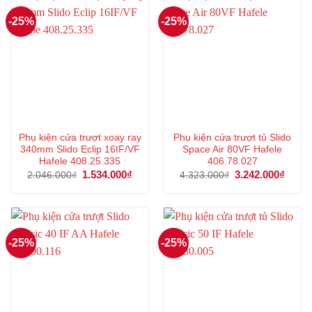
-25%
-25%
Phụ kiện cửa trượt xoay ray
Phụ kiện cửa trượt tủ Slido
340mm Slido Eclip 16IF/VF
Space Air 80VF Hafele
Hafele 408.25.335
406.78.027
Giá
1.534.000
₫
Giá
Giá
3.242.000
₫
Giá
2.046.000
₫
4.323.000
₫
gốc
hiện
gốc
hiện
là:
tại
là:
tại
2.046.000₫.
là:
4.323.000₫.
là:
1.534.000₫.
3.242
-25%
-25%