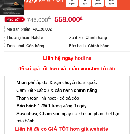
Kết thúc sau
F
ASH SALE
ngày
giờ
phút
giây
Giá
Giá
558.000
₫
₫
745.000
✕
gốc
hiện
Mã sản phẩm:
401.30.002
là:
tại
745.000₫.
là:
Thương hiệu:
Hafele
Xuất xứ:
Chính hãng
558.000₫.
Trạng thái:
Còn hàng
Bảo hành:
Chính hãng
Liên hệ ngay
hotline
để có giá tốt hơn và nhận voucher tới 5tr
Miễn phí
lắp đặt & vận chuyển toàn quốc
Cam kết xuất xứ & bảo hành
chính hãng
Thanh toán linh hoạt - có trả góp
Bảo hành
1 đổi 1 trong vòng 3 ngày
Sửa chữa, Chăm sóc
ngay cả khi sản phẩm hết hạn
bảo hành.
Liên hệ để có
GIÁ TỐT
hơn giá website