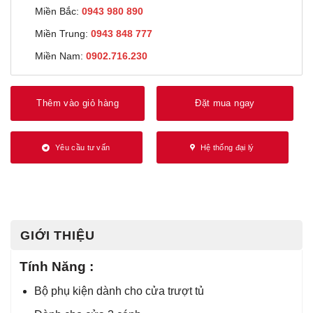
Miền Bắc:
0943 980 890
Miền Trung:
0943 848 777
Miền Nam:
0902.716.230
Thêm vào giỏ hàng
Đặt mua ngay
Yêu cầu tư vấn
Hệ thống đại lý
GIỚI THIỆU
Tính Năng :
Bộ phụ kiện dành cho cửa trượt tủ