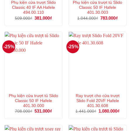
Phụ kiện cửa trượt Slido
Phụ kiện cửa trượt tủ Slido
Classic 40 IF AA Hafele
Classic 50 IF Hafele
494.00.110
401.30.003
Giá
381.000
₫
Giá
Giá
783.000
₫
Giá
509.000
₫
1.044.000
₫
gốc
hiện
gốc
hiện
là:
tại
là:
tại
509.000₫.
là:
1.044.000₫.
là:
381.000₫.
783.00
-25%
-25%
Phụ kiện cửa trượt tủ Slido
Ray trượt cho cửa trượt
Classic 50 IF Hafele
Slido Fold 20VF Hafele
401.30.000
401.30.608
Giá
531.000
₫
Giá
Giá
1.080.000
₫
Giá
708.000
₫
1.441.000
₫
gốc
hiện
gốc
hiện
là:
tại
là:
tại
708.000₫.
là:
1.441.000₫.
là:
531.000₫.
1.080