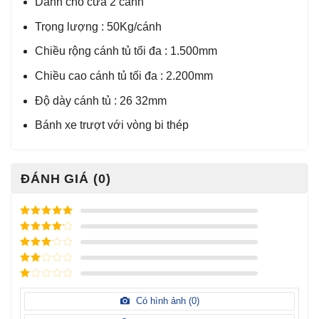
Dành cho cửa 2 cánh
Trọng lượng : 50Kg/cánh
Chiều rộng cánh tủ tối đa : 1.500mm
Chiều cao cánh tủ tối đa : 2.200mm
Độ dày cánh tủ : 26 32mm
Bánh xe trượt với vòng bi thép
ĐÁNH GIÁ (0)
Được xếp
hạng
5
5
Được xếp
sao
hạng
4
5
Được
sao
xếp
Được
hạng
3
xếp
5 sao
Được
hạng
xếp
Có hình ảnh (
0
)
2
5
hạng
sao
1