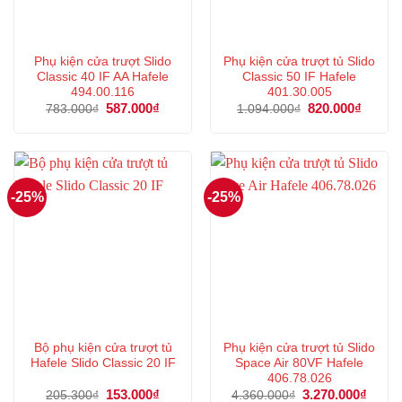
Phụ kiện cửa trượt Slido
Phụ kiện cửa trượt tủ Slido
Classic 40 IF AA Hafele
Classic 50 IF Hafele
494.00.116
401.30.005
Giá
587.000
₫
Giá
Giá
820.000
₫
Giá
783.000
₫
1.094.000
₫
gốc
hiện
gốc
hiện
là:
tại
là:
tại
783.000₫.
là:
1.094.000₫.
là:
587.000₫.
820.00
-25%
-25%
Bộ phụ kiện cửa trượt tủ
Phụ kiện cửa trượt tủ Slido
Hafele Slido Classic 20 IF
Space Air 80VF Hafele
406.78.026
Giá
153.000
₫
Giá
Giá
3.270.000
₫
Giá
205.300
₫
4.360.000
₫