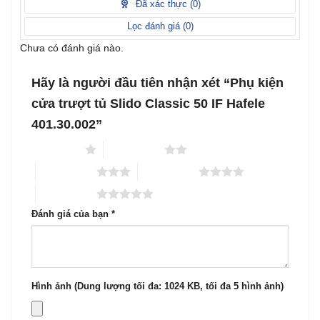
Đã xác thực (
0
)
5
sao
Lọc đánh giá (
0
)
Chưa có đánh giá nào.
Hãy là người đầu tiên nhận xét “Phụ kiện
cửa trượt tủ Slido Classic 50 IF Hafele
401.30.002”
1 trên 5 sao
2 trên 5 sao
3 trên 5 sao
4 trên 5 sao
5 trên 5 sao
Đánh giá của bạn
*
Hình ảnh (Dung lượng tối đa: 1024 KB, tối đa 5 hình ảnh)