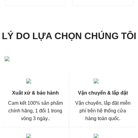
gốc
hiện
gốc
hiện
là:
tại
là:
tại
205.300₫.
là:
4.360.000₫.
là:
153.000₫.
3.270
LÝ DO LỰA CHỌN CHÚNG TÔI
Xuất xứ & bảo hành
Vận chuyển & lắp đặt
Cam kết 100% sản phẩm
Vận chuyển, lắp đặt miễn
chính hãng, 1 đổi 1 trong
phí trên hệ thống cửa
vòng 3 ngày..
hàng toàn quốc.