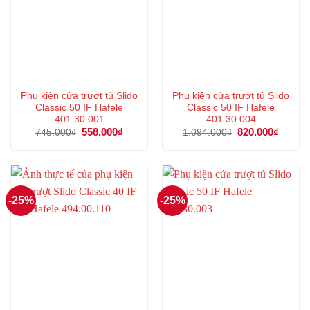
Phụ kiện cửa trượt tủ Slido
Phụ kiện cửa trượt tủ Slido
Classic 50 IF Hafele
Classic 50 IF Hafele
401.30.001
401.30.004
Giá
558.000
₫
Giá
Giá
820.000
₫
Giá
745.000
₫
1.094.000
₫
gốc
hiện
gốc
hiện
là:
tại
là:
tại
745.000₫.
là:
1.094.000₫.
là:
558.000₫.
820.00
-25%
-25%