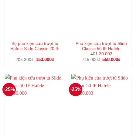
Bộ phụ kiện cửa trượt tủ
Phụ kiện cửa trượt tủ Slido
Hafele Slido Classic 20 IF
Classic 50 IF Hafele
401.30.002
Giá
153.000
₫
Giá
Giá
558.000
₫
Giá
205.300
₫
745.000
₫
gốc
hiện
gốc
hiện
là:
tại
là:
tại
205.300₫.
là:
745.000₫.
là:
153.000₫.
558.000
-25%
-25%