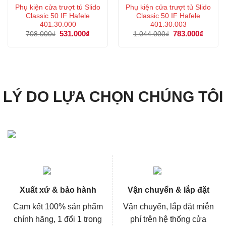
Phụ kiện cửa trượt tủ Slido
Phụ kiện cửa trượt tủ Slido
Classic 50 IF Hafele
Classic 50 IF Hafele
401.30.000
401.30.003
Giá
531.000
₫
Giá
Giá
783.000
₫
Giá
708.000
₫
1.044.000
₫
gốc
hiện
gốc
hiện
là:
tại
là:
tại
708.000₫.
là:
1.044.000₫.
là:
531.000₫.
783.00
LÝ DO LỰA CHỌN CHÚNG TÔI
Xuất xứ & bảo hành
Vận chuyển & lắp đặt
Cam kết 100% sản phẩm
Vận chuyển, lắp đặt miễn
chính hãng, 1 đổi 1 trong
phí trên hệ thống cửa