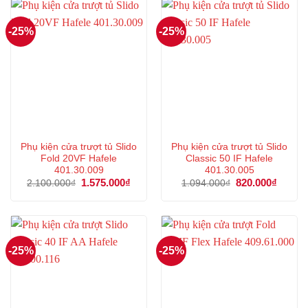
-25%
-25%
Phụ kiện cửa trượt tủ Slido
Phụ kiện cửa trượt tủ Slido
Fold 20VF Hafele
Classic 50 IF Hafele
401.30.009
401.30.005
Giá
1.575.000
₫
Giá
Giá
820.000
₫
Giá
2.100.000
₫
1.094.000
₫
gốc
hiện
gốc
hiện
là:
tại
là:
tại
2.100.000₫.
là:
1.094.000₫.
là:
1.575.000₫.
820.00
-25%
-25%