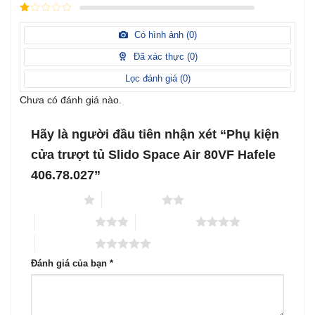
xếp
Được
hạng
3
xếp
5 sao
Được
hạng
xếp
Có hình ảnh (
0
)
2
5
hạng
sao
1
Đã xác thực (
0
)
5
sao
Lọc đánh giá (
0
)
Chưa có đánh giá nào.
Hãy là người đầu tiên nhận xét “Phụ kiện
cửa trượt tủ Slido Space Air 80VF Hafele
406.78.027”
1 trên 5 sao
2 trên 5 sao
3 trên 5 sao
4 trên 5 sao
5 trên 5 sao
Đánh giá của bạn
*