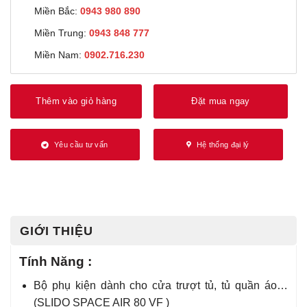
Miền Bắc:
0943 980 890
Miền Trung:
0943 848 777
Miền Nam:
0902.716.230
Thêm vào giỏ hàng
Đặt mua ngay
Yêu cầu tư vấn
Hệ thống đại lý
GIỚI THIỆU
Tính Năng :
Bộ phụ kiện dành cho cửa trượt tủ, tủ quần áo…
(SLIDO SPACE AIR 80 VF )