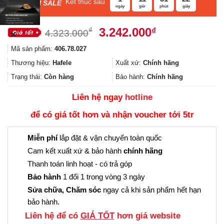
Kết thúc sau
F
ASH SALE
ngày
giờ
phút
giây
Giá
Giá
3.242.000
₫
₫
4.323.000
✕
gốc
hiện
Mã sản phẩm:
406.78.027
là:
tại
4.323.000₫.
là:
Thương hiệu:
Hafele
Xuất xứ:
Chính hãng
3.242.000₫.
Trạng thái:
Còn hàng
Bảo hành:
Chính hãng
Liên hệ ngay
hotline
để có giá tốt hơn và nhận voucher tới 5tr
Miễn phí
lắp đặt & vận chuyển toàn quốc
Cam kết xuất xứ & bảo hành
chính hãng
Thanh toán linh hoạt - có trả góp
Bảo hành
1 đổi 1 trong vòng 3 ngày
Sửa chữa, Chăm sóc
ngay cả khi sản phẩm hết hạn
bảo hành.
Liên hệ để có
GIÁ TỐT
hơn giá website