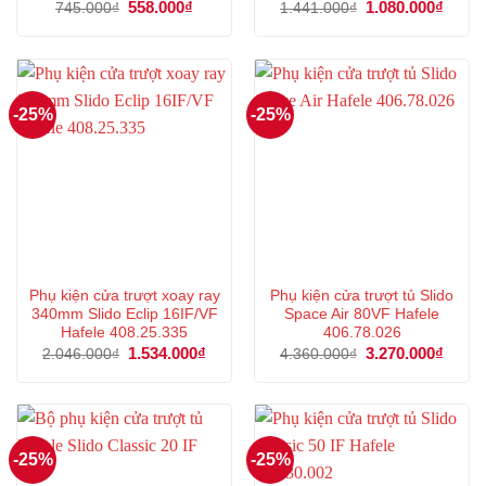
Giá
558.000
₫
Giá
Giá
1.080.000
₫
Giá
745.000
₫
1.441.000
₫
gốc
hiện
gốc
hiện
là:
tại
là:
tại
745.000₫.
là:
1.441.000₫.
là:
558.000₫.
1.080
-25%
-25%
Phụ kiện cửa trượt xoay ray
Phụ kiện cửa trượt tủ Slido
340mm Slido Eclip 16IF/VF
Space Air 80VF Hafele
Hafele 408.25.335
406.78.026
Giá
1.534.000
₫
Giá
Giá
3.270.000
₫
Giá
2.046.000
₫
4.360.000
₫
gốc
hiện
gốc
hiện
là:
tại
là:
tại
2.046.000₫.
là:
4.360.000₫.
là:
1.534.000₫.
3.270
-25%
-25%