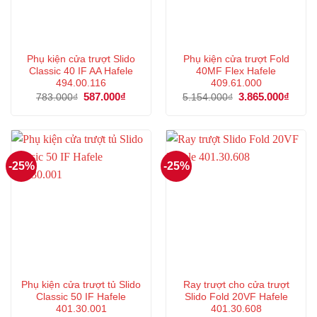
Phụ kiện cửa trượt Slido
Phụ kiện cửa trượt Fold
Classic 40 IF AA Hafele
40MF Flex Hafele
494.00.116
409.61.000
Giá
587.000
₫
Giá
Giá
3.865.000
₫
Giá
783.000
₫
5.154.000
₫
gốc
hiện
gốc
hiện
là:
tại
là:
tại
783.000₫.
là:
5.154.000₫.
là:
587.000₫.
3.865
-25%
-25%
Phụ kiện cửa trượt tủ Slido
Ray trượt cho cửa trượt
Classic 50 IF Hafele
Slido Fold 20VF Hafele
401.30.001
401.30.608