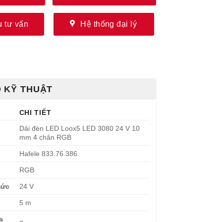
 tư vấn
Hệ thống đại lý
 KỸ THUẬT
CHI TIẾT
Dải đèn LED Loox5 LED 3080 24 V 10
mm 4 chân RGB
Hafele 833.76.386
RGB
mức
24 V
5 m
a