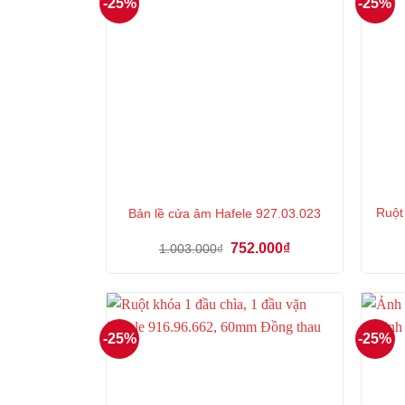
-25%
-25%
Ruột
Bản lề cửa âm Hafele 927.03.023
Giá
Giá
752.000
₫
1.003.000
₫
gốc
hiện
là:
tại
1.003.000₫.
là:
752.000₫.
-25%
-25%