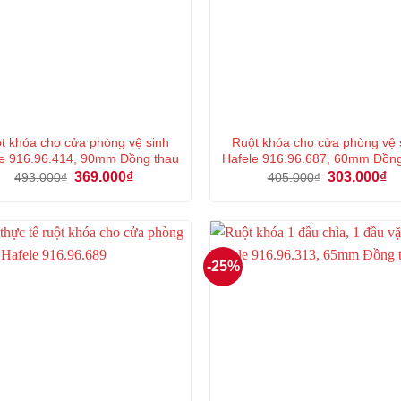
t khóa cho cửa phòng vệ sinh
Ruột khóa cho cửa phòng vệ 
e 916.96.414, 90mm Đồng thau
Hafele 916.96.687, 60mm Đồn
Giá
Giá
Giá
Gi
369.000
₫
303.000
₫
493.000
₫
405.000
₫
gốc
hiện
gốc
hi
là:
tại
là:
tại
493.000₫.
là:
405.000₫.
là:
369.000₫.
30
-25%