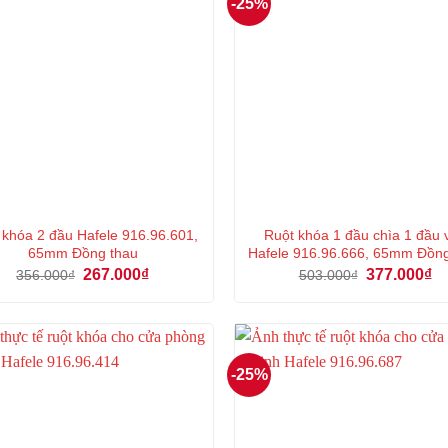
-25%
 khóa 2 đầu Hafele 916.96.601,
Ruột khóa 1 đầu chìa 1 đầu 
65mm Đồng thau
Hafele 916.96.666, 65mm Đồn
Giá
Giá
Giá
Gi
267.000
₫
377.000
₫
356.000
₫
503.000
₫
gốc
hiện
gốc
hi
là:
tại
là:
tại
356.000₫.
là:
503.000₫.
là:
267.000₫.
37
-25%