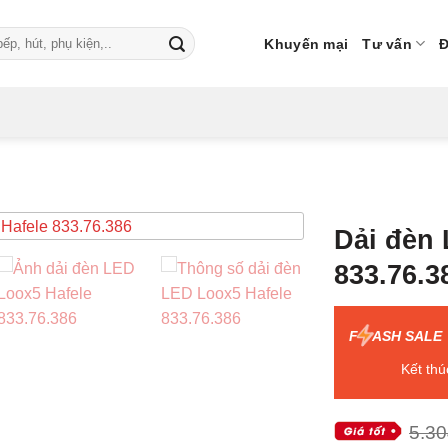
Khuyến mại
Tư vấn
Đ
Dải đèn 
833.76.3
F
ASH SALE
Kết thú
5.30