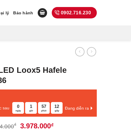
0902.716.230
ại lý
Bảo hành
LED Loox5 Hafele
86
0
1
57
11
c sau
Đang diễn ra
ngày
giờ
phút
giây
Giá
Giá
3.978.000
₫
₫
4.000