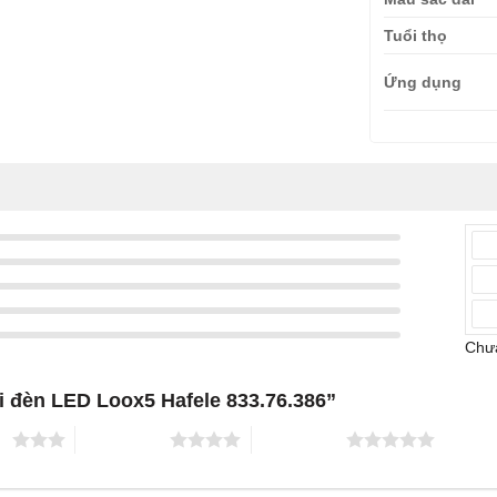
Tuổi thọ
Ứng dụng
Chưa
ải đèn LED Loox5 Hafele 833.76.386”
ao
4 trên 5 sao
5 trên 5 sao