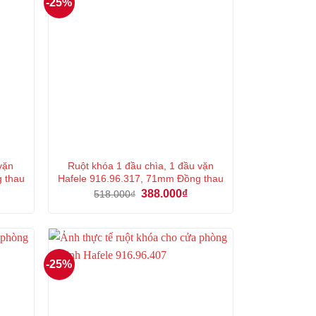
-25%
vặn
Ruột khóa 1 đầu chìa, 1 đầu vặn
g thau
Hafele 916.96.317, 71mm Đồng thau
á
Giá
Giá
388.000
₫
518.000
₫
ện
gốc
hiện
là:
tại
518.000₫.
là:
7.000₫.
388.000₫.
-25%