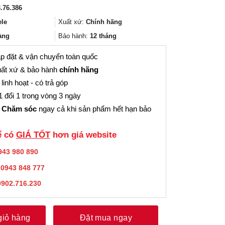
gốc
hiện
.76.386
là:
tại
5.304.000₫.
là:
ele
Xuất xứ:
Chính hãng
3.978.000₫.
àng
Bảo hành:
12 tháng
p đặt & vận chuyển toàn quốc
ất xứ & bảo hành
chính hãng
linh hoạt - có trả góp
 đổi 1 trong vòng 3 ngày
 Chăm sóc
ngay cả khi sản phẩm hết hạn bảo
̉ có
GIÁ TỐT
hơn giá website
943 980 890
:
0943 848 777
0902.716.230
giỏ hàng
Đặt mua ngay