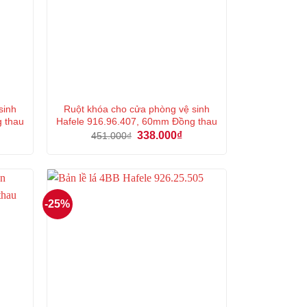
sinh
Ruột khóa cho cửa phòng vệ sinh
g thau
Hafele 916.96.407, 60mm Đồng thau
á
Giá
Giá
338.000
₫
451.000
₫
ện
gốc
hiện
là:
tại
451.000₫.
là:
3.000₫.
338.000₫.
-25%