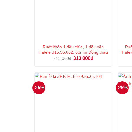
Ruột khóa 1 đầu chìa, 1 đầu vặn
Ruộ
Hafele 916.96.662, 60mm Đồng thau
Hafel
Giá
Giá
313.000
₫
418.000
₫
gốc
hiện
là:
tại
418.000₫.
là:
313.000₫.
-25%
-25%