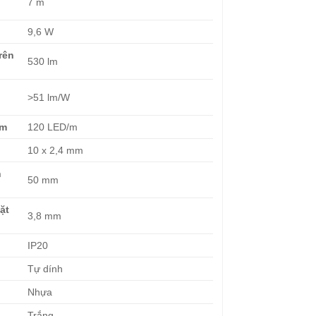
7 m
9,6 W
rên
530 lm
>51 lm/W
/m
120 LED/m
i
10 x 2,4 mm
n
50 mm
ặt
3,8 mm
ệ
IP20
Tự dính
Nhựa
Trắng