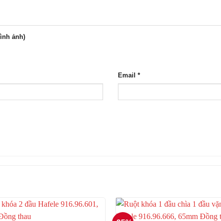
hình ảnh)
Email
*