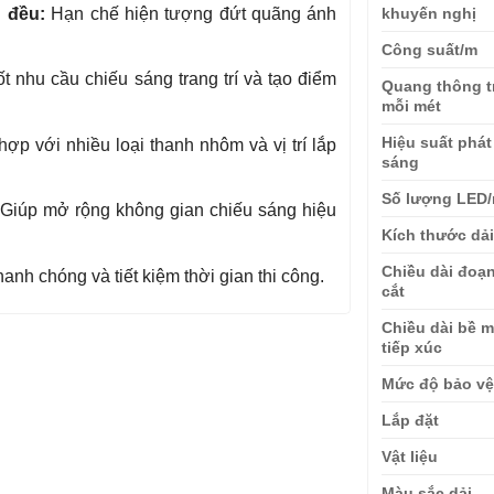
 đều:
Hạn chế hiện tượng đứt quãng ánh
khuyến nghị
Công suất/m
 nhu cầu chiếu sáng trang trí và tạo điểm
Quang thông t
mỗi mét
Hiệu suất phát
ợp với nhiều loại thanh nhôm và vị trí lắp
sáng
Số lượng LED
Giúp mở rộng không gian chiếu sáng hiệu
Kích thước dả
Chiều dài đoạ
anh chóng và tiết kiệm thời gian thi công.
cắt
Chiều dài bề m
tiếp xúc
Mức độ bảo v
Lắp đặt
Vật liệu
Màu sắc dải