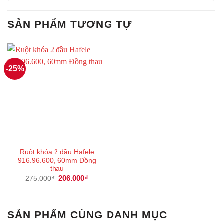
SẢN PHẨM TƯƠNG TỰ
-25%
Ruột khóa 2 đầu Hafele
916.96.600, 60mm Đồng
thau
Giá
206.000
₫
Giá
275.000
₫
gốc
hiện
là:
tại
275.000₫.
là:
206.000₫.
SẢN PHẨM CÙNG DANH MỤC