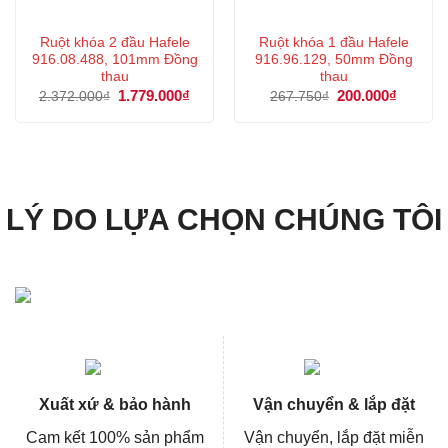
Ruột khóa 2 đầu Hafele
Ruột khóa 1 đầu Hafele
916.08.488, 101mm Đồng
916.96.129, 50mm Đồng
thau
thau
Giá
1.779.000
₫
Giá
Giá
200.000
₫
Giá
2.372.000
₫
267.750
₫
gốc
hiện
gốc
hiện
là:
tại
là:
tại
2.372.000₫.
là:
267.750₫.
là:
1.779.000₫.
200.000
LÝ DO LỰA CHỌN CHÚNG TÔI
Xuất xứ & bảo hành
Vận chuyển & lắp đặt
Cam kết 100% sản phẩm
Vận chuyển, lắp đặt miễn