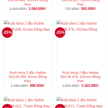
916.08.448, 101mm Đồng
916.00.007, 63mm Đồng
thau
thau
Giá
1.064.000
₫
Giá
Giá
552.000
₫
Giá
1.419.000
₫
737.000
₫
gốc
hiện
gốc
hiện
là:
tại
là:
tại
1.419.000₫.
là:
737.000₫.
là:
1.064.000₫.
552.000
-25%
-25%
Ruột khóa 2 đầu Hafele
Ruột khóa 2 đầu Hafele
916.00.068, 81mm Đồng
916.08.478, 101mm Đồng
thau
thau
Giá
866.000
₫
Giá
Giá
1.163.000
₫
Giá
1.155.000
₫
1.551.000
₫
gốc
hiện
gốc
hiện
là:
tại
là:
tại
1.155.000₫.
là:
1.551.000₫.
là:
866.000₫.
1.163