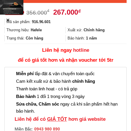
Giá
Giá
267.000
₫
₫
356.000
gốc
hiện
✕
Mã sản phẩm:
916.96.601
là:
tại
356.000₫.
là:
Thương hiệu:
Hafele
Xuất xứ:
Chính hãng
267.000₫.
Trạng thái:
Còn hàng
Bảo hành:
1 năm
Liên hệ ngay
hotline
để có giá tốt hơn và nhận voucher tới 5tr
Miễn phí
lắp đặt & vận chuyển toàn quốc
Cam kết xuất xứ & bảo hành
chính hãng
Thanh toán linh hoạt - có trả góp
Bảo hành
1 đổi 1 trong vòng 3 ngày
Sửa chữa, Chăm sóc
ngay cả khi sản phẩm hết hạn
bảo hành.
Liên hệ để có
GIÁ TỐT
hơn giá website
Miền Bắc:
0943 980 890