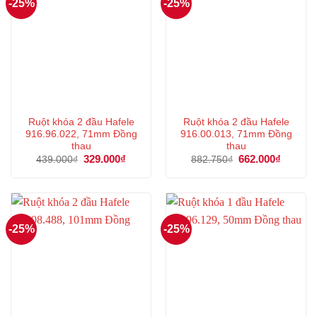
-25%
-25%
Ruột khóa 2 đầu Hafele
Ruột khóa 2 đầu Hafele
916.96.022, 71mm Đồng
916.00.013, 71mm Đồng
thau
thau
Giá
329.000
₫
Giá
Giá
662.000
₫
Giá
439.000
₫
882.750
₫
gốc
hiện
gốc
hiện
là:
tại
là:
tại
439.000₫.
là:
882.750₫.
là:
329.000₫.
662.000
-25%
-25%