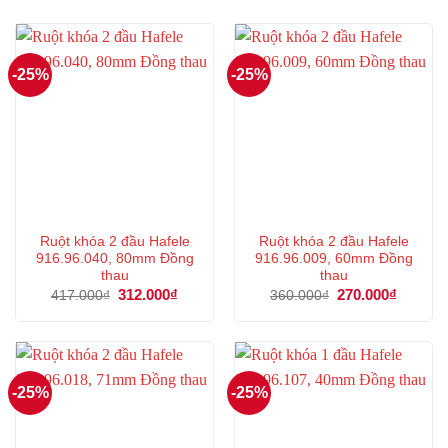
-25%
-25%
Ruột khóa 2 đầu Hafele
Ruột khóa 2 đầu Hafele
916.96.040, 80mm Đồng
916.96.009, 60mm Đồng
thau
thau
Giá
312.000
₫
Giá
Giá
270.000
₫
Giá
417.000
₫
360.000
₫
gốc
hiện
gốc
hiện
là:
tại
là:
tại
417.000₫.
là:
360.000₫.
là:
312.000₫.
270.000
-25%
-25%