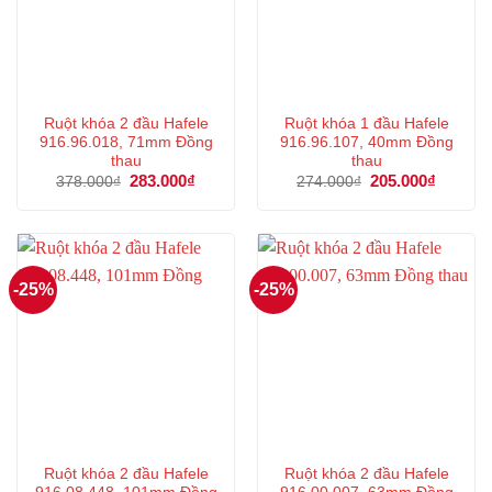
Ruột khóa 2 đầu Hafele
Ruột khóa 1 đầu Hafele
916.96.018, 71mm Đồng
916.96.107, 40mm Đồng
thau
thau
Giá
283.000
₫
Giá
Giá
205.000
₫
Giá
378.000
₫
274.000
₫
gốc
hiện
gốc
hiện
là:
tại
là:
tại
378.000₫.
là:
274.000₫.
là:
283.000₫.
205.000
-25%
-25%
Ruột khóa 2 đầu Hafele
Ruột khóa 2 đầu Hafele