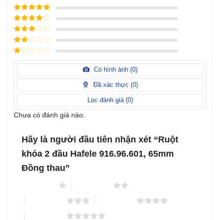
Được xếp
hạng
5
5
Được xếp
sao
hạng
4
5
Được
sao
xếp
Được
hạng
3
xếp
5 sao
Được
hạng
xếp
Có hình ảnh (
0
)
2
5
hạng
sao
1
Đã xác thực (
0
)
5
sao
Lọc đánh giá (
0
)
Chưa có đánh giá nào.
Hãy là người đầu tiên nhận xét “Ruột
khóa 2 đầu Hafele 916.96.601, 65mm
Đồng thau”
1 trên 5 sao
2 trên 5 sao
3 trên 5 sao
4 trên 5 sao
5 trên 5 sao