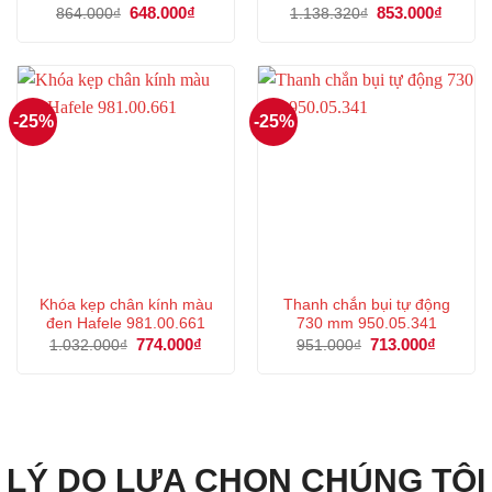
Giá
648.000
₫
Giá
Giá
853.000
₫
Giá
864.000
₫
1.138.320
₫
gốc
hiện
gốc
hiện
là:
tại
là:
tại
864.000₫.
là:
1.138.320₫.
là:
648.000₫.
853.00
-25%
-25%
Khóa kẹp chân kính màu
Thanh chắn bụi tự động
đen Hafele 981.00.661
730 mm 950.05.341
Giá
774.000
₫
Giá
Giá
713.000
₫
Giá
1.032.000
₫
951.000
₫
gốc
hiện
gốc
hiện
là:
tại
là:
tại
1.032.000₫.
là:
951.000₫.
là:
774.000₫.
713.000
LÝ DO LỰA CHỌN CHÚNG TÔI