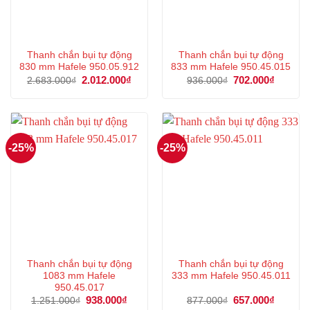
Thanh chắn bụi tự động
Thanh chắn bụi tự động
830 mm Hafele 950.05.912
833 mm Hafele 950.45.015
Giá
2.012.000
₫
Giá
Giá
702.000
₫
Giá
2.683.000
₫
936.000
₫
gốc
hiện
gốc
hiện
là:
tại
là:
tại
2.683.000₫.
là:
936.000₫.
là:
2.012.000₫.
702.000
-25%
-25%
Thanh chắn bụi tự động
Thanh chắn bụi tự động
1083 mm Hafele
333 mm Hafele 950.45.011
950.45.017
Giá
938.000
₫
Giá
Giá
657.000
₫
Giá
1.251.000
₫
877.000
₫
gốc
hiện
gốc
hiện