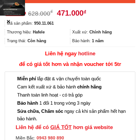
Giá
Giá
471.000
₫
₫
628.000
gốc
hiện
✕
Mã sản phẩm:
950.11.061
là:
tại
628.000₫.
là:
Thương hiệu:
Hafele
Xuất xứ:
Chính hãng
471.000₫.
Trạng thái:
Còn hàng
Bảo hành:
1 năm
Liên hệ ngay
hotline
để có giá tốt hơn và nhận voucher tới 5tr
Miễn phí
lắp đặt & vận chuyển toàn quốc
Cam kết xuất xứ & bảo hành
chính hãng
Thanh toán linh hoạt - có trả góp
Bảo hành
1 đổi 1 trong vòng 3 ngày
Sửa chữa, Chăm sóc
ngay cả khi sản phẩm hết hạn
bảo hành.
Liên hệ để có
GIÁ TỐT
hơn giá website
Miền Bắc:
0943 980 890