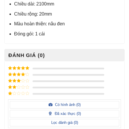
Chiều dài: 2100mm
Chiều rộng: 20mm
Màu hoàn thiện: nâu đen
Đóng gói: 1 cái
ĐÁNH GIÁ (0)
Được xếp
hạng
5
5
Được xếp
sao
hạng
4
5
Được
sao
xếp
Được
hạng
3
xếp
5 sao
Được
hạng
xếp
Có hình ảnh (
0
)
2
5
hạng
sao
1
Đã xác thực (
0
)
5
sao
Lọc đánh giá (
0
)