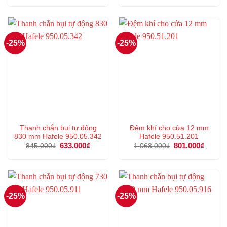
là:
tại
là:
tại
1.251.000₫.
là:
877.000₫.
là:
938.000₫.
657.000
-25%
-25%
Thanh chắn bụi tự động
Đệm khí cho cửa 12 mm
830 mm Hafele 950.05.342
Hafele 950.51.201
Giá
633.000
₫
Giá
Giá
801.000
₫
Giá
845.000
₫
1.068.000
₫
gốc
hiện
gốc
hiện
là:
tại
là:
tại
845.000₫.
là:
1.068.000₫.
là:
633.000₫.
801.00
-25%
-25%