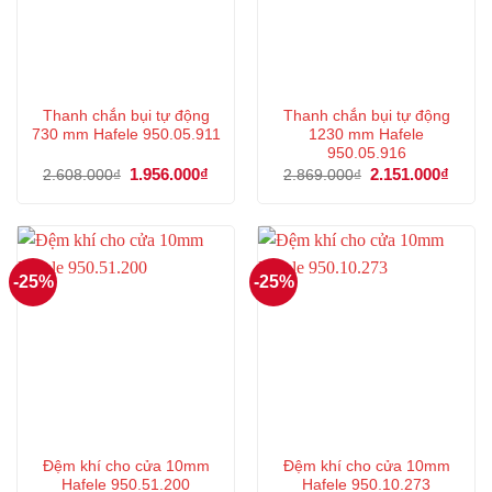
Thanh chắn bụi tự động
Thanh chắn bụi tự động
730 mm Hafele 950.05.911
1230 mm Hafele
950.05.916
Giá
1.956.000
₫
Giá
Giá
2.151.000
₫
Giá
2.608.000
₫
2.869.000
₫
gốc
hiện
gốc
hiện
là:
tại
là:
tại
2.608.000₫.
là:
2.869.000₫.
là:
1.956.000₫.
2.151
-25%
-25%
Đệm khí cho cửa 10mm
Đệm khí cho cửa 10mm
Hafele 950.51.200
Hafele 950.10.273