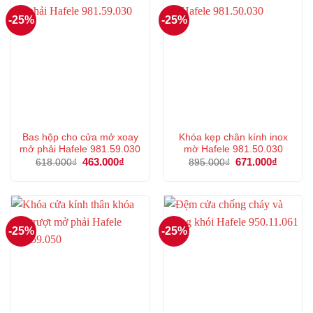
-25%
-25%
Bas hộp cho cửa mở xoay
Khóa kẹp chân kính inox
mở phải Hafele 981.59.030
mờ Hafele 981.50.030
Giá
463.000
₫
Giá
Giá
671.000
₫
Giá
618.000
₫
895.000
₫
gốc
hiện
gốc
hiện
là:
tại
là:
tại
618.000₫.
là:
895.000₫.
là:
463.000₫.
671.000
-25%
-25%