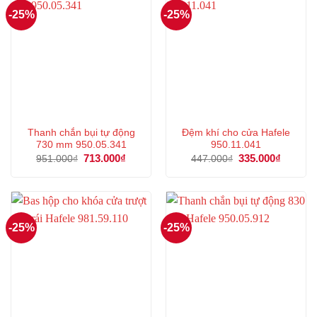
-25%
-25%
Thanh chắn bụi tự động
Đệm khí cho cửa Hafele
730 mm 950.05.341
950.11.041
Giá
713.000
₫
Giá
Giá
335.000
₫
Giá
951.000
₫
447.000
₫
gốc
hiện
gốc
hiện
là:
tại
là:
tại
951.000₫.
là:
447.000₫.
là:
713.000₫.
335.000
-25%
-25%