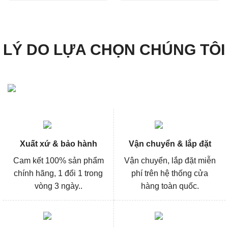
1.051.000₫.
là:
2.869.000₫.
là:
788.000₫.
2.151
LÝ DO LỰA CHỌN CHÚNG TÔI
Xuất xứ & bảo hành
Vận chuyển & lắp đặt
Cam kết 100% sản phẩm
Vận chuyển, lắp đặt miễn
chính hãng, 1 đổi 1 trong
phí trên hệ thống cửa
vòng 3 ngày..
hàng toàn quốc.