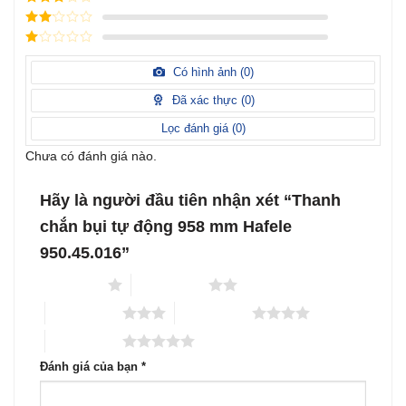
sao
hạng
4
5
Được
sao
xếp
Được
hạng
3
xếp
5 sao
Được
hạng
xếp
Có hình ảnh (
0
)
2
5
hạng
sao
1
Đã xác thực (
0
)
5
sao
Lọc đánh giá (
0
)
Chưa có đánh giá nào.
Hãy là người đầu tiên nhận xét “Thanh
chắn bụi tự động 958 mm Hafele
950.45.016”
1 trên 5 sao
2 trên 5 sao
3 trên 5 sao
4 trên 5 sao
5 trên 5 sao
Đánh giá của bạn
*