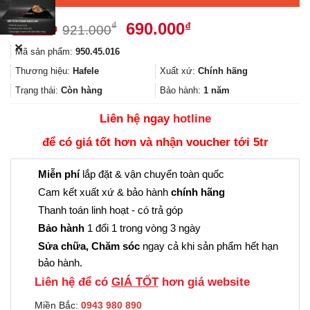
Giá
Giá
690.000
₫
₫
921.000
gốc
hiện
✕
Mã sản phẩm:
950.45.016
là:
tại
921.000₫.
là:
Thương hiệu:
Hafele
Xuất xứ:
Chính hãng
690.000₫.
Trạng thái:
Còn hàng
Bảo hành:
1 năm
Liên hệ ngay
hotline
để có giá tốt hơn và nhận voucher tới 5tr
Miễn phí
lắp đặt & vận chuyển toàn quốc
Cam kết xuất xứ & bảo hành
chính hãng
Thanh toán linh hoạt - có trả góp
Bảo hành
1 đổi 1 trong vòng 3 ngày
Sửa chữa, Chăm sóc
ngay cả khi sản phẩm hết hạn
bảo hành.
Liên hệ để có
GIÁ TỐT
hơn giá website
Miền Bắc:
0943 980 890