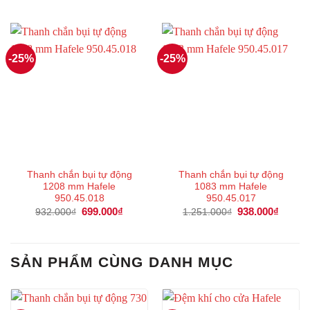
là:
tại
là:
tại
895.000₫.
là:
858.000₫.
là:
671.000₫.
643.000
-25%
-25%
Thanh chắn bụi tự động
Thanh chắn bụi tự động
1208 mm Hafele
1083 mm Hafele
950.45.018
950.45.017
Giá
699.000
₫
Giá
Giá
938.000
₫
Giá
932.000
₫
1.251.000
₫
gốc
hiện
gốc
hiện
là:
tại
là:
tại
932.000₫.
là:
1.251.000₫.
là:
699.000₫.
938.00
SẢN PHẨM CÙNG DANH MỤC