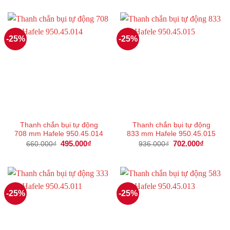
-25%
-25%
Thanh chắn bụi tự động
Thanh chắn bụi tự động
708 mm Hafele 950.45.014
833 mm Hafele 950.45.015
Giá
495.000
₫
Giá
Giá
702.000
₫
Giá
660.000
₫
936.000
₫
gốc
hiện
gốc
hiện
là:
tại
là:
tại
660.000₫.
là:
936.000₫.
là:
495.000₫.
702.000
-25%
-25%