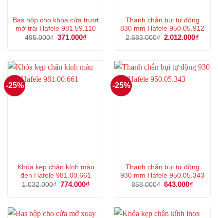
Bas hộp cho khóa cửa trượt
Thanh chắn bụi tự động
mở trái Hafele 981.59.110
830 mm Hafele 950.05.912
Giá
371.000
₫
Giá
Giá
2.012.000
₫
Giá
495.000
₫
2.683.000
₫
gốc
hiện
gốc
hiện
là:
tại
là:
tại
495.000₫.
là:
2.683.000₫.
là:
371.000₫.
2.012
-25%
-25%
Khóa kẹp chân kính màu
Thanh chắn bụi tự động
đen Hafele 981.00.661
930 mm Hafele 950.05.343
Giá
774.000
₫
Giá
Giá
643.000
₫
Giá
1.032.000
₫
858.000
₫
gốc
hiện
gốc
hiện
là:
tại
là:
tại
1.032.000₫.
là:
858.000₫.
là:
774.000₫.
643.000