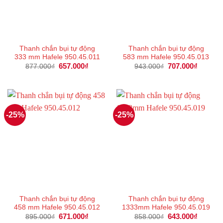
Thanh chắn bụi tự động
Thanh chắn bụi tự động
333 mm Hafele 950.45.011
583 mm Hafele 950.45.013
Giá
657.000
₫
Giá
Giá
707.000
₫
Giá
877.000
₫
943.000
₫
gốc
hiện
gốc
hiện
là:
tại
là:
tại
877.000₫.
là:
943.000₫.
là:
657.000₫.
707.000
-25%
-25%
Thanh chắn bụi tự động
Thanh chắn bụi tự động
458 mm Hafele 950.45.012
1333mm Hafele 950.45.019
Giá
671.000
₫
Giá
Giá
643.000
₫
Giá
895.000
₫
858.000
₫
gốc
hiện
gốc
hiện