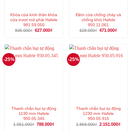
Khóa cửa kính thân khóa
Đệm cửa chống cháy và
cửa trượt mở phải Hafele
chống khói Hafele
981.59.050
950.11.061
Giá
627.000
₫
Giá
Giá
471.000
₫
Giá
836.000
₫
628.000
₫
gốc
hiện
gốc
hiện
là:
tại
là:
tại
836.000₫.
là:
628.000₫.
là:
627.000₫.
471.000
-25%
-25%
Thanh chắn bụi tự động
Thanh chắn bụi tự động
1130 mm Hafele
1230 mm Hafele
950.05.345
950.05.916
Giá
788.000
₫
Giá
Giá
2.151.000
₫
Giá
1.051.000
₫
2.869.000
₫
gốc
hiện
gốc
hiện
là:
tại
là:
tại