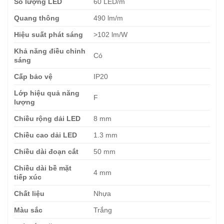
Số lượng LED
60 LED/m
Quang thông
490 lm/m
Hiệu suất phát sáng
>102 lm/W
Khả năng điều chỉnh
Có
sáng
Cấp bảo vệ
IP20
Lớp hiệu quả năng
F
lượng
Chiều rộng dải LED
8 mm
Chiều cao dải LED
1.3 mm
Chiều dài đoạn cắt
50 mm
Chiều dài bề mặt
4 mm
tiếp xúc
Chất liệu
Nhựa
Màu sắc
Trắng