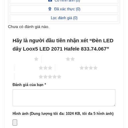
Có hình ảnh (
0
)
2
5
hạng
sao
1
Đã xác thực (
0
)
5
sao
Lọc đánh giá (
0
)
Chưa có đánh giá nào.
Hãy là người đầu tiên nhận xét “Đèn LED
dây Loox5 LED 2071 Hafele 833.74.067”
1 trên 5 sao
2 trên 5 sao
3 trên 5 sao
4 trên 5 sao
5 trên 5 sao
Đánh giá của bạn
*
Hình ảnh (Dung lượng tối đa: 1024 KB, tối đa 5 hình ảnh)