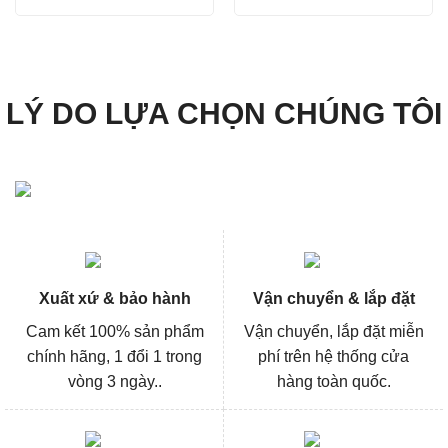
gốc
hiện
gốc
hiện
là:
tại
là:
tại
418.000₫.
là:
497.000₫.
là:
313.000₫.
372.000
LÝ DO LỰA CHỌN CHÚNG TÔI
Xuất xứ & bảo hành
Vận chuyển & lắp đặt
Cam kết 100% sản phẩm
Vận chuyển, lắp đặt miễn
chính hãng, 1 đổi 1 trong
phí trên hệ thống cửa
vòng 3 ngày..
hàng toàn quốc.