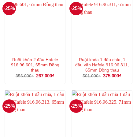
-25%
-25%
Ruột khóa 2 đầu Hafele
Ruột khóa 1 đầu chìa, 1
916.96.601, 65mm Đồng
đầu vặn Hafele 916.96.311,
thau
65mm Đồng thau
Giá
267.000
₫
Giá
Giá
375.000
₫
Giá
356.000
₫
501.000
₫
gốc
hiện
gốc
hiện
là:
tại
là:
tại
356.000₫.
là:
501.000₫.
là:
267.000₫.
375.000
-25%
-25%