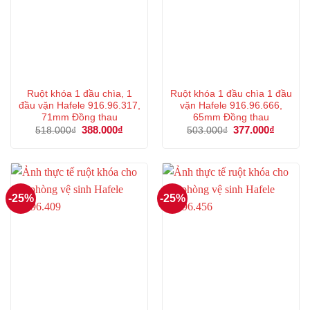
Ruột khóa 1 đầu chìa, 1
Ruột khóa 1 đầu chìa 1 đầu
đầu vặn Hafele 916.96.317,
vặn Hafele 916.96.666,
71mm Đồng thau
65mm Đồng thau
Giá
388.000
₫
Giá
Giá
377.000
₫
Giá
518.000
₫
503.000
₫
gốc
hiện
gốc
hiện
là:
tại
là:
tại
518.000₫.
là:
503.000₫.
là:
388.000₫.
377.000
-25%
-25%