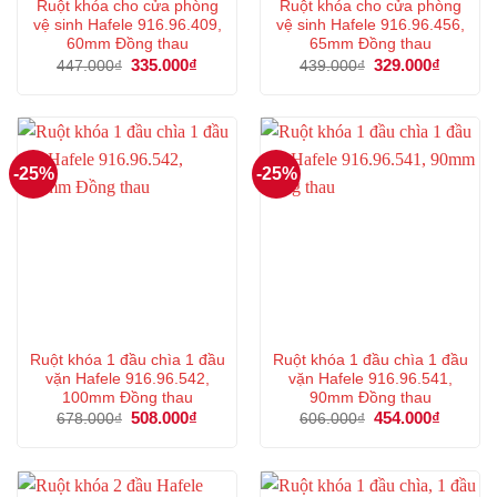
Ruột khóa cho cửa phòng
Ruột khóa cho cửa phòng
vệ sinh Hafele 916.96.409,
vệ sinh Hafele 916.96.456,
60mm Đồng thau
65mm Đồng thau
Giá
335.000
₫
Giá
Giá
329.000
₫
Giá
447.000
₫
439.000
₫
gốc
hiện
gốc
hiện
là:
tại
là:
tại
447.000₫.
là:
439.000₫.
là:
335.000₫.
329.000
-25%
-25%
Ruột khóa 1 đầu chìa 1 đầu
Ruột khóa 1 đầu chìa 1 đầu
vặn Hafele 916.96.542,
vặn Hafele 916.96.541,
100mm Đồng thau
90mm Đồng thau
Giá
508.000
₫
Giá
Giá
454.000
₫
Giá
678.000
₫
606.000
₫
gốc
hiện
gốc
hiện
là:
tại
là:
tại
678.000₫.
là:
606.000₫.
là:
508.000₫.
454.000