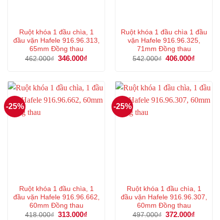
Ruột khóa 1 đầu chìa, 1
Ruột khóa 1 đầu chìa 1 đầu
đầu vặn Hafele 916.96.313,
vặn Hafele 916.96.325,
65mm Đồng thau
71mm Đồng thau
Giá
346.000
₫
Giá
Giá
406.000
₫
Giá
462.000
₫
542.000
₫
gốc
hiện
gốc
hiện
là:
tại
là:
tại
462.000₫.
là:
542.000₫.
là:
346.000₫.
406.000
-25%
-25%
Ruột khóa 1 đầu chìa, 1
Ruột khóa 1 đầu chìa, 1
đầu vặn Hafele 916.96.662,
đầu vặn Hafele 916.96.307,
60mm Đồng thau
60mm Đồng thau
Giá
313.000
₫
Giá
Giá
372.000
₫
Giá
418.000
₫
497.000
₫