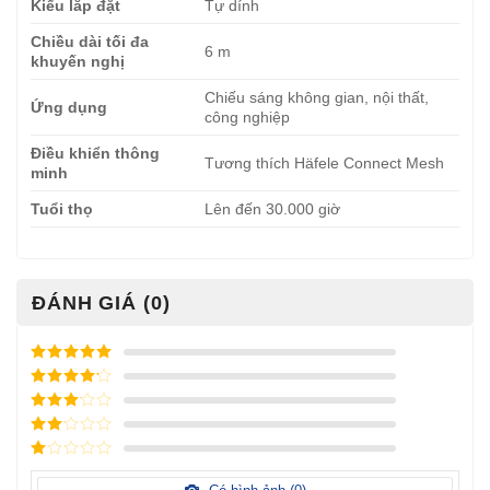
Kiểu lắp đặt
Tự dính
Chiều dài tối đa
6 m
khuyến nghị
Chiếu sáng không gian, nội thất,
Ứng dụng
công nghiệp
Điều khiển thông
Tương thích Häfele Connect Mesh
minh
Tuổi thọ
Lên đến 30.000 giờ
ĐÁNH GIÁ (0)
Được xếp
hạng
5
5
Được xếp
sao
hạng
4
5
Được
sao
xếp
Được
hạng
3
xếp
5 sao
Được
hạng
xếp