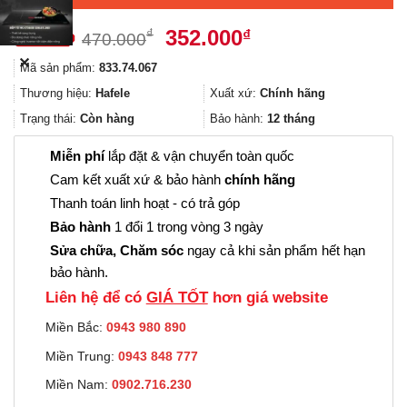
Giá
Giá
352.000
₫
₫
470.000
gốc
hiện
✕
Mã sản phẩm:
833.74.067
là:
tại
470.000₫.
là:
Thương hiệu:
Hafele
Xuất xứ:
Chính hãng
352.000₫.
Trạng thái:
Còn hàng
Bảo hành:
12 tháng
Miễn phí
lắp đặt & vận chuyển toàn quốc
Cam kết xuất xứ & bảo hành
chính hãng
Thanh toán linh hoạt - có trả góp
Bảo hành
1 đổi 1 trong vòng 3 ngày
Sửa chữa, Chăm sóc
ngay cả khi sản phẩm hết hạn
bảo hành.
Liên hệ để có
GIÁ TỐT
hơn giá website
Miền Bắc:
0943 980 890
Miền Trung:
0943 848 777
Miền Nam:
0902.716.230