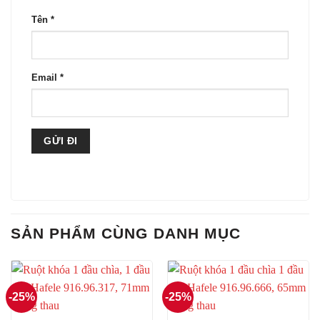
Tên
*
Email
*
SẢN PHẨM CÙNG DANH MỤC
-25%
-25%