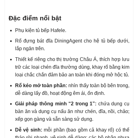
Đặc điểm nổi bật
Phụ kiện tủ bếp Hafele.
Rổ đựng bát đĩa DiningAgent cho hệ tủ bếp dưới,
lắp ngăn trên.
Thiết kế riêng cho thị trường Châu Á, thích hợp lưu
trữ các loại chén đĩa thường dùng, khay rổ bằng kim
loại chắc chắn đảm bảo an toàn khi đóng mở hộc tủ.
Rổ kéo mở toàn phần:
nhìn thấy toàn bộ bên trong,
dễ dàng lấy đồ, hoạt động êm ái, ổn định.
Giải pháp thông minh “2 trong 1”:
chứa dụng cụ
bàn ăn và dụng cụ nấu ăn như chén, đĩa, nồi, chảo;
xếp gọn gàng và sẵn sàng sử dụng.
Dễ vệ sinh:
mỗi phần (bao gồm cả khay rổ) có thể
tháo rời nhanh, vệ sinh dễ dàng; các bộ phận nhựa