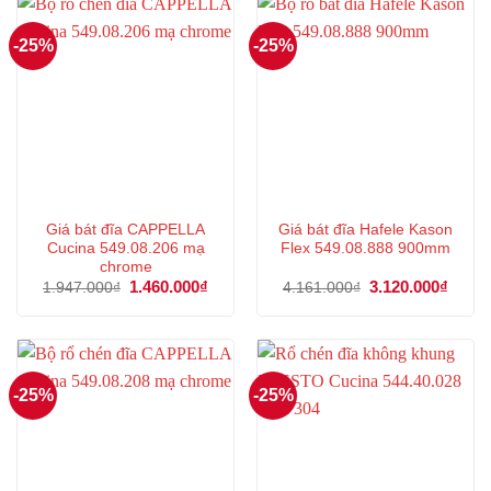
-25%
-25%
Giá bát đĩa CAPPELLA
Giá bát đĩa Hafele Kason
Cucina 549.08.206 mạ
Flex 549.08.888 900mm
chrome
Giá
1.460.000
₫
Giá
Giá
3.120.000
₫
Giá
1.947.000
₫
4.161.000
₫
gốc
hiện
gốc
hiện
là:
tại
là:
tại
1.947.000₫.
là:
4.161.000₫.
là:
1.460.000₫.
3.120
-25%
-25%