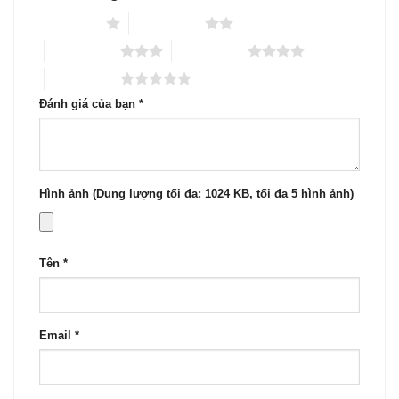
1 trên 5 sao
2 trên 5 sao
3 trên 5 sao
4 trên 5 sao
5 trên 5 sao
Đánh giá của bạn
*
Hình ảnh (Dung lượng tối đa: 1024 KB, tối đa 5 hình ảnh)
Tên
*
Email
*