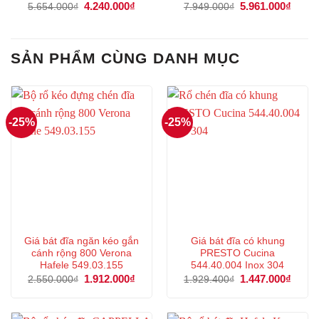
Giá
4.240.000
₫
Giá
Giá
5.961.000
₫
Giá
5.654.000
₫
7.949.000
₫
gốc
hiện
gốc
hiện
là:
tại
là:
tại
5.654.000₫.
là:
7.949.000₫.
là:
4.240.000₫.
5.961
SẢN PHẨM CÙNG DANH MỤC
-25%
-25%
Giá bát đĩa ngăn kéo gắn
Giá bát đĩa có khung
cánh rộng 800 Verona
PRESTO Cucina
Hafele 549.03.155
544.40.004 Inox 304
Giá
1.912.000
₫
Giá
Giá
1.447.000
₫
Giá
2.550.000
₫
1.929.400
₫
gốc
hiện
gốc
hiện
là:
tại
là:
tại
2.550.000₫.
là:
1.929.400₫.
là:
1.912.000₫.
1.447