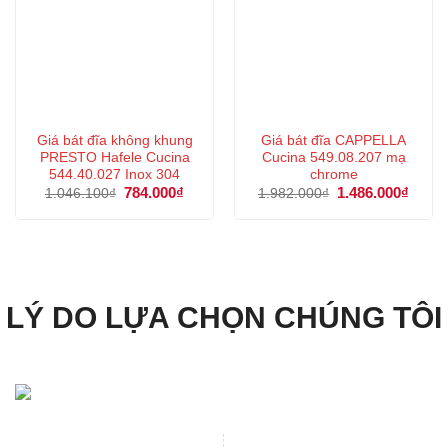
Giá bát đĩa không khung
Giá bát đĩa CAPPELLA
PRESTO Hafele Cucina
Cucina 549.08.207 mạ
544.40.027 Inox 304
chrome
Giá
784.000
₫
Giá
Giá
1.486.000
₫
Giá
1.046.100
₫
1.982.000
₫
gốc
hiện
gốc
hiện
là:
tại
là:
tại
1.046.100₫.
là:
1.982.000₫.
là:
784.000₫.
1.486
LÝ DO LỰA CHỌN CHÚNG TÔI