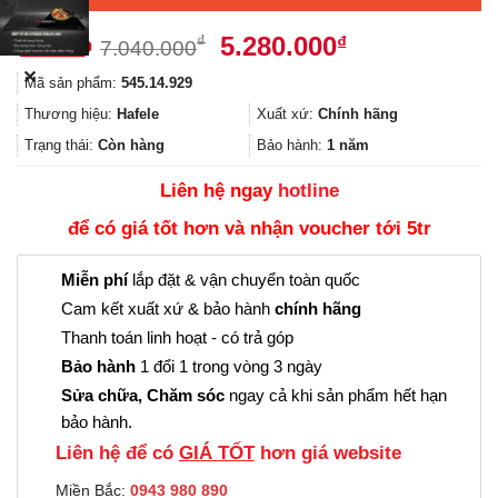
Giá
Giá
5.280.000
₫
₫
7.040.000
gốc
hiện
✕
Mã sản phẩm:
545.14.929
là:
tại
7.040.000₫.
là:
Thương hiệu:
Hafele
Xuất xứ:
Chính hãng
5.280.000₫.
Trạng thái:
Còn hàng
Bảo hành:
1 năm
Liên hệ ngay
hotline
để có giá tốt hơn và nhận voucher tới 5tr
Miễn phí
lắp đặt & vận chuyển toàn quốc
Cam kết xuất xứ & bảo hành
chính hãng
Thanh toán linh hoạt - có trả góp
Bảo hành
1 đổi 1 trong vòng 3 ngày
Sửa chữa, Chăm sóc
ngay cả khi sản phẩm hết hạn
bảo hành.
Liên hệ để có
GIÁ TỐT
hơn giá website
Miền Bắc:
0943 980 890