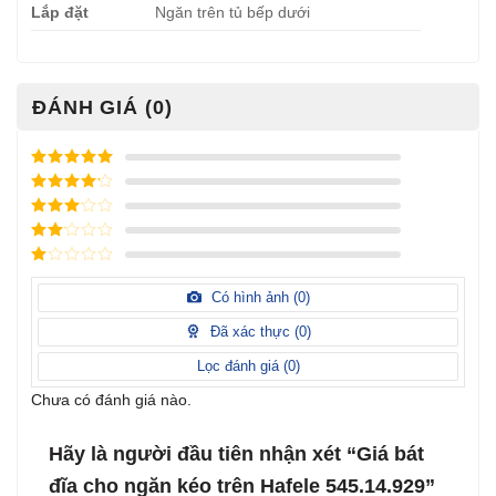
Lắp đặt
Ngăn trên tủ bếp dưới
ĐÁNH GIÁ (0)
Được xếp
hạng
5
5
Được xếp
sao
hạng
4
5
Được
sao
xếp
Được
hạng
3
xếp
5 sao
Được
hạng
xếp
Có hình ảnh (
0
)
2
5
hạng
sao
1
Đã xác thực (
0
)
5
sao
Lọc đánh giá (
0
)
Chưa có đánh giá nào.
Hãy là người đầu tiên nhận xét “Giá bát
đĩa cho ngăn kéo trên Hafele 545.14.929”