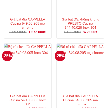
Giá bát đĩa CAPPELLA
Giá bát đĩa không khung
Cucina 549.08.208 mạ
PRESTO Cucina
chrome
544.40.028 Inox 304
Giá
1.572.000
₫
Giá
Giá
872.000
₫
Giá
2.097.000
₫
1.162.700
₫
gốc
hiện
gốc
hiện
là:
tại
là:
tại
2.097.000₫.
là:
1.162.700₫.
là:
1.572.000₫.
872.00
-25%
-25%
Giá bát đĩa CAPPELLA
Giá bát đĩa CAPPELLA
Cucina 549.08.005 Inox
Cucina 549.08.205 mạ
304
chrome