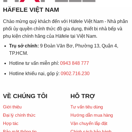
HÄFELE VIỆT NAM
Chào mừng quý khách đến với Häfele Việt Nam - Nhà phân
phối ủy quyền chính thức đồ gia dụng, thiết bị nhà bếp và
phụ kiện chính hãng của Häfele tại Việt Nam.
Trụ sở chính:
9 Đoàn Văn Bơ, Phường 13, Quận 4,
TP.HCM.
Hotline tư vấn miễn phí:
0943 848 777
Hotline khiếu nại, góp ý:
0902.716.230
VỀ CHÚNG TÔI
HỖ TRỢ
Giới thiệu
Tư vấn tiêu dùng
Đại lý chính thức
Hướng dẫn mua hàng
Hợp tác
Vận chuyển lắp đặt
Bảo mật thông tin
Chính sách bảo hành