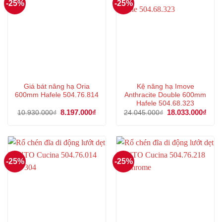
-25%
-25%
Giá bát nâng hạ Oria
Kệ nâng hạ Imove
600mm Hafele 504.76.814
Anthracite Double 600mm
Hafele 504.68.323
Giá
8.197.000
₫
Giá
Giá
18.033.000
₫
Giá
10.930.000
₫
24.045.000
₫
gốc
hiện
gốc
hiện
là:
tại
là:
tại
10.930.000₫.
là:
24.045.000₫.
là:
8.197.000₫.
18.0
-25%
-25%