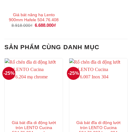
Giá bát nâng hạ Lento
900mm Hafele 504.76.408
Giá
6.688.000
₫
Giá
8.918.000
₫
gốc
hiện
là:
tại
8.918.000₫.
là:
6.688.000₫.
SẢN PHẨM CÙNG DANH MỤC
-25%
-25%
Giá bát đĩa di động lướt
Giá bát đĩa di động lướt
tròn LENTO Cucina
tròn LENTO Cucina