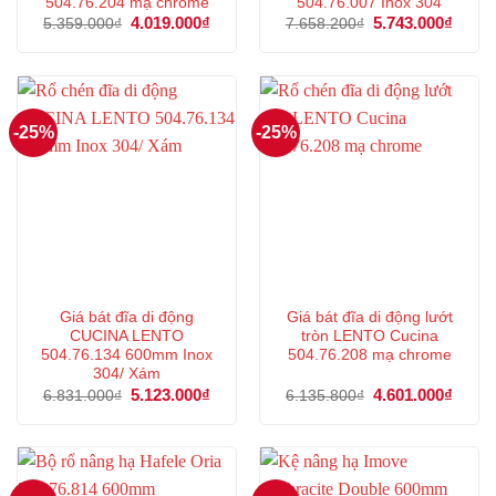
504.76.204 mạ chrome
504.76.007 Inox 304
Giá
4.019.000
₫
Giá
Giá
5.743.000
₫
Giá
5.359.000
₫
7.658.200
₫
gốc
hiện
gốc
hiện
là:
tại
là:
tại
5.359.000₫.
là:
7.658.200₫.
là:
4.019.000₫.
5.743
-25%
-25%
Giá bát đĩa di động
Giá bát đĩa di động lướt
CUCINA LENTO
tròn LENTO Cucina
504.76.134 600mm Inox
504.76.208 mạ chrome
304/ Xám
Giá
5.123.000
₫
Giá
Giá
4.601.000
₫
Giá
6.831.000
₫
6.135.800
₫
gốc
hiện
gốc
hiện
là:
tại
là:
tại
6.831.000₫.
là:
6.135.800₫.
là:
5.123.000₫.
4.601