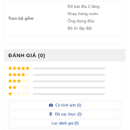
Rổ bát đĩa 2 tầng
Khay hứng nước
Trọn bộ gồm
Ống đựng đũa
Bộ ốc lắp đặt
ĐÁNH GIÁ (0)
Được xếp
hạng
5
5
Được xếp
sao
hạng
4
5
Được
sao
xếp
Được
hạng
3
xếp
5 sao
Được
hạng
xếp
Có hình ảnh (
0
)
2
5
hạng
sao
1
Đã xác thực (
0
)
5
sao
Lọc đánh giá (
0
)