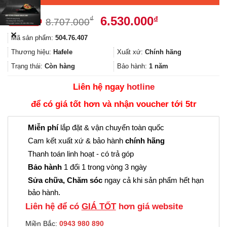
Giá
Giá
6.530.000
₫
₫
8.707.000
gốc
hiện
✕
Mã sản phẩm:
504.76.407
là:
tại
8.707.000₫.
là:
Thương hiệu:
Hafele
Xuất xứ:
Chính hãng
6.530.000₫.
Trạng thái:
Còn hàng
Bảo hành:
1 năm
Liên hệ ngay
hotline
để có giá tốt hơn và nhận voucher tới 5tr
Miễn phí
lắp đặt & vận chuyển toàn quốc
Cam kết xuất xứ & bảo hành
chính hãng
Thanh toán linh hoạt - có trả góp
Bảo hành
1 đổi 1 trong vòng 3 ngày
Sửa chữa, Chăm sóc
ngay cả khi sản phẩm hết hạn
bảo hành.
Liên hệ để có
GIÁ TỐT
hơn giá website
Miền Bắc:
0943 980 890