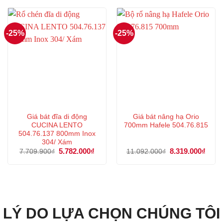
7.744.000₫.
là:
5.359.000₫.
là:
5.808.000₫.
4.019
-25%
-25%
Giá bát đĩa di động
Giá bát nâng hạ Orio
CUCINA LENTO
700mm Hafele 504.76.815
504.76.137 800mm Inox
304/ Xám
Giá
5.782.000
₫
Giá
Giá
8.319.000
₫
Giá
7.709.900
₫
11.092.000
₫
gốc
hiện
gốc
hiện
là:
tại
là:
tại
7.709.900₫.
là:
11.092.000₫.
là:
5.782.000₫.
8.319
LÝ DO LỰA CHỌN CHÚNG TÔI