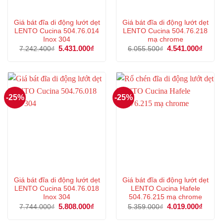
Giá bát đĩa di động lướt dẹt
Giá bát đĩa di động lướt dẹt
LENTO Cucina 504.76.014
LENTO Cucina 504.76.218
Inox 304
mạ chrome
Giá
5.431.000
₫
Giá
Giá
4.541.000
₫
Giá
7.242.400
₫
6.055.500
₫
gốc
hiện
gốc
hiện
là:
tại
là:
tại
7.242.400₫.
là:
6.055.500₫.
là:
5.431.000₫.
4.541
-25%
-25%
Giá bát đĩa di động lướt dẹt
Giá bát đĩa di động lướt dẹt
LENTO Cucina 504.76.018
LENTO Cucina Hafele
Inox 304
504.76.215 mạ chrome
Giá
5.808.000
₫
Giá
Giá
4.019.000
₫
Giá
7.744.000
₫
5.359.000
₫
gốc
hiện
gốc
hiện
là:
tại
là:
tại