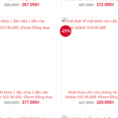
Giá
Giá
Giá
Gi
267.000
₫
372.000
₫
356.000
₫
497.000
₫
gốc
hiện
gốc
hi
là:
tại
là:
tại
356.000₫.
là:
497.000₫.
là:
267.000₫.
37
-25%
ột khóa 1 đầu chìa 1 đầu vặn
Ruột khóa cho cửa phòng vệ 
e 916.96.666, 65mm Đồng thau
Hafele 916.96.688, 65mm Đồn
Giá
Giá
Giá
Gi
377.000
₫
320.000
₫
503.000
₫
427.000
₫
gốc
hiện
gốc
hi
là:
tại
là:
tại
503.000₫.
là:
427.000₫.
là:
377.000₫.
32