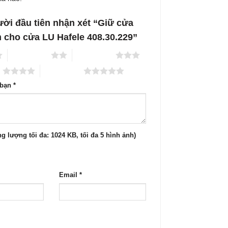
ười đầu tiên nhận xét “Giữ cửa
cho cửa LU Hafele 408.30.229”
2 trên 5 sao
3 trên 5 sao
o
5 trên 5 sao
 bạn
*
g lượng tối đa: 1024 KB, tối đa 5 hình ảnh)
Email
*