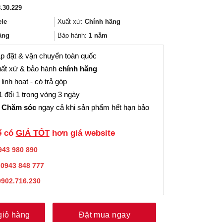
gốc
hiện
.30.229
là:
tại
2.360.000₫.
là:
ele
Xuất xứ:
Chính hãng
1.770.000₫.
àng
Bảo hành:
1 năm
p đặt & vận chuyển toàn quốc
ất xứ & bảo hành
chính hãng
linh hoạt - có trả góp
 đổi 1 trong vòng 3 ngày
 Chăm sóc
ngay cả khi sản phẩm hết hạn bảo
̉ có
GIÁ TỐT
hơn giá website
943 980 890
:
0943 848 777
0902.716.230
giỏ hàng
Đặt mua ngay