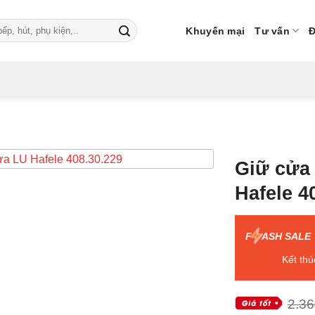
Khuyến mại
Tư vấn
Đ
Giữ cửa
Hafele 4
F
ASH SALE
Kết thú
2.36