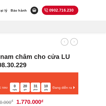
0902.716.230
ại lý
Bảo hành
 nam châm cho cửa LU
08.30.229
0
20
31
9
c sau
Đang diễn ra
ngày
giờ
phút
giây
Giá
Giá
1.770.000
₫
₫
0.000