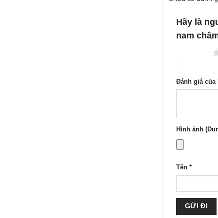
2
5
hạng
sao
1
5
Hãy là ng
sao
nam châm 
1 trên 5 sao
4 trên 5 sa
Đánh giá của
Hình ảnh (Dun
Tên
*