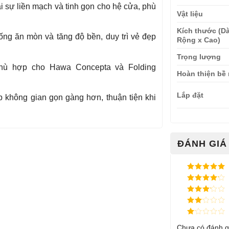
i sự liền mạch và tinh gọn cho hệ cửa, phù
Vật liệu
Kích thước (Dà
ng ăn mòn và tăng độ bền, duy trì vẻ đẹp
Rộng x Cao)
Trọng lượng
ù hợp cho Hawa Concepta và Folding
Hoàn thiện bề
Lắp đặt
p không gian gọn gàng hơn, thuận tiện khi
ĐÁNH GIÁ 
Được xếp
hạng
5
5
Được xếp
sao
hạng
4
5
Được
sao
xếp
Được
hạng
3
xếp
5 sao
Được
hạng
Chưa có đánh g
xếp