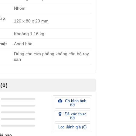
Nhôm
i x
120 x 80 x 20 mm
Khoảng 1.16 kg
 mặt
Anod hóa
Dùng cho cửa phẳng không cần bộ ray
sàn
(0)
Có hình ảnh
(
0
)
Đã xác thực
(
0
)
Lọc đánh giá (
0
)
iá nào.