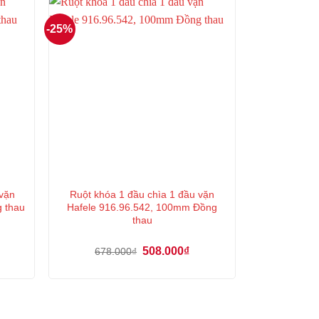
-25%
 vặn
Ruột khóa 1 đầu chìa 1 đầu vặn
g thau
Hafele 916.96.542, 100mm Đồng
thau
á
Giá
Giá
508.000
₫
678.000
₫
ện
gốc
hiện
là:
tại
678.000₫.
là:
8.000₫.
508.000₫.