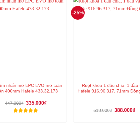
-25%
âm nhấn mở EPC EVO mở toàn
Ruột khóa 1 đầu chìa, 1 đầu
ần 400mm Hafele 433.32.173
Hafele 916.96.317, 71mm Đồn
Giá
Giá
335.000
₫
447.000
₫
gốc
hiện
Giá
Gi
388.000
₫
518.000
₫
là:
tại
gốc
hi
447.000₫.
là:
Được xếp
là:
tại
335.000₫.
hạng
5.00
518.000₫.
là:
38
5 sao