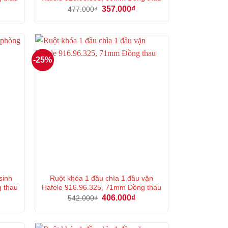
á
Giá
Giá
357.000
₫
477.000
₫
ện
gốc
hiện
là:
tại
477.000₫.
là:
2.000₫.
357.000₫.
-25%
sinh
Ruột khóa 1 đầu chìa 1 đầu vặn
g thau
Hafele 916.96.325, 71mm Đồng thau
á
Giá
Giá
406.000
₫
542.000
₫
ện
gốc
hiện
là:
tại
542.000₫.
là:
0.000₫.
406.000₫.