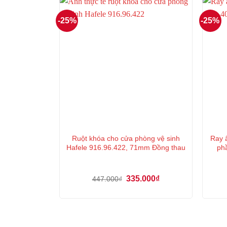
-25%
-25%
Ruột khóa cho cửa phòng vệ sinh
Ray 
Hafele 916.96.422, 71mm Đồng thau
ph
Giá
Giá
335.000
₫
447.000
₫
gốc
hiện
là:
tại
447.000₫.
là:
335.000₫.